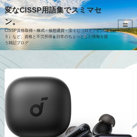
変なCISSP用語集でスミマセ
コ
ン。
ン
テ
CISSP資格取得・株式・仮想通貨・宝くじ（ロト／ビンゴ
５）など、資格と不労所得と日常のちょっとした情報を扱
ン
う雑記ブログ
ツ
へ
ス
キ
ッ
プ