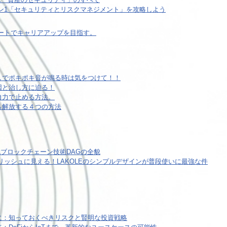
イン1「セキュリティとリスクマネジメント」を攻略しよう
サポートでキャリアアップを目指す。
しでポキポキ音が鳴る時は気をつけて！！
因と治し方に迫る！
自力で止める方法。
ら解放する４つの方法
：次世代ブロックチェーン技術DAGの全貌
リッシュに見える！LAKOLEのシンプルデザインが普段使いに最強な件
投資の前に：知っておくべきリスクと賢明な投資戦略