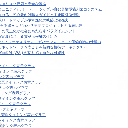
べきリスク要因と安全な戦略
真の力：コミュニティとパートナーシップが育む分散型協創エコシステム
ンを手に入れる：初心者向け購入ガイドと主要取引所情報
来図：公式ロードマップが示す進化の軌跡と潜在力
 競合：真の分散型AIはどれか？主要プロジェクトの徹底比較
く未来：AIの民主化が社会にもたらすパラダイムシフト
 (WAI) における貢献者報酬の仕組み
Iを動かす：ユーティリティ、ガバナンス、そして価値創造の仕組み
AIネットワークを支える革新的な技術アーキテクチャ
b3 AI (WAI) が切り拓く新たな可能性
タイミング表示グラフ
イミング表示グラフ
ング表示グラフ
売買タイミング表示グラフ
ミング表示グラフ
イミング表示グラフ
タイミング表示グラフ
イミング表示グラフ
ング表示グラフ
）売買タイミング表示グラフ
タイミング表示グラフ
イミング表示グラフ