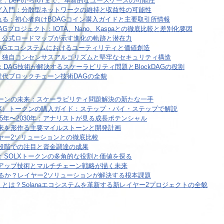
描く未来：DeFiからIoTまで、革新的なユースケースの可能性
マイニング入門：分散型ネットワークの維持と収益性の可能性
を手に入れる：初心者向けBDAGコイン購入ガイドと主要取引所情報
. 主要DAGプロジェクト：IOTA、Nano、Kaspaとの徹底比較と差別化要因
の未来図：公式ロードマップが示す進化の軌跡と潜在力
kDAGエコシステムにおけるユーティリティと価値創造
 の心臓部：独自コンセンサスアルゴリズムと堅牢なセキュリティ構造
DAG技術が解決するスケーラビリティ問題とBlockDAGの役割
門：次世代ブロックチェーン技術DAGの全貌
チェーンの未来：スケーラビリティ問題解決の新たな一手
SOLX）トークンの購入ガイド：ステップ・バイ・ステップで解説
2025年〜2030年：アナリストが見る成長ポテンシャル
：未来を形作る主要マイルストーンと開発計画
イヤー2ソリューションとの徹底比較
初期段階での注目と資金調達の成果
部：SOLXトークンの多角的な役割と価値を探る
ールアップ技術とマルチチェーン戦略が描く未来
世主となるか？レイヤー2ソリューションが解決する根本課題
LX）とは？Solanaエコシステムを革新する新レイヤー2プロジェクトの全貌