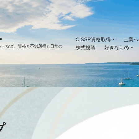
。
CISSP資格取得
士業へ
ゴ５）など、資格と不労所得と日常の
株式投資
好きなもの
プ