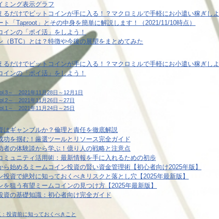
イミング表示グラフ
えるだけでビットコインが手に入る！？マクロミルで手軽にお小遣い稼ぎし
Taproot」とその中身を簡単に解説します！（2021/11/10時点）
コインの「ポイ活」をしよう！
ン（BTC）とは？特徴や今後の展望をまとめてみた
えるだけでビットコインが手に入る！？マクロミルで手軽にお小遣い稼ぎし
コインの「ポイ活」をしよう！
3～ 2021年11月28日～12月1日
2～ 2021年11月26日～27日
1～ 2021年11月24日～25日
資はギャンブルか？倫理と責任を徹底解説
成功を掴む！厳選ツールとリソース完全ガイド
功者の体験談から学ぶ！億り人の戦略と注意点
コミュニティ活用術：最新情報を手に入れるための初歩
ら始めるミームコイン投資の賢い資金管理術【初心者向け2025年版】
投資で絶対に知っておくべきリスクと落とし穴【2025年最新版】
を狙う有望ミームコインの見つけ方【2025年最新版】
投資の基礎知識：初心者向け完全ガイド
クと注意点：投資前に知っておくべきこと