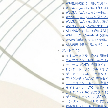
WAI投資の前に：知っておく
Web3 AI (WAI) の
Web3 AI (WAI) コイ
Web3 AI (WAI) の未
Web3 AI (WAI) vs.
Web3 AI (WAI) が描
AIを分散化する力：Web3 AI
WAIトークンがWeb3 A
WAIの心臓部を探る：分散型
AIの未来は分散型にあり？：We
アルトコイン
イミュータブル（IMX）売買
エイプコイン（APE）売買タ
チリーズ（CHZ）売買タイミ
レンダートークン（RNDR）
ザ・グラフ（GRT）売買タイ
アバランチ（AVAX）売買タ
ドージコイン（DOGE）売買
ライトコイン（LTC）売買タ
カルダノ（ADA）売買タイミ
ザ・サンドボックス（SAND
エンジンコイン（ENJ）売買
ポルカドット（DOT）売買タ