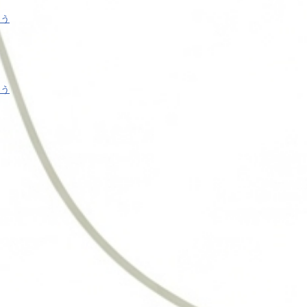
よう
よう