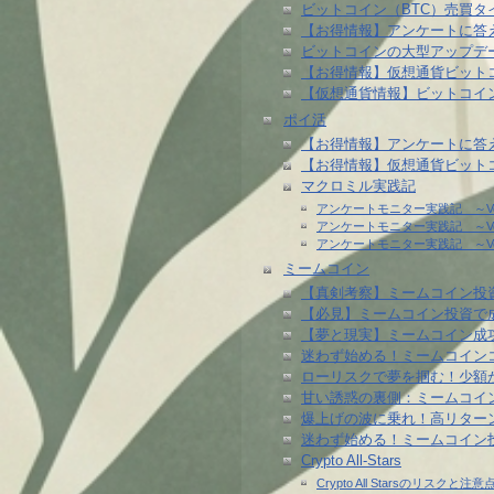
ビットコイン（BTC）売買タ
【お得情報】アンケートに答
ビットコインの大型アップデート「
【お得情報】仮想通貨ビット
【仮想通貨情報】ビットコイ
ポイ活
【お得情報】アンケートに答
【お得情報】仮想通貨ビット
マクロミル実践記
アンケートモニター実践記 ～Vol.
アンケートモニター実践記 ～Vol.
アンケートモニター実践記 ～Vol.
ミームコイン
【真剣考察】ミームコイン投
【必見】ミームコイン投資で
【夢と現実】ミームコイン成
迷わず始める！ミームコイン
ローリスクで夢を掴む！少額か
甘い誘惑の裏側：ミームコイン
爆上げの波に乗れ！高リターン
迷わず始める！ミームコイン
Crypto All-Stars
Crypto All Starsのリス