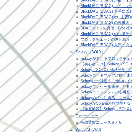
BlockDAG (BDAG) が
BlockDAG (BDAG) 
BlockDAG (BDAG) 
BlockDAG (BDAG) vs
BlockDAG (BDAG) 
BDAGコインの真価：Bloc
BlockDAG (BDAG)
ブロックチェーンの進化形？：
BlockDAG (BDAG) 入
Solaxy（SOLX）
Solaxyが変えるブロック
【初心者向け】Solaxy（
Solaxy（SOLX）価格予想
Solaxyロードマップ詳解
Solaxyは一味違う？他のレ
Solaxyプレセール速報：
Solaxyエコシステムの心臓
Solaxyの核心に迫る：ロ
SolaxyがSolanaの救
【徹底解説】Solaxy（SO
Twitterまとめ
仮想通貨ニュースまとめ
Web3 AI (WAI)