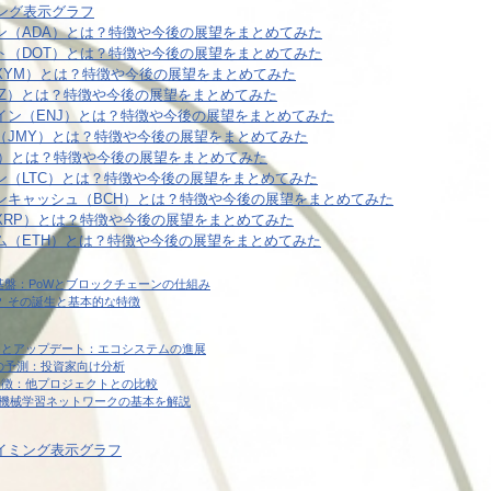
ング表示グラフ
ン（ADA）とは？特徴や今後の展望をまとめてみた
ト（DOT）とは？特徴や今後の展望をまとめてみた
XYM）とは？特徴や今後の展望をまとめてみた
TZ）とは？特徴や今後の展望をまとめてみた
イン（ENJ）とは？特徴や今後の展望をまとめてみた
（JMY）とは？特徴や今後の展望をまとめてみた
M）とは？特徴や今後の展望をまとめてみた
ン（LTC）とは？特徴や今後の展望をまとめてみた
ンキャッシュ（BCH）とは？特徴や今後の展望をまとめてみた
XRP）とは？特徴や今後の展望をまとめてみた
ム（ETH）とは？特徴や今後の展望をまとめてみた
)の技術的基盤：PoWとブロックチェーンの仕組み
とは何か？ その誕生と基本的な特徴
最新ニュースとアップデート：エコシステムの進展
の予測：投資家向け分析
ニークな特徴：他プロジェクトとの比較
？分散型機械学習ネットワークの基本を解説
イミング表示グラフ