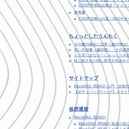
CISSP学習の出発点！ドメ
参考書
CISSP合格への道！AIの
ちょっとしたうんちく
その膝の痛みに注意！曲げ伸ば
辛い片頭痛（偏頭痛）、その原
もう苦しまない！しゃっくりを
蚊に刺された時に貴方を痒みか
サイトマップ
BlockDAG (BDAG) 入門
【ボディバッグ/バッグ】スタイ
仮想通貨
BlockDAG (BDAG)
BlockDAG (BDAG) 