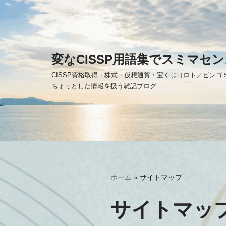
コ
ン
テ
変なCISSP用語集でスミマセン
ン
CISSP資格取得・株式・仮想通貨・宝くじ（ロト／ビン
ツ
ちょっとした情報を扱う雑記ブログ
へ
ス
キ
ッ
プ
ホーム
»
サイトマップ
サイトマッ