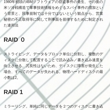
1980年初頭のIBMソフトウェアの窃盗事件の発生、その後の
米ソ冷戦構造で軍事技術情報をめぐるスパイ事件の増加とい
う背景と、民事規制では十分ではないという観点から、営業
秘密の不正取得等に関して刑事面を規律するために制定され
た連邦法
RAID ０
ストライピング。データをブロック単位に分割し、複数のデ
ィスクに分散して配置することで読み込み／書き込み速度を
向上させる。冗長性はないため、ディスクに障害が発生した
場合、すべてのデータが失われる。物理ハードディスクの最
小数は2。
RAID 1
ミラーリング。単純に同じデータを２つのディスクに書き込