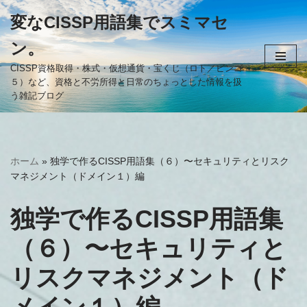
変なCISSP用語集でスミマセ
コ
ン。
ン
テ
CISSP資格取得・株式・仮想通貨・宝くじ（ロト／ビンゴ
５）など、資格と不労所得と日常のちょっとした情報を扱
ン
う雑記ブログ
ツ
へ
ス
キ
ホーム
»
独学で作るCISSP用語集（６）〜セキュリティとリスク
ッ
マネジメント（ドメイン１）編
プ
独学で作るCISSP用語集
（６）〜セキュリティと
リスクマネジメント（ド