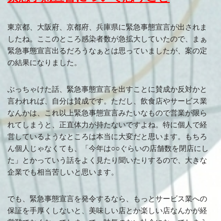
東京都、大阪府、京都府、兵庫県に緊急事態宣言が出されま
したね。ここのところ感染者数が急拡大していたので、まぁ
緊急事態宣言出るだろうなぁとは思っていましたが、案の定
の結果になりました。
ぶっちゃけた話、緊急事態宣言を出すことに賛成か反対かと
言われれば、自分は賛成です。ただし、飲食店やサービス業
なんかは、これ以上緊急事態宣言みたいなもので営業が限ら
れてしまうと、正直体力が持たないですよね。特に個人で経
営しているようなところは本当に大変だと思います。もちろ
ん個人じゃなくても、「今年は○○ぐらいの店舗数を閉店にし
た」とかっていう話をよく見たり聞いたりするので、大きな
企業でも相当苦しいと思います。
でも、緊急事態宣言を発令するなら、もっとサービス業への
保証を手厚くしないと、美味しい店とか楽しい店なんかが経