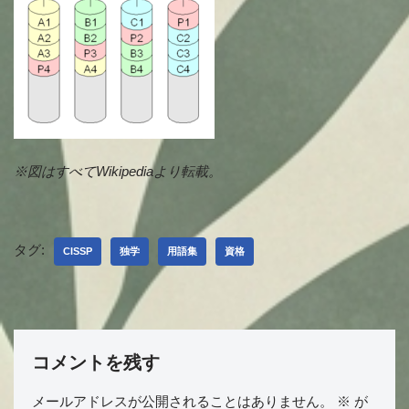
※図はすべてWikipediaより転載。
タグ:
CISSP
独学
用語集
資格
コメントを残す
メールアドレスが公開されることはありません。
※
が