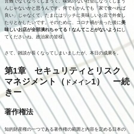
営難でなくなってしまって、味気のない社会になってしまう
んじゃないかと思うんです。何でもかんでも「家で食べれば
良い」じゃなくて、たまにはリッチに美味しいお店で外食し
たりとかしたいです。そのために、コロナ禍が去った後に
美
味しいお店が全部潰れちゃてる！なんてことがないように
し
てくださいね、政治家の皆様。
さて、雑談が長くなってしまいましたが、本日の成果を。
第1章 セキュリティとリスク
マネジメント（
1） ー続
ドメイン
きー
著作権法
知的財産権の一つである著作権の範囲と内容を定める日本の