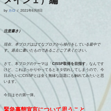
メイン１）編
by
カロ
2021年6月8日
注意書き）
現在、本ブログははてなブログから移行をしている最中で
す。過去に書いたものであることご了承ください。
さて、本ブログのテーマは「
CISSP取得を目指す
」なんです
けど、こればっかりやってるとネタ切れしてしまうので、今
日みたいにCISSPとは全く無縁な話題にも触れてみたいと思
います。
今日はその第一弾。
緊急事態宣言について思うこと