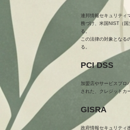
連邦情報セキュリティ
務づけ、米国NIST（
る。
この法律の対象となる
る。
PCI DSS
加盟店やサービスプロ
された、クレジットカ
GISRA
政府情報セキュリティ改革