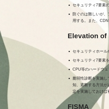
セキュリティ7要素のう
防ぐのは難しいが、
用する。また、CD
Elevation 
セキュリティホール
セキュリティ7要素
CPU等のハードウ
脆弱性診断を実施して
知、遮断する方法が
定を実施しておけば
FISMA