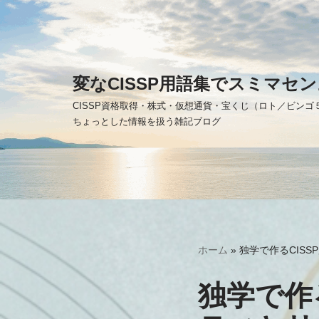
コ
ン
テ
変なCISSP用語集でスミマセン
ン
CISSP資格取得・株式・仮想通貨・宝くじ（ロト／ビン
ツ
ちょっとした情報を扱う雑記ブログ
へ
ス
キ
ッ
プ
ホーム
»
独学で作るCIS
独学で作