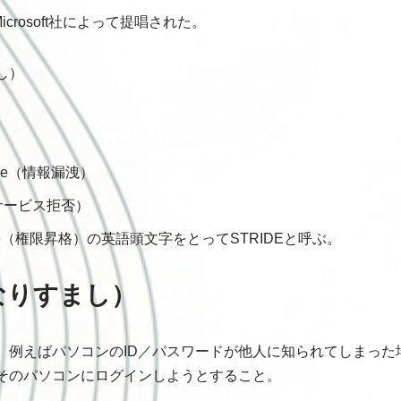
crosoft社によって提唱された。
まし）
）
）
losure（情報漏洩）
ce（サービス拒否）
Privilege（権限昇格）の英語頭文字をとってSTRIDEと呼ぶ。
g（なりすまし）
。例えばパソコンのID／パスワードが他人に知られてしまった
そのパソコンにログインしようとすること。