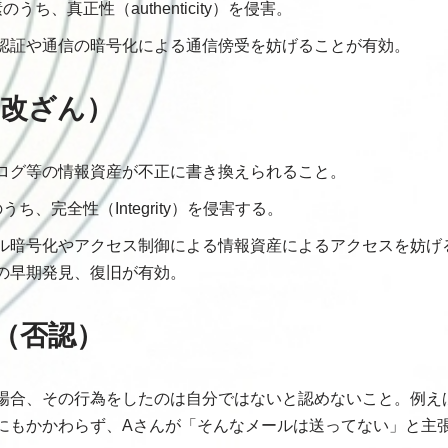
うち、真正性（authenticity）を侵害。
認証や通信の暗号化による通信傍受を妨げることが有効。
g（改ざん）
ログ等の情報資産が不正に書き換えられること。
ち、完全性（Integrity）を侵害する。
ル暗号化やアクセス制御による情報資産によるアクセスを妨げ
の早期発見、復旧が有効。
on（否認）
場合、その行為をしたのは自分ではないと認めないこと。例え
にもかかわらず、Aさんが「そんなメールは送ってない」と主