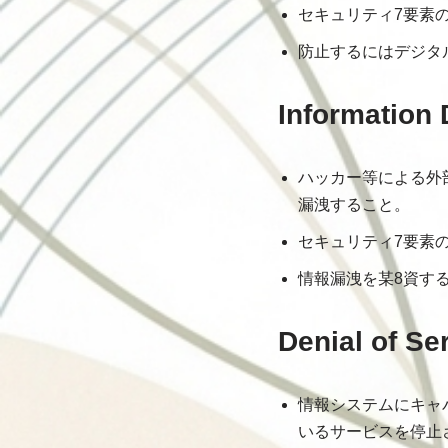
セキュリティ7要素のう
防止するにはデジタ
Informatio
ハッカー等による外
漏洩すること。
セキュリティ7要素のう
情報漏洩を某8資す
Denial of
情報システムにキャ
いるサービスを停止