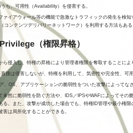
ち、可用性（Availability）を侵害する。
ファイアウォール等の機能で急激なトラフィックの発生を検知
N（コンテンツデリバリーネットワーク）を利用する方法もある
of Privilege（権限昇格）
から侵入し、特権の昇格により管理者権限を奪取することによ
を直接は侵害しないが、特権を利用して、気密性や完全性、可
ェア、OS、アプリケーションの脆弱性をついた攻撃によってな
未然に脆弱性を防ぐ方法や、IDS／IPSやWAFによってその
ある。また、攻撃が成功した場合でも、特権ID管理や最小権限
被害は局所化することができる。