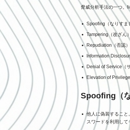
脅威分析手法の一つ。Mi
Spoofing（なりす
Tampering（改ざん
Repudiation（否認
Information Disc
Denial of Servi
Elevation of 
Spoofin
他人に偽装すること
スワードを利用して