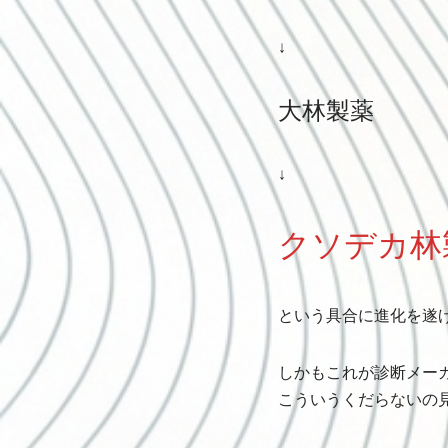
↓
大林製薬
↓
クソデカ林
という具合に進化を遂
しかもこれが診断メー
こういうくだらないの