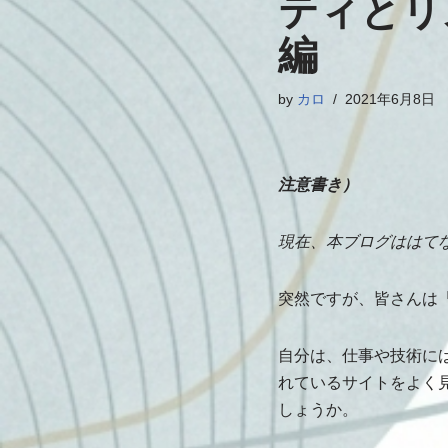
ティとリ
編
by
カロ
2021年6月8日
注意書き）
現在、本ブログははて
突然ですが、皆さんは
自分は、仕事や技術には
れているサイトをよく
しょうか。