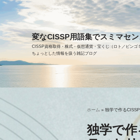
コ
ン
テ
変なCISSP用語集でスミマセン
ン
CISSP資格取得・株式・仮想通貨・宝くじ（ロト／ビン
ツ
ちょっとした情報を扱う雑記ブログ
へ
ス
キ
ッ
プ
ホーム
»
独学で作るCIS
独学で作