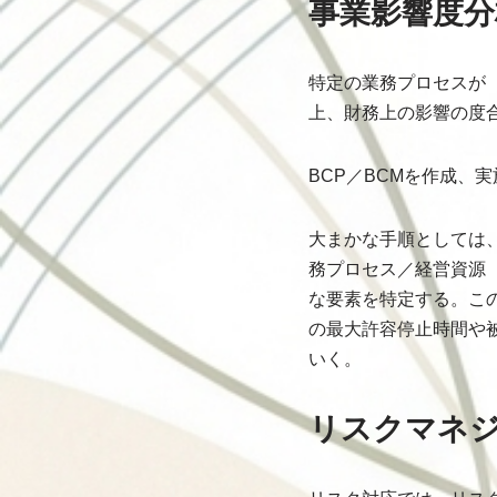
事業影響度
特定の業務プロセスが
上、財務上の影響の度
BCP／BCMを作成、
大まかな手順としては
務プロセス／経営資源
な要素を特定する。こ
の最大許容停止時間や
いく。
リスクマネ