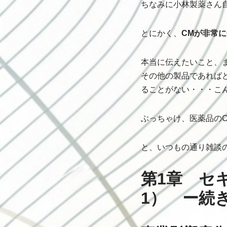
ちなみに小林製薬さん
とにかく、
CMが非常
本当に伝えたいこと、
その他の製品であれば
ることがない・・・こ
ぶっちゃけ、医薬品の
と、いつもの通り雑談
第1章 セ
1） ー続