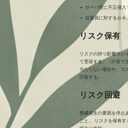
サーバ室に不正侵入
従業員に対するセキ
リスク保有
リスクの持つ影響力が
て受容する。「許容で
当たらない場合や、コ
許容する。
リスク回避
脅威発生の要因を停止
こと。 リスクを保有