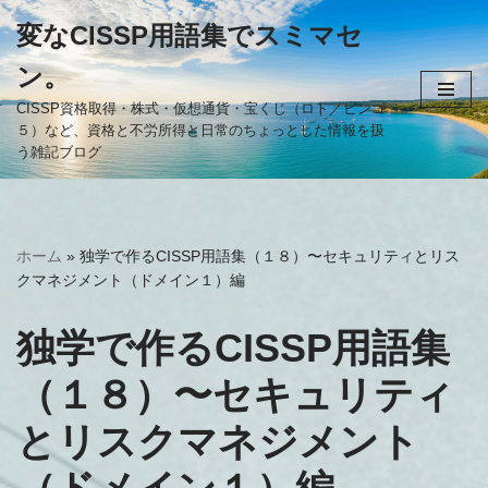
変なCISSP用語集でスミマセ
コ
ン。
ン
テ
CISSP資格取得・株式・仮想通貨・宝くじ（ロト／ビンゴ
５）など、資格と不労所得と日常のちょっとした情報を扱
ン
う雑記ブログ
ツ
へ
ス
キ
ホーム
»
独学で作るCISSP用語集（１８）〜セキュリティとリス
ッ
クマネジメント（ドメイン１）編
プ
独学で作るCISSP用語集
（１８）〜セキュリティ
とリスクマネジメント