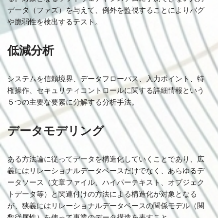
データ（ファズ）を与えて、例外を監視することによりバグ
や脆弱性を検出するテスト。
低減分析
システムを信頼境界、データフローパス、入力ポイント、特
権操作、セキュリティコントロールに関する詳細情報という
５つの主要な要素に分解する分析手法。
データモデリング
ある方法論に従ってデータを構造化していくことであり、広
義にはリレーショナルデータベースだけでなく、あらゆるデ
ータソース（文章ファイル、ハイパーテキスト、オブジェク
トデータ等）と関連付けの方法による構造化が対象となる
が、狭義にはリレーショナルデータベースの関係モデル（関
数従属性）を使って事業のデータ構造を表すこと。