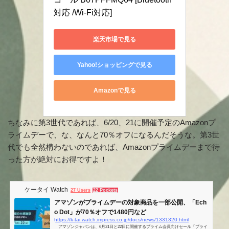
対応 /Wi-Fi対応]
楽天市場で見る
Yahoo!ショッピングで見る
Amazonで見る
ちなみに第3世代であれば、6/20、21に開催予定のAmazonプ
ライムデーで、な、なんと70％オフになるんだそうな。第3世
代でも全然構わないのであれば、Amazonプライムデーまで待
った方が絶対にお得ですよ！
ケータイ Watch
27 Users
22 Pockets
アマゾンがプライムデーの対象商品を一部公開、「Ech
o Dot」が70％オフで1480円など
https://k-tai.watch.impress.co.jp/docs/news/1331320.html
アマゾンジャパンは、6月21日と22日に開催するプライム会員向けセール「プライ