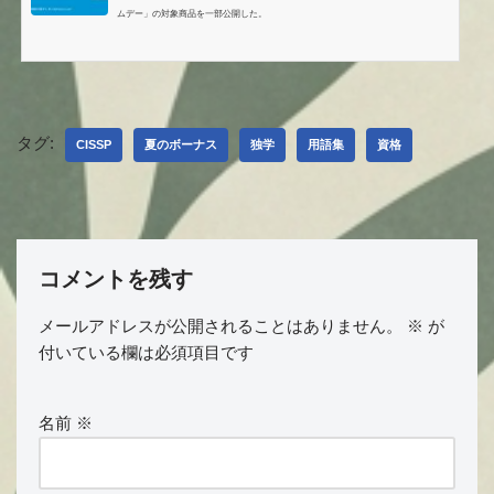
ムデー」の対象商品を一部公開した。
タグ:
CISSP
夏のボーナス
独学
用語集
資格
コメントを残す
メールアドレスが公開されることはありません。
※
が
付いている欄は必須項目です
名前
※