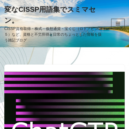
変なCISSP用語集でスミマセ
コ
ン。
ン
テ
CISSP資格取得・株式・仮想通貨・宝くじ（ロト／ビンゴ
５）など、資格と不労所得と日常のちょっとした情報を扱
ン
う雑記ブログ
ツ
へ
ス
キ
ッ
プ