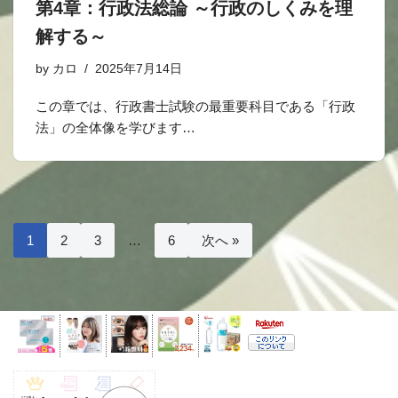
第4章：行政法総論 ～行政のしくみを理
解する～
by
カロ
2025年7月14日
この章では、行政書士試験の最重要科目である「行政
法」の全体像を学びます…
1
2
3
…
6
次へ »