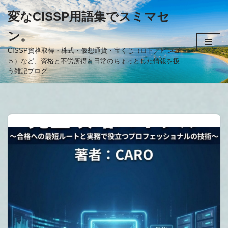
変なCISSP用語集でスミマセ
コ
ン。
ン
テ
CISSP資格取得・株式・仮想通貨・宝くじ（ロト／ビンゴ
５）など、資格と不労所得と日常のちょっとした情報を扱
ン
う雑記ブログ
ツ
へ
ス
キ
ッ
プ