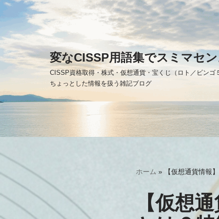
コ
ン
テ
変なCISSP用語集でスミマセン
ン
CISSP資格取得・株式・仮想通貨・宝くじ（ロト／ビン
ツ
ちょっとした情報を扱う雑記ブログ
へ
ス
キ
ッ
プ
ホーム
»
【仮想通貨情報】
【仮想通