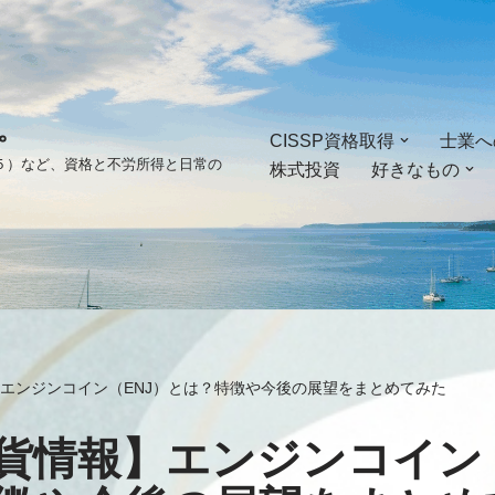
。
CISSP資格取得
士業へ
ゴ５）など、資格と不労所得と日常の
株式投資
好きなもの
エンジンコイン（ENJ）とは？特徴や今後の展望をまとめてみた
貨情報】エンジンコイン（