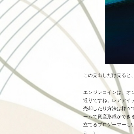
この見出しだけ見ると
エンジンコインは、オ
通りですね。レアアイ
売却したり方法は様々
ームで資産形成ができ
立てるプロゲーマーも
も。）