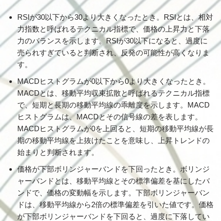
RSIが30以下から30より大きくなったとき。RSIとは、相対
力指数と呼ばれるテクニカル指標で、価格の上昇力と下落
力のバランスを示します。RSIが30以下になると、過度に
売られすぎていると判断され、反発の可能性が高くなりま
す。
MACDヒストグラムが0以下から0より大きくなったとき。
MACDとは、移動平均収束拡散と呼ばれるテクニカル指標
で、短期と長期の移動平均線の乖離度を示します。MACD
ヒストグラムは、MACDとその信号線の差を表します。
MACDヒストグラムが0を上回ると、短期の移動平均線が長
期の移動平均線を上抜けたことを意味し、上昇トレンドの
始まりと判断されます。
価格が下部ボリンジャーバンドを下回ったとき。ボリンジ
ャーバンドとは、移動平均線とその標準偏差を基にしたバ
ンドで、価格の変動幅を示します。下部ボリンジャーバン
ドは、移動平均線から2倍の標準偏差を引いた値です。価格
が下部ボリンジャーバンドを下回ると、過度に下落してい