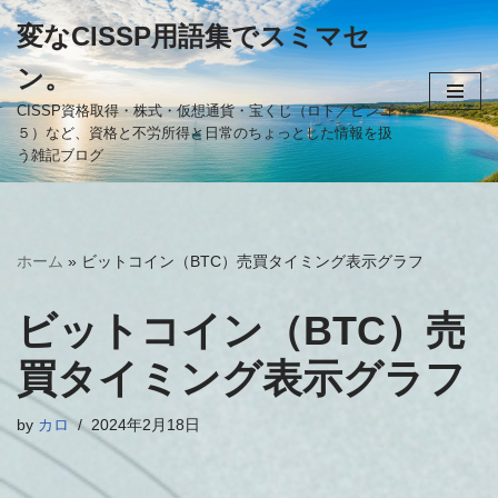
変なCISSP用語集でスミマセ
コ
ン。
ン
テ
CISSP資格取得・株式・仮想通貨・宝くじ（ロト／ビンゴ
５）など、資格と不労所得と日常のちょっとした情報を扱
ン
う雑記ブログ
ツ
へ
ス
キ
ホーム
»
ビットコイン（BTC）売買タイミング表示グラフ
ッ
プ
ビットコイン（BTC）売
買タイミング表示グラフ
by
カロ
2024年2月18日