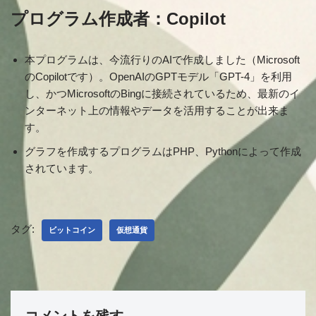
プログラム作成者：Copilot
本プログラムは、今流行りのAIで作成しました（Microsoft
のCopilotです）。OpenAIのGPTモデル「GPT-4」を利用
し、かつMicrosoftのBingに接続されているため、最新のイ
ンターネット上の情報やデータを活用することが出来ま
す。
グラフを作成するプログラムはPHP、Pythonによって作成
されています。
タグ:
ビットコイン
仮想通貨