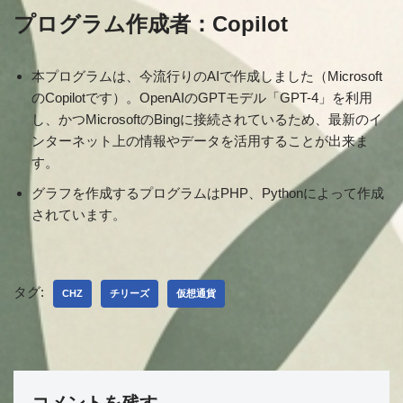
プログラム作成者：Copilot
本プログラムは、今流行りのAIで作成しました（Microsoft
のCopilotです）。OpenAIのGPTモデル「GPT-4」を利用
し、かつMicrosoftのBingに接続されているため、最新のイ
ンターネット上の情報やデータを活用することが出来ま
す。
グラフを作成するプログラムはPHP、Pythonによって作成
されています。
タグ:
CHZ
チリーズ
仮想通貨