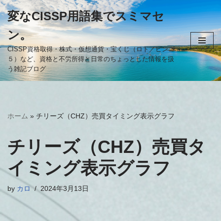
変なCISSP用語集でスミマセ
コ
ン。
ン
テ
CISSP資格取得・株式・仮想通貨・宝くじ（ロト／ビンゴ
５）など、資格と不労所得と日常のちょっとした情報を扱
ン
う雑記ブログ
ツ
へ
ス
キ
ホーム
»
チリーズ（CHZ）売買タイミング表示グラフ
ッ
プ
チリーズ（CHZ）売買タ
イミング表示グラフ
by
カロ
2024年3月13日