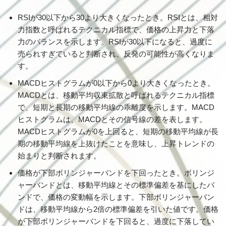
RSIが30以下から30より大きくなったとき。RSIとは、相対
力指数と呼ばれるテクニカル指標で、価格の上昇力と下落
力のバランスを示します。RSIが30以下になると、過度に
売られすぎていると判断され、反発の可能性が高くなりま
す。
MACDヒストグラムが0以下から0より大きくなったとき。
MACDとは、移動平均収束拡散と呼ばれるテクニカル指標
で、短期と長期の移動平均線の乖離度を示します。MACD
ヒストグラムは、MACDとその信号線の差を表します。
MACDヒストグラムが0を上回ると、短期の移動平均線が長
期の移動平均線を上抜けたことを意味し、上昇トレンドの
始まりと判断されます。
価格が下部ボリンジャーバンドを下回ったとき。ボリンジ
ャーバンドとは、移動平均線とその標準偏差を基にしたバ
ンドで、価格の変動幅を示します。下部ボリンジャーバン
ドは、移動平均線から2倍の標準偏差を引いた値です。価格
が下部ボリンジャーバンドを下回ると、過度に下落してい