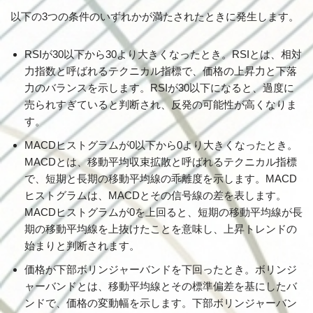
以下の3つの条件のいずれかが満たされたときに発生します。
RSIが30以下から30より大きくなったとき。RSIとは、相対
力指数と呼ばれるテクニカル指標で、価格の上昇力と下落
力のバランスを示します。RSIが30以下になると、過度に
売られすぎていると判断され、反発の可能性が高くなりま
す。
MACDヒストグラムが0以下から0より大きくなったとき。
MACDとは、移動平均収束拡散と呼ばれるテクニカル指標
で、短期と長期の移動平均線の乖離度を示します。MACD
ヒストグラムは、MACDとその信号線の差を表します。
MACDヒストグラムが0を上回ると、短期の移動平均線が長
期の移動平均線を上抜けたことを意味し、上昇トレンドの
始まりと判断されます。
価格が下部ボリンジャーバンドを下回ったとき。ボリンジ
ャーバンドとは、移動平均線とその標準偏差を基にしたバ
ンドで、価格の変動幅を示します。下部ボリンジャーバン