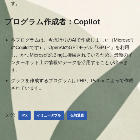
す。
プログラム作成者：Copilot
本プログラムは、今流行りのAIで作成しました（Microsoft
のCopilotです）。OpenAIのGPTモデル「GPT-4」を利用
し、かつMicrosoftのBingに接続されているため、最新のイ
ンターネット上の情報やデータを活用することが出来ま
す。
グラフを作成するプログラムはPHP、Pythonによって作成
されています。
タグ:
IMX
イミュータブル
仮想通貨