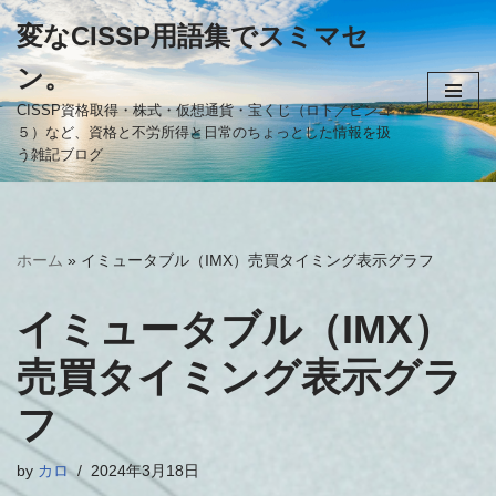
変なCISSP用語集でスミマセ
コ
ン。
ン
テ
CISSP資格取得・株式・仮想通貨・宝くじ（ロト／ビンゴ
５）など、資格と不労所得と日常のちょっとした情報を扱
ン
う雑記ブログ
ツ
へ
ス
キ
ホーム
»
イミュータブル（IMX）売買タイミング表示グラフ
ッ
プ
イミュータブル（IMX）
売買タイミング表示グラ
フ
by
カロ
2024年3月18日