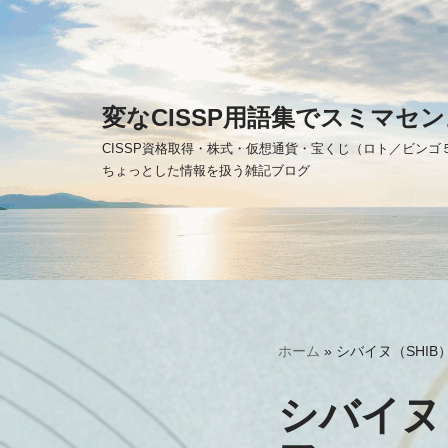
コ
ン
テ
変なCISSP用語集でスミマセン
ン
CISSP資格取得・株式・仮想通貨・宝くじ（ロト／ビン
ツ
ちょっとした情報を扱う雑記ブログ
へ
ス
キ
ッ
プ
ホーム
»
シバイヌ（SHI
シバイヌ