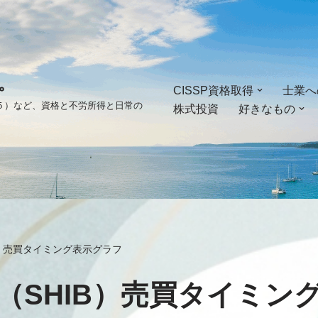
。
CISSP資格取得
士業へ
ゴ５）など、資格と不労所得と日常の
株式投資
好きなもの
B）売買タイミング表示グラフ
（SHIB）売買タイミン