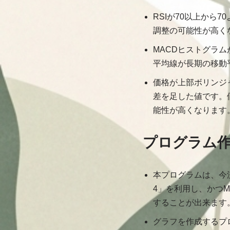
RSIが70以上から
調整の可能性が高く
MACDヒストグラム
平均線が長期の移動
価格が上部ボリンジ
差を足した値です。
能性が高くなります
プログラム作成
本プログラムは、今流行り
4」を利用し、かつM
することが出来ます
グラフを作成するプロ