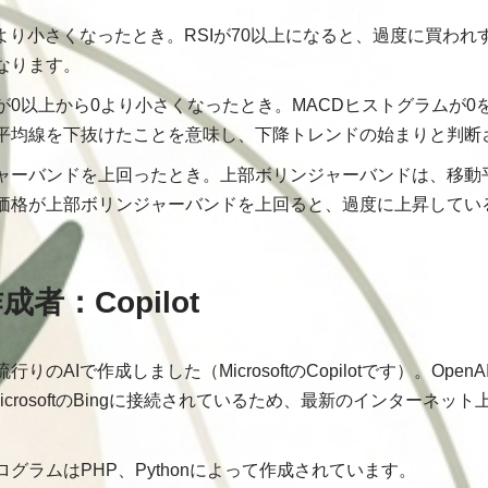
70より小さくなったとき。RSIが70以上になると、過度に買わ
なります。
が0以上から0より小さくなったとき。MACDヒストグラムが0
平均線を下抜けたことを意味し、下降トレンドの始まりと判断
ャーバンドを上回ったとき。上部ボリンジャーバンドは、移動
価格が上部ボリンジャーバンドを上回ると、過度に上昇してい
。
者：Copilot
のAIで作成しました（MicrosoftのCopilotです）。OpenA
icrosoftのBingに接続されているため、最新のインターネッ
。
グラムはPHP、Pythonによって作成されています。