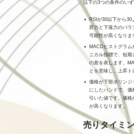
以下の3つの条件のい
RSIが30以下から
昇力と下落力のバラ
可能性が高くなりま
MACDヒストグラ
ニカル指標で、短期
の差を表します。M
とを意味し、上昇ト
価格が下部ボリンジ
にしたバンドで、価
引いた値です。価格
が高くなります。
売りタイミ