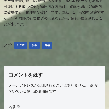
データ消去が難しい場合があります。SSDのデータを復元不
可能にする最も確実な物理的な方法は、媒体を細かく物理的
に破壊する「物理的な破砕」です。焼却（1）も物理破壊です
が、SSD内部の有害物質の問題などから破砕が推奨されるこ
とが多いです。
タグ:
CISSP
独学
資格
コメントを残す
メールアドレスが公開されることはありません。
※
が
付いている欄は必須項目です
名前
※