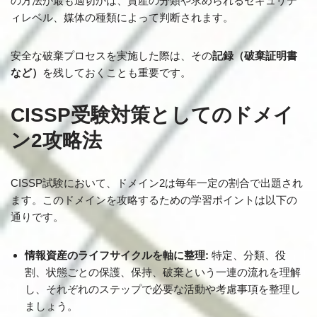
の方法が最も適切かは、資産の分類や求められるセキュリテ
ィレベル、媒体の種類によって判断されます。
安全な破棄プロセスを実施した際は、その
記録（破棄証明書
など）
を残しておくことも重要です。
CISSP受験対策としてのドメイ
ン2攻略法
CISSP試験において、ドメイン2は毎年一定の割合で出題され
ます。このドメインを攻略するための学習ポイントは以下の
通りです。
情報資産のライフサイクルを軸に整理:
特定、分類、役
割、状態ごとの保護、保持、破棄という一連の流れを理解
し、それぞれのステップで必要な活動や考慮事項を整理し
ましょう。