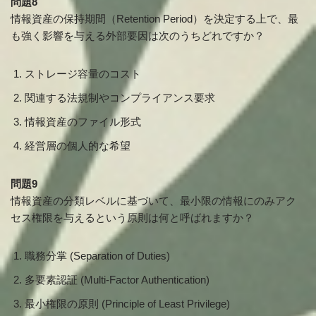
問題8
情報資産の保持期間（Retention Period）を決定する上で、最
も強く影響を与える外部要因は次のうちどれですか？
ストレージ容量のコスト
関連する法規制やコンプライアンス要求
情報資産のファイル形式
経営層の個人的な希望
問題9
情報資産の分類レベルに基づいて、最小限の情報にのみアク
セス権限を与えるという原則は何と呼ばれますか？
職務分掌 (Separation of Duties)
多要素認証 (Multi-Factor Authentication)
最小権限の原則 (Principle of Least Privilege)