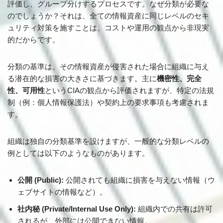
評価し、グループ分けするプロセスです。なぜ分類が必要な
のでしょうか？それは、全ての情報資産に同じレベルのセキ
ュリティ対策を施すことは、コストや運用の観点から非現実
的だからです。
分類の基準は、その情報資産が侵害された場合に組織に与え
る潜在的な損害の大きさに基づきます。主に
機密性、完全
性、可用性
というCIAの観点から評価されますが、特定の法規
制（例：個人情報保護法）や契約上の要求事項も考慮されま
す。
組織は独自の分類基準を設けますが、一般的な分類レベルの
例としては以下のようなものがあります。
公開 (Public):
公開されても組織に損害を与えない情報（ウ
ェブサイトの情報など）。
社内秘 (Private/Internal Use Only):
組織内での共有は許可
されるが、外部には公開できない情報。