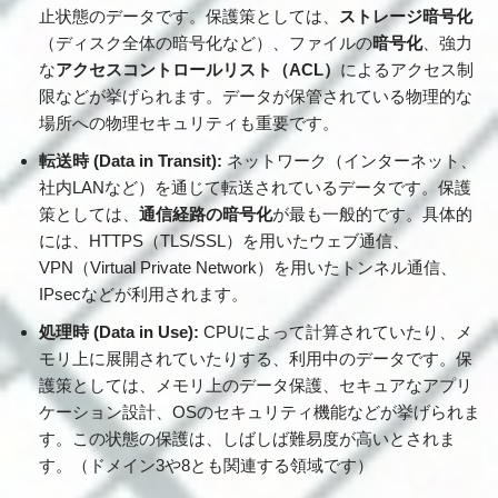
止状態のデータです。保護策としては、
ストレージ暗号化
（ディスク全体の暗号化など）、ファイルの
暗号化
、強力
な
アクセスコントロールリスト（ACL）
によるアクセス制
限などが挙げられます。データが保管されている物理的な
場所への物理セキュリティも重要です。
転送時 (Data in Transit):
ネットワーク（インターネット、
社内LANなど）を通じて転送されているデータです。保護
策としては、
通信経路の暗号化
が最も一般的です。具体的
には、HTTPS（TLS/SSL）を用いたウェブ通信、
VPN（Virtual Private Network）を用いたトンネル通信、
IPsecなどが利用されます。
処理時 (Data in Use):
CPUによって計算されていたり、メ
モリ上に展開されていたりする、利用中のデータです。保
護策としては、メモリ上のデータ保護、セキュアなアプリ
ケーション設計、OSのセキュリティ機能などが挙げられま
す。この状態の保護は、しばしば難易度が高いとされま
す。（ドメイン3や8とも関連する領域です）