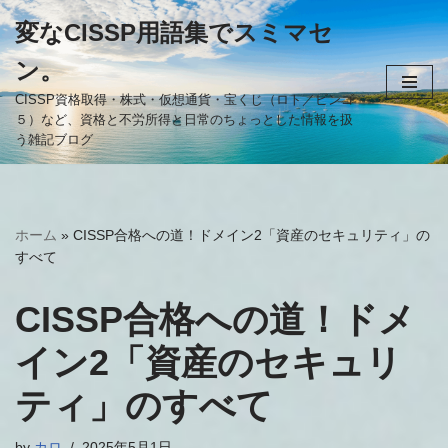
変なCISSP用語集でスミマセ
コ
ン。
ン
テ
CISSP資格取得・株式・仮想通貨・宝くじ（ロト／ビンゴ
５）など、資格と不労所得と日常のちょっとした情報を扱
ン
う雑記ブログ
ツ
へ
ス
キ
ホーム
»
CISSP合格への道！ドメイン2「資産のセキュリティ」の
ッ
すべて
プ
CISSP合格への道！ドメ
イン2「資産のセキュリ
ティ」のすべて
by
カロ
2025年5月1日