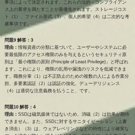
事項によって決定されます。これらの法的・コンプライアン
ス上の要求を満たすことが最優先されます。ストレージコス
ト（1）、ファイル形式（3）、個人的希望（4）は二次的な考
慮事項です。
問題9 解答：3
理由：
情報資産の分類に基づいて、ユーザーやシステムに必
要最低限のアクセス権限のみを与えるというセキュリティ原
則は「最小権限の原則 (Principle of Least Privilege)」と呼ばれ
ます。これにより、権限の乱用や漏洩のリスクを低減できま
す。職務分掌（1）は不正防止のための複数の人による作業分
担、多要素認証（2）は認証の強化、デューデリジェンス
（4）は適切な注意義務を払うこと、です。
問題10 解答：4
理由：
SSDは磁気媒体ではないため、消磁（2）は効果が期待
できません。また、SSDに対するサニタイゼーション（上書
き消去）（3）は、ウェアレベリングなどの特性により確実な