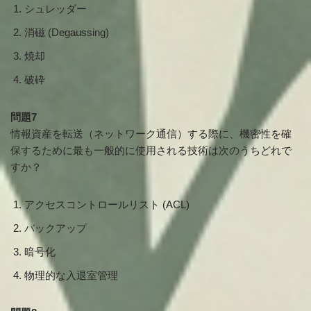
シュレッダー
消磁 (Degaussing)
焼却
破砕
問題7
情報資産を転送（ネットワーク通信）する際に、機密性を確
保するために最も一般的に使用される技術は次のうちどれで
すか？
アクセスコントロールリスト (ACL)
バックアップ
暗号化
物理的な入退室管理