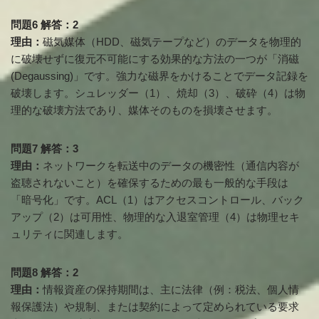
問題6 解答：2
理由：
磁気媒体（HDD、磁気テープなど）のデータを物理的
に破壊せずに復元不可能にする効果的な方法の一つが「消磁
(Degaussing)」です。強力な磁界をかけることでデータ記録を
破壊します。シュレッダー（1）、焼却（3）、破砕（4）は物
理的な破壊方法であり、媒体そのものを損壊させます。
問題7 解答：3
理由：
ネットワークを転送中のデータの機密性（通信内容が
盗聴されないこと）を確保するための最も一般的な手段は
「暗号化」です。ACL（1）はアクセスコントロール、バック
アップ（2）は可用性、物理的な入退室管理（4）は物理セキ
ュリティに関連します。
問題8 解答：2
理由：
情報資産の保持期間は、主に法律（例：税法、個人情
報保護法）や規制、または契約によって定められている要求