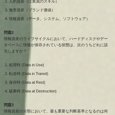
人的資産（従業員のスキル）
無形資産（ブランド価値）
情報資産（データ、システム、ソフトウェア）
問題2
情報資産のライフサイクルにおいて、ハードディスクやデー
タベースに情報が保存されている状態は、次のうちどれに該
当しますか？
処理時 (Data in Use)
転送時 (Data in Transit)
保存時 (Data at Rest)
破棄時 (Data at Destruction)
問題3
情報資産の分類において、最も重要な判断基準となるのは何