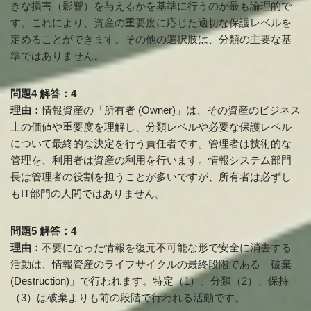
きな損害（影響）を与えるかを基準に行うのが最も論理的で
す。これにより、資産の重要度に応じた適切な保護レベルを
定めることができます。その他の選択肢は、分類の主要な基
準ではありません。
問題4 解答：4
理由：
情報資産の「所有者 (Owner)」は、その資産のビジネス
上の価値や重要度を理解し、分類レベルや必要な保護レベル
について最終的な決定を行う責任者です。管理者は技術的な
管理を、利用者は資産の利用を行います。情報システム部門
長は管理者の役割を担うことが多いですが、所有者は必ずし
もIT部門の人間ではありません。
問題5 解答：4
理由：
不要になった情報を復元不可能な形で安全に消去する
活動は、情報資産のライフサイクルの最終段階である「破棄
(Destruction)」で行われます。特定（1）、分類（2）、保持
（3）は破棄よりも前の段階で行われる活動です。