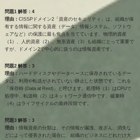
問題1 解答：4
理由：
CISSPドメイン2「資産のセキュリティ」は、組織が保
有する情報に関する資産（データ、情報システム、ソフトウ
ェアなど）の保護に最も焦点を当てています。物理的資産
（1）、人的資産（2）、無形資産（3）も組織にとって重要で
すが、ドメイン2で中心的に扱うのは情報資産です。
問題2 解答：3
理由：
ハードディスクやデータベースに保存されているデー
タは、利用や転送がされていない静止した状態です。これを
「保存時 (Data at Rest)」と呼びます。処理時（1）はCPUで
処理中、転送時（2）はネットワーク通信中です。破棄時
（4）はライフサイクルの最終段階です。
問題3 解答：3
理由：
情報資産の分類は、その情報が漏洩、改ざん、消失な
どによって侵害された場合に、組織のビジネスにどれだけ大