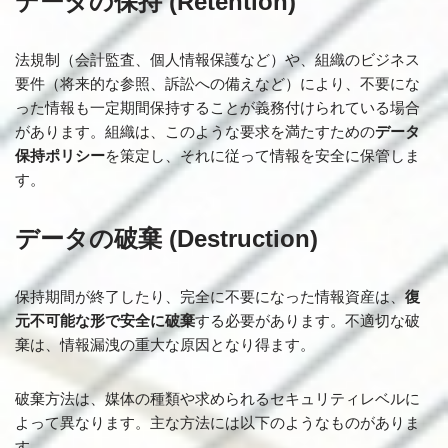
データの保持 (Retention)
法規制（会計監査、個人情報保護など）や、組織のビジネス
要件（将来的な参照、訴訟への備えなど）により、不要にな
った情報も一定期間保持することが義務付けられている場合
があります。組織は、このような要求を満たすための
データ
保持ポリシー
を策定し、それに従って情報を安全に保管しま
す。
データの破棄 (Destruction)
保持期間が終了したり、完全に不要になった情報資産は、
復
元不可能な形で安全に破棄
する必要があります。不適切な破
棄は、情報漏洩の重大な原因となり得ます。
破棄方法は、媒体の種類や求められるセキュリティレベルに
よって異なります。主な方法には以下のようなものがありま
す。