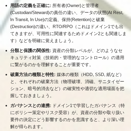
用語の定義を正確に:
所有者(Owner)と管理者
(Custodian/Steward)の責任の違い、データの状態(At Rest,
In Transit, In Use)の定義、保持(Retention)と破棄
(Destruction)の違い、RTO/RPO（これはドメイン1でも出
てきますが、可用性に関連するためドメイン2とも関連しま
す）などを明確に覚えましょう。
分類と保護の関係性:
資産の分類レベルが、どのようなセ
キュリティ対策（技術的・管理的なコントロール）の適用
に繋がるのかを理解することが重要です。
破棄方法の種類と特性:
媒体の種類（HDD, SSD, 紙など）
と、それぞれの破棄方法（物理破壊、消磁、サニタイゼー
ション、暗号的消去など）の確実性や適切な適用場面を把
握しておきましょう。
ガバナンスとの連携:
ドメイン1で学習したガバナンス（特
にポリシー策定やリスク受容）が、資産の分類や取り扱い
要件の決定にどう影響するのかを意識すると、より深い理
解が得られます。