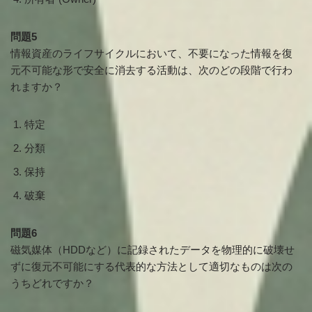
問題5
情報資産のライフサイクルにおいて、不要になった情報を復
元不可能な形で安全に消去する活動は、次のどの段階で行わ
れますか？
特定
分類
保持
破棄
問題6
磁気媒体（HDDなど）に記録されたデータを物理的に破壊せ
ずに復元不可能にする代表的な方法として適切なものは次の
うちどれですか？