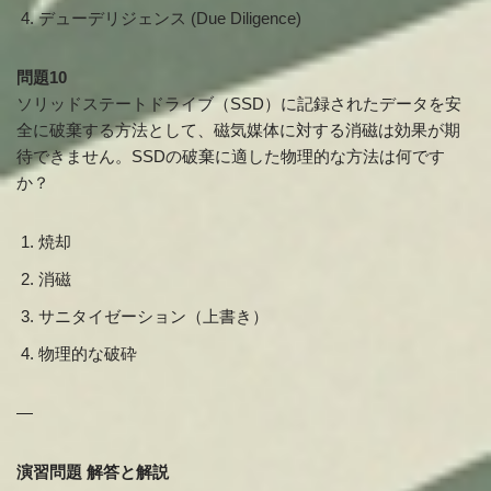
デューデリジェンス (Due Diligence)
問題10
ソリッドステートドライブ（SSD）に記録されたデータを安
全に破棄する方法として、磁気媒体に対する消磁は効果が期
待できません。SSDの破棄に適した物理的な方法は何です
か？
焼却
消磁
サニタイゼーション（上書き）
物理的な破砕
—
演習問題 解答と解説