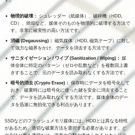
物理的破壊：
シュレッダー（紙媒体）、破砕機（HDD,
CD）、焼却など、媒体そのものを物理的に破壊する方法で
す。非常に確実性の高い方法です。
消磁 (Degaussing)：
磁気媒体（HDD, 磁気テープ）に対し
て強力な磁界をかけ、データを消去する方法です。
サニタイゼーション / ワイプ (Sanitization / Wiping)：
媒
体全体に特定のパターン（ゼロや乱数など）を複数回上書
きすることで、元のデータを読み取れなくする方法です。
暗号的消去 (Crypto Erase)：
保存時にデータを暗号化して
おき、破棄時には暗号化に使った鍵を安全に消去すること
で、データを読み取れなくする方法です。媒体全体のデー
タを迅速に無効化できる利点があります。
SSDなどのフラッシュメモリ媒体には、HDDとは異なる特性
があるため、適切な破棄方法を選択する必要があります。ど