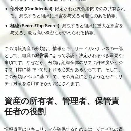
部外秘 (Confidential):
限定された関係者間でのみ共有され
る、漏洩すると組織に損害を与える可能性のある情報。
極秘 (Secret/Top Secret):
漏洩すると組織に重大な損害を
与える、最も高い機密性が求められる情報。
この情報資産の分類は、情報セキュリティガバナンスの一部
として、組織の
経営層
によって承認・決定されるべき重要な
事項です。なぜなら、分類は組織全体のリスク許容度やビジ
ネス目標に基づいて行われる必要があるからです。そして、
この分類レベルに基づいて、その資産にどのようなセキュリ
ティ対策を適用するかが決定されます。
資産の所有者、管理者、保管責
任者の役割
情報資産のセキュリティを確保するためには、それぞれの資