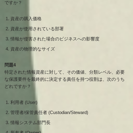
ですか？
資産の購入価格
資産が使用されている部署
情報が侵害された場合のビジネスへの影響度
資産の物理的なサイズ
問題4
特定された情報資産に対して、その価値、分類レベル、必要
な保護要件を最終的に決定する責任を持つ役割は、次のうち
どれですか？
利用者 (User)
管理者/保管責任者 (Custodian/Steward)
情報システム部門長
所有者 (Owner)