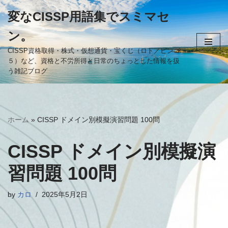
変なCISSP用語集でスミマセ
コ
ン。
ン
テ
CISSP資格取得・株式・仮想通貨・宝くじ（ロト／ビンゴ
５）など、資格と不労所得と日常のちょっとした情報を扱
ン
う雑記ブログ
ツ
へ
ス
キ
ホーム
»
CISSP ドメイン別模擬演習問題 100問
ッ
プ
CISSP ドメイン別模擬演
習問題 100問
by
カロ
2025年5月2日