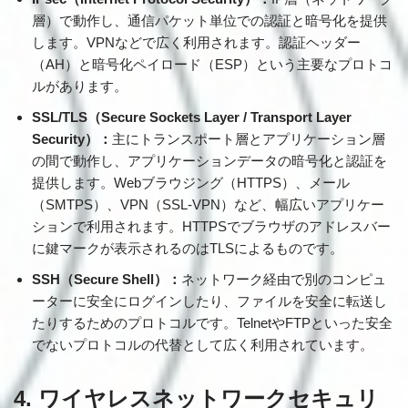
層）で動作し、通信パケット単位での認証と暗号化を提供
します。VPNなどで広く利用されます。認証ヘッダー
（AH）と暗号化ペイロード（ESP）という主要なプロトコ
ルがあります。
SSL/TLS（Secure Sockets Layer / Transport Layer
Security）：
主にトランスポート層とアプリケーション層
の間で動作し、アプリケーションデータの暗号化と認証を
提供します。Webブラウジング（HTTPS）、メール
（SMTPS）、VPN（SSL-VPN）など、幅広いアプリケー
ションで利用されます。HTTPSでブラウザのアドレスバー
に鍵マークが表示されるのはTLSによるものです。
SSH（Secure Shell）：
ネットワーク経由で別のコンピュ
ーターに安全にログインしたり、ファイルを安全に転送し
たりするためのプロトコルです。TelnetやFTPといった安全
でないプロトコルの代替として広く利用されています。
4. ワイヤレスネットワークセキュリ