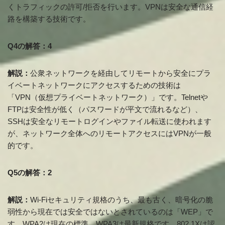
くトラフィックの許可/拒否を行います。VPNは安全な通信経
路を構築する技術です。
Q4の解答：4
解説：
公衆ネットワークを経由してリモートから安全にプラ
イベートネットワークにアクセスするための技術は
「VPN（仮想プライベートネットワーク）」です。Telnetや
FTPは安全性が低く（パスワードが平文で流れるなど）、
SSHは安全なリモートログインやファイル転送に使われます
が、ネットワーク全体へのリモートアクセスにはVPNが一般
的です。
Q5の解答：2
解説：
Wi-Fiセキュリティ規格のうち、最も古く、暗号化の脆
弱性から現在では安全ではないとされているのは「WEP」で
す。WPA2は現在の標準、WPA3は最新規格です。802.1Xは認