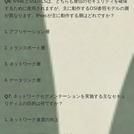
Q6:
IPsecとSSL/TLSは、どちらも通信のセキュリティを確保
するために使用されますが、主に動作するOSI参照モデルの層
が異なります。IPsecが主に動作する層はどれですか？
1. アプリケーション層
2. トランスポート層
3. ネットワーク層
4. データリンク層
Q7:
ネットワークセグメンテーションを実施する主なセキュ
リティ上の目的は何ですか？
1. ネットワーク速度の向上