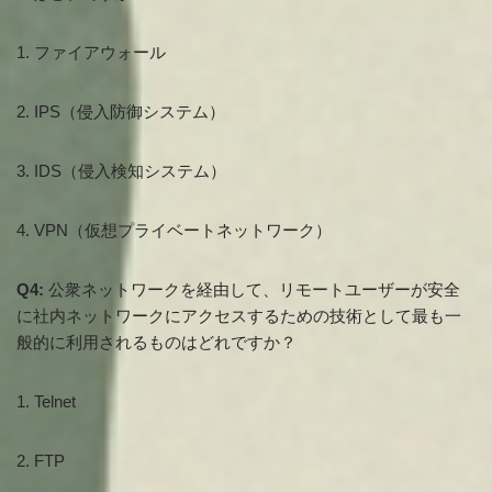
1. ファイアウォール
2. IPS（侵入防御システム）
3. IDS（侵入検知システム）
4. VPN（仮想プライベートネットワーク）
Q4:
公衆ネットワークを経由して、リモートユーザーが安全
に社内ネットワークにアクセスするための技術として最も一
般的に利用されるものはどれですか？
1. Telnet
2. FTP