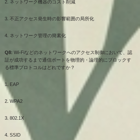
2. ネットワーク機器のコスト削減
3. 不正アクセス発生時の影響範囲の局所化
4. ネットワーク管理の簡素化
Q8:
Wi-Fiなどのネットワークへのアクセス制御において、認
証が成功するまで通信ポートを物理的・論理的にブロックす
る標準プロトコルはどれですか？
1. EAP
2. WPA2
3. 802.1X
4. SSID