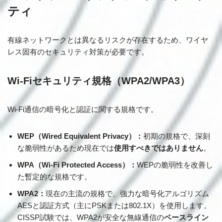
ティ
有線ネットワークとは異なるリスクが存在するため、ワイヤ
レス固有のセキュリティ対策が必要です。
Wi-Fiセキュリティ規格（WPA2/WPA3）
Wi-Fi通信の暗号化と認証に関する規格です。
WEP（Wired Equivalent Privacy）：
初期の規格で、深刻
な脆弱性があるため現在では
使用すべきではありません
。
WPA（Wi-Fi Protected Access）：
WEPの脆弱性を改善し
た暫定的な規格です。
WPA2：
現在の主流の規格で、強力な暗号化アルゴリズム
AESと認証方式（主にPSKまたは802.1X）を使用します。
CISSP試験では、WPA2が安全な無線通信の
ベースライン