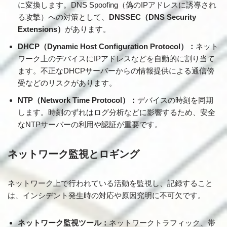
に変換します。DNS Spoofing（偽のIPアドレスに誘導され
る攻撃）への対策として、
DNSSEC（DNS Security
Extensions）
があります。
DHCP（Dynamic Host Configuration Protocol）：
ネット
ワーク上のデバイスにIPアドレスなどを自動的に割り当て
ます。不正なDHCPサーバーからの情報提供による通信傍
受などのリスクがあります。
NTP（Network Time Protocol）：
デバイスの時刻を同期
します。時刻のずれはログ分析などに影響するため、安全
なNTPサーバーの利用や認証が重要です。
ネットワーク監視とロギング
ネットワーク上で行われている活動を監視し、記録すること
は、インシデント発生時の対応や原因究明に不可欠です。
ネットワーク監視ツール：
ネットワークトラフィック、帯