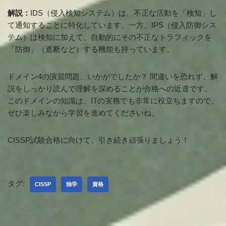
解説：
IDS（侵入検知システム）は、不正な活動を「検知」し
て通知することに特化しています。一方、IPS（侵入防御シス
テム）は検知に加えて、自動的にその不正なトラフィックを
「防御」（遮断など）する機能も持っています。
ドメイン4の演習問題、いかがでしたか？ 間違いを恐れず、解
説をしっかり読んで理解を深めることが合格への近道です。
このドメインの知識は、ITの実務でも非常に役立ちますので、
ぜひ楽しみながら学習を進めてくださいね。
CISSP試験合格に向けて、引き続き頑張りましょう！
タグ:
CISSP
独学
資格