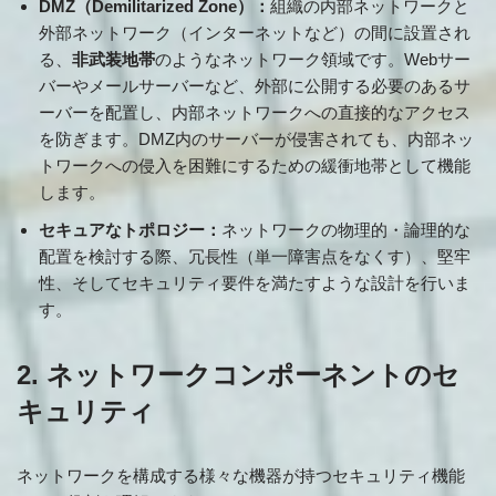
DMZ（Demilitarized Zone）：
組織の内部ネットワークと
外部ネットワーク（インターネットなど）の間に設置され
る、
非武装地帯
のようなネットワーク領域です。Webサー
バーやメールサーバーなど、外部に公開する必要のあるサ
ーバーを配置し、内部ネットワークへの直接的なアクセス
を防ぎます。DMZ内のサーバーが侵害されても、内部ネッ
トワークへの侵入を困難にするための緩衝地帯として機能
します。
セキュアなトポロジー：
ネットワークの物理的・論理的な
配置を検討する際、冗長性（単一障害点をなくす）、堅牢
性、そしてセキュリティ要件を満たすような設計を行いま
す。
2. ネットワークコンポーネントのセ
キュリティ
ネットワークを構成する様々な機器が持つセキュリティ機能