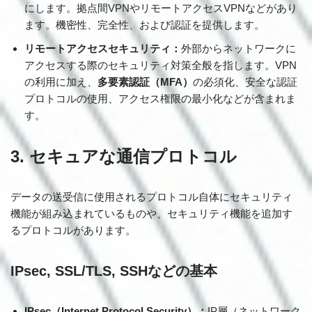
にします。拠点間VPNやリモートアクセスVPNなどがあり
ます。機密性、完全性、および認証を提供します。
リモートアクセスセキュリティ：
外部からネットワークに
アクセスする際のセキュリティ対策全般を指します。VPN
の利用に加え、
多要素認証（MFA）
の必須化、安全な認証
プロトコルの使用、アクセス権限の最小化などが含まれま
す。
3. セキュアな通信プロトコル
データの送受信に使用されるプロトコル自体にセキュリティ
機能が組み込まれているものや、セキュリティ機能を追加す
るプロトコルがあります。
IPsec, SSL/TLS, SSHなどの基本
IPsec（Internet Protocol Security）：
IP層（ネットワーク