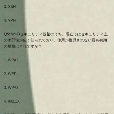
3. SSH
4. VPN
Q5:
Wi-Fiセキュリティ規格のうち、現在ではセキュリティ上
の脆弱性が広く知られており、使用が推奨されない最も初期
の規格はどれですか？
1. WPA2
2. WEP
3. WPA3
4. 802.1X