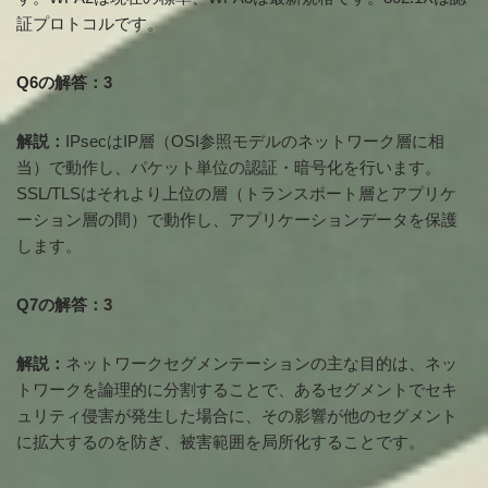
証プロトコルです。
Q6の解答：3
解説：
IPsecはIP層（OSI参照モデルのネットワーク層に相
当）で動作し、パケット単位の認証・暗号化を行います。
SSL/TLSはそれより上位の層（トランスポート層とアプリケ
ーション層の間）で動作し、アプリケーションデータを保護
します。
Q7の解答：3
解説：
ネットワークセグメンテーションの主な目的は、ネッ
トワークを論理的に分割することで、あるセグメントでセキ
ュリティ侵害が発生した場合に、その影響が他のセグメント
に拡大するのを防ぎ、被害範囲を局所化することです。