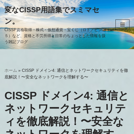
変なCISSP用語集でスミマセ
コ
ン。
ン
テ
CISSP資格取得・株式・仮想通貨・宝くじ（ロト／ビンゴ
５）など、資格と不労所得と日常のちょっとした情報を扱
ン
う雑記ブログ
ツ
へ
ス
キ
ホーム
»
CISSP ドメイン4: 通信とネットワークセキュリティを徹
ッ
底解説！〜安全なネットワークを理解する〜
プ
CISSP ドメイン4: 通信と
ネットワークセキュリテ
ィを徹底解説！〜安全な