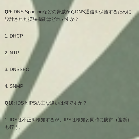
Q9:
DNS Spoofingなどの脅威からDNS通信を保護するために
設計された拡張機能はどれですか？
1. DHCP
2. NTP
3. DNSSEC
4. SNMP
Q10:
IDSとIPSの主な違いは何ですか？
1. IDSは不正を検知するが、IPSは検知と同時に防御（遮断）
も行う。