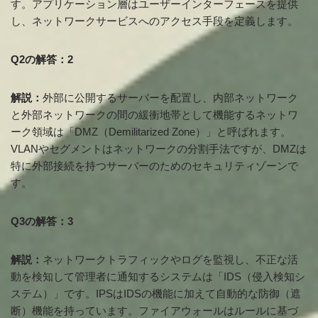
す。アプリケーション層はユーザーインターフェースを提供
し、ネットワークサービスへのアクセス手段を定義します。
Q2の解答：2
解説：
外部に公開するサーバーを配置し、内部ネットワーク
と外部ネットワークの間の緩衝地帯として機能するネットワ
ーク領域は「DMZ（Demilitarized Zone）」と呼ばれます。
VLANやセグメントはネットワークの分割手法ですが、DMZは
特に外部接続を持つサーバーのためのセキュリティゾーンで
す。
Q3の解答：3
解説：
ネットワークトラフィックやログを監視し、不正な活
動を検知して管理者に通知するシステムは「IDS（侵入検知シ
ステム）」です。IPSはIDSの機能に加えて自動的な防御（遮
断）機能を持っています。ファイアウォールはルールに基づ