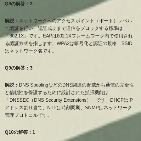
Q8の解答：3
解説：
ネットワークへのアクセスポイント（ポート）レベル
で認証を行い、認証成功まで通信をブロックする標準は
「802.1X」です。EAPは802.1Xフレームワーク内で使用され
る認証方式を指します。WPA2は暗号化と認証の規格、SSID
はネットワーク名です。
Q9の解答：3
解説：
DNS SpoofingなどのDNS関連の脅威から通信の完全性
と信頼性を保護するために設計された拡張機能は
「DNSSEC（DNS Security Extensions）」です。DHCPはIP
アドレス割り当て、NTPは時刻同期、SNMPはネットワーク
管理プロトコルです。
Q10の解答：1