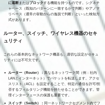
に遮断
または
ブロック
する機能を持つものです。シグネチ
ャベース（既知のパターンに一致するかで判断）やアノマ
リベース（通常の挙動からの逸脱で判断）といった検知方
式があります。
ルーター、スイッチ、ワイヤレス機器のセキ
ュリティ
これらの基本的なネットワーク機器も、適切な設定がセキュ
リティには不可欠です。
ルーター（Router）：
異なるネットワーク間（例：社内
LANとインターネット）でパケットを転送します。アクセ
スリスト（ACL）を設定することで、特定の通信を許可/拒
否するフィルタリング機能を持たせることができます。管
理インターフェースの保護も重要です。
スイッチ（Switch）：
同一ネットワークセグメント内でフ