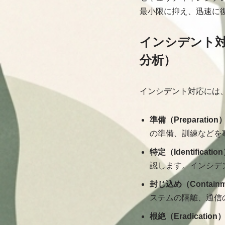
最小限に抑え、迅速に
インシデント
分析）
インシデント対応には
準備（Preparation
の準備、訓練などを
特定（Identificatio
認します。インシデ
封じ込め（Contain
ステムの隔離、通信
根絶（Eradication