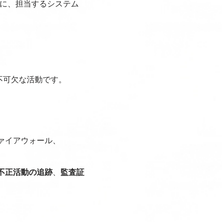
とに、担当するシステム
不可欠な活動です。
ァイアウォール、
不正活動の追跡
、
監査証