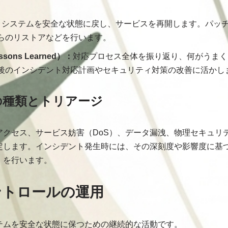
：
システムを安全な状態に戻し、サービスを再開します。パッ
らのリストアなどを行います。
ons Learned）：
対応プロセス全体を振り返り、何がうまく
後のインシデント対応計画やセキュリティ対策の改善に活かし
の種類とトリアージ
アクセス、サービス妨害（DoS）、データ漏洩、物理セキュリ
定します。インシデント発生時には、その深刻度や影響度に基
」を行います。
コントロールの運用
テムを安全な状態に保つための継続的な活動です。