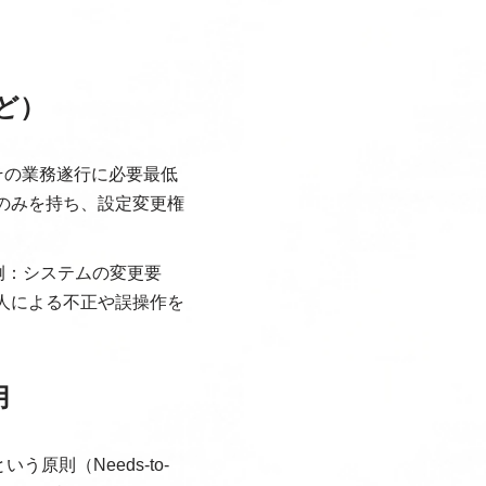
ど）
その業務遂行に必要最低
のみを持ち、設定変更権
例：システムの変更要
人による不正や誤操作を
用
則（Needs-to-