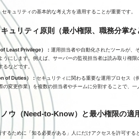
、セキュリティの基本的な考え方を適用することが重要です。
セキュリティ原則（最小権限、職務分掌な
f Least Privilege）：
運用担当者や自動化されたツールが、
ようにします。例えば、サーバーの監視担当者は読み取り権限
するなどです。
 of Duties）：
セキュリティに関わる重要な運用プロセス（
際の変更作業）を複数の担当者やチームに分割することで、一
ウ（Need-to-Know）と最小権限の適
するために「知る必要がある」人にだけアクセスを許可するという原