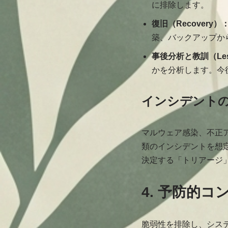
に排除します。
復旧（Recovery）
築、バックアップか
事後分析と教訓（Less
かを分析します。今
インシデント
マルウェア感染、不正
類のインシデントを想
決定する「トリアージ
4. 予防的
脆弱性を排除し、シス