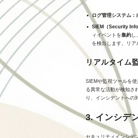
ログ管理システム：
SIEM（Security Inf
ィイベントを
集約
し
を検出します。リア
リアルタイム
SIEMや監視ツールを
る異常な活動が検知さ
り、インシデントへの
3. インシ
セキュリティインシデ