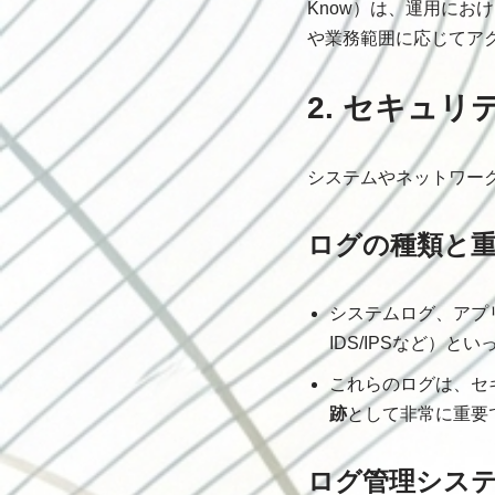
Know）は、運用に
や業務範囲に応じてア
2. セキュ
システムやネットワー
ログの種類と
システムログ、アプ
IDS/IPSなど）
これらのログは、セ
跡
として非常に重要
ログ管理システ