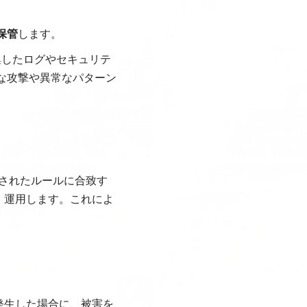
保管
します。
集したログやセキュリテ
な攻撃や異常なパターン
定されたルールに合致す
・運用します。これによ
発生した場合に、被害を