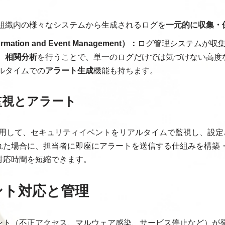
組織内の様々なシステムから生成されるログを
一元的に収集・
ormation and Event Management）：
ログ管理システムが収
、
相関分析
を行うことで、単一のログだけでは気づけない高度
ルタイムでの
アラート生成
機能も持ちます。
監視とアラート
使用して、セキュリティイベントをリアルタイムで監視し、設
れた場合に、担当者に即座にアラートを送信する仕組みを構築
対応時間を短縮できます。
デント対応と管理
ント（不正アクセス、マルウェア感染、サービス停止など）が