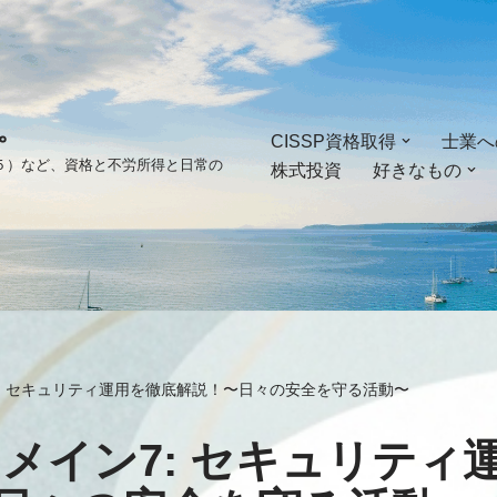
。
CISSP資格取得
士業へ
ゴ５）など、資格と不労所得と日常の
株式投資
好きなもの
ン7: セキュリティ運用を徹底解説！〜日々の安全を守る活動〜
 ドメイン7: セキュリテ