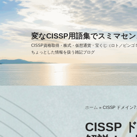
コ
ン
テ
変なCISSP用語集でスミマセン
ン
CISSP資格取得・株式・仮想通貨・宝くじ（ロト／ビン
ツ
ちょっとした情報を扱う雑記ブログ
へ
ス
キ
ッ
プ
ホーム
»
CISSP ドメイ
CISSP