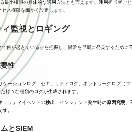
おける最小権限の具体的な適用方法とも言えます。運用担当者ご
クセス権限を細かく設定します。
リティ監視とロギング
クで何が起きているかを把握し、異常を早期に発見するために
重要性
リケーションログ、セキュリティログ、ネットワークログ（フ
といった様々な種類のログが生成されます。
キュリティイベントの
検出
、インシデント発生時の
原因究明
、
です。
ムとSIEM