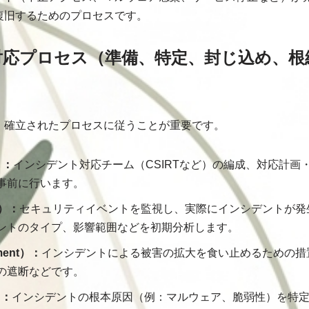
復旧するためのプロセスです。
対応プロセス（準備、特定、封じ込め、根
、確立されたプロセスに従うことが重要です。
）：
インシデント対応チーム（CSIRTなど）の編成、対応計画
事前に行います。
n）：
セキュリティイベントを監視し、実際にインシデントが発
ントのタイプ、影響範囲などを初期分析します。
ment）：
インシデントによる被害の拡大を食い止めるための措
の遮断などです。
）：
インシデントの根本原因（例：マルウェア、脆弱性）を特