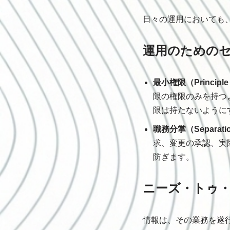
日々の運用においても
運用のための
最小権限（Principle o
限の権限のみを持つ
限は持たないように
職務分掌（Separation
求、変更の承認、実
防ぎます。
ニーズ・トゥ・ノ
情報は、その業務を遂行