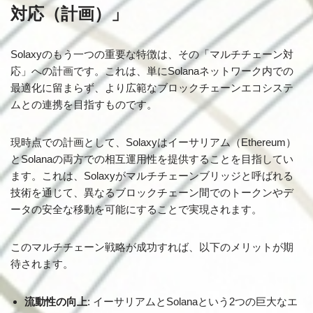
対応（計画）」
Solaxyのもう一つの重要な特徴は、その「マルチチェーン対
応」への計画です。これは、単にSolanaネットワーク内での
最適化に留まらず、より広範なブロックチェーンエコシステ
ムとの連携を目指すものです。
現時点での計画として、Solaxyはイーサリアム（Ethereum）
とSolanaの両方での相互運用性を提供することを目指してい
ます。これは、Solaxyがマルチチェーンブリッジと呼ばれる
技術を通じて、異なるブロックチェーン間でのトークンやデ
ータの安全な移動を可能にすることで実現されます。
このマルチチェーン戦略が成功すれば、以下のメリットが期
待されます。
流動性の向上
: イーサリアムとSolanaという2つの巨大なエ