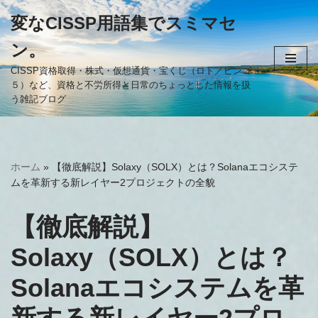
変なCISSP用語集でスミマセ
コ
ン。
ン
テ
CISSP資格取得・株式・仮想通貨・宝くじ（ロト／ビンゴ
５）など、資格と不労所得と日常のちょっとした情報を扱
ン
う雑記ブログ
ツ
へ
ス
キ
ホーム
»
【徹底解説】Solaxy（SOLX）とは？Solanaエコシステ
ッ
ムを革新する新レイヤー2プロジェクトの全貌
プ
【徹底解説】
Solaxy（SOLX）とは？
Solanaエコシステムを革