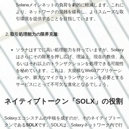
Solanaメインネットの負荷を劇的に軽減します。これに
より、ネットワークの混雑を緩和し、よりスムーズな取
引環境を提供することを目指しています。
取引処理能力の限界克服
:
ソラナはすでに高い処理能力を持っていますが、Solaxy
はさらにその限界を押し広げ、理論上、現在の数倍、あ
るいはそれ以上のトランザクションを処理できる可能性
を秘めています。これは、大規模なWeb3アプリケーシ
ョンや、膨大なマイクロトランザクションを必要とする
サービスにとって不可欠な進化となるでしょう。
ネイティブトークン「SOLX」の役割
Solaxyエコシステムの中核を成すのが、そのネイティブトー
クンである
SOLX
です。SOLXは、Solaxyネットワーク内で行