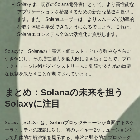
Solaxyは、既存のSolana開発者にとって、より高性能な
アプリケーションを構築するための新たな基盤を提供し
ます。また、Solanaユーザーは、よりスムーズで効率的
な取引体験を享受できるようになるでしょう。これは、
Solanaエコシステム全体の活性化に貢献します。
Solaxyは、Solanaの「高速・低コスト」という強みをさらに
引き伸ばし、その潜在能力を最大限に引き出すことで、ブロ
ックチェーン技術がメインストリームに到達するための重要
な役割を果たすことが期待されています。
まとめ：Solanaの未来を担う
Solaxyに注目
Solaxy（SOLX）は、Solanaブロックチェーンが直面するスケ
ーラビリティの課題に対し、初のレイヤー2ソリューションと
して具体的な解決策を提示する、非常に野心的なプロジェク