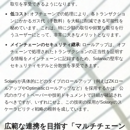
取引を享受できるようになります。
低コスト
: オフチェーンでの処理により、各トランザクショ
ンにかかるガス代（手数料）を大幅に削減できる可能性を
秘めています。これは、特に少額の取引や頻繁な取引を行
うユーザーにとって、非常に大きなメリットとなります。
メインチェーンのセキュリティ継承
: ロールアップは、オフ
チェーンで処理されたトランザクションの正当性を証明す
る情報をメインチェーンに記録するため、Solanaの堅牢な
セキュリティモデルと分散性を享受できます。
Solaxyが具体的にどのタイプのロールアップ（例えばZKロー
ルアップやOptimisticロールアップなど）を採用するかは、公
式のホワイトペーパーや技術ドキュメントで詳細が確認され
るべきですが、いずれにせよ、この技術の採用がSolaxyのス
ケーラビリティ戦略の根幹を成しています。
広範な連携を目指す「マルチチェーン