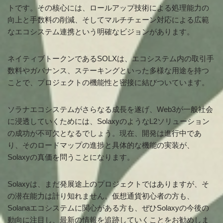
トです。その核心には、ロールアップ技術による処理能力の
向上と手数料の削減、そしてマルチチェーン対応による広範
なエコシステム連携という明確なビジョンがあります。
ネイティブトークンであるSOLXは、エコシステム内の取引手
数料やガバナンス、ステーキングといった多様な用途を持つ
ことで、プロジェクトの機能性と密接に結びついています。
ソラナエコシステムがさらなる成長を遂げ、Web3が一般社会
に浸透していくためには、SolaxyのようなL2ソリューション
の成功が不可欠となるでしょう。現在、開発は進行中であ
り、そのロードマップの進捗と具体的な機能の実装が、
Solaxyの真価を問うことになります。
Solaxyは、まだ発展途上のプロジェクトではありますが、そ
の潜在能力は計り知れません。仮想通貨初心者の方も、
Solanaエコシステムに関心がある方も、ぜひSolaxyの今後の
動向に注目し、最新の情報を追跡していくことをお勧めしま