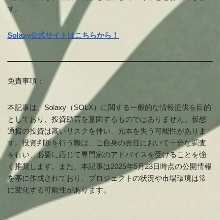
す。
Solaxy公式サイトはこちらから！
免責事項：
本記事は、Solaxy（SOLX）に関する一般的な情報提供を目的
としており、投資助言を意図するものではありません。仮想
通貨の投資は高いリスクを伴い、元本を失う可能性がありま
す。投資判断を行う際は、ご自身の責任において十分な調査
を行い、必要に応じて専門家のアドバイスを受けることを強
く推奨します。また、本記事は2025年5月23日時点の公開情報
を基に作成されており、プロジェクトの状況や市場環境は常
に変化する可能性があります。