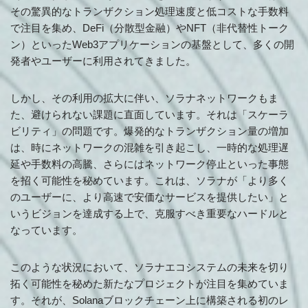
その驚異的なトランザクション処理速度と低コストな手数料
で注目を集め、DeFi（分散型金融）やNFT（非代替性トーク
ン）といったWeb3アプリケーションの基盤として、多くの開
発者やユーザーに利用されてきました。
しかし、その利用の拡大に伴い、ソラナネットワークもま
た、避けられない課題に直面しています。それは「スケーラ
ビリティ」の問題です。爆発的なトランザクション量の増加
は、時にネットワークの混雑を引き起こし、一時的な処理遅
延や手数料の高騰、さらにはネットワーク停止といった事態
を招く可能性を秘めています。これは、ソラナが「より多く
のユーザーに、より高速で安価なサービスを提供したい」と
いうビジョンを達成する上で、克服すべき重要なハードルと
なっています。
このような状況において、ソラナエコシステムの未来を切り
拓く可能性を秘めた新たなプロジェクトが注目を集めていま
す。それが、Solanaブロックチェーン上に構築される初のレ