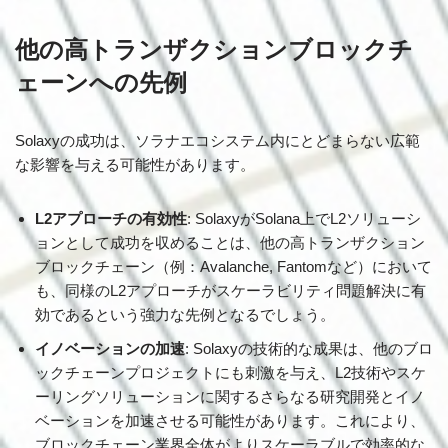
他の高トランザクションブロックチ
ェーンへの先例
Solaxyの成功は、ソラナエコシステム内にとどまらない広範
な影響を与える可能性があります。
L2アプローチの有効性
: SolaxyがSolana上でL2ソリューシ
ョンとして成功を収めることは、他の高トランザクション
ブロックチェーン（例：Avalanche, Fantomなど）において
も、同様のL2アプローチがスケーラビリティ問題解決に有
効であるという強力な先例となるでしょう。
イノベーションの加速
: Solaxyの技術的な成果は、他のブロ
ックチェーンプロジェクトにも刺激を与え、L2技術やスケ
ーリングソリューションに関するさらなる研究開発とイノ
ベーションを加速させる可能性があります。これにより、
ブロックチェーン業界全体がよりスケーラブルで効率的な