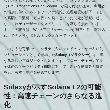
なシステムと比較して、処理できるトランザクション量
（TPS: Transactions Per Second）が限られています。利用者
の増加に伴い、ネットワークの混雑、処理速度の低下、そし
て高額な手数料（ガス代）の発生といった問題が頻繁に起こ
り、これがユーザーエクスペリエンスを著しく損ねていま
す。この状況は、Web3アプリケーションが日常生活に溶け込
む上での大きなボトルネックとなっています。
このような背景の中、ソラナ（Solana）初のレイヤー2（L2）
ソリューションとして登場した
Solaxy（ソラクシー）
は、単
なる新しいプロジェクトに留まらず、ブロックチェーン業界
全体のスケーラビリティ問題に対して、新たな解決策と影響
をもたらす可能性を秘めています。
Solaxyが示すSolana L2の可能
性：高速チェーンのさらなる進
化