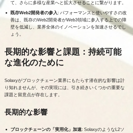
て、さらに多様な産業へと拡大させることに繋がります。
既存Web2開発者の参入
: パフォーマンスと使いやすさの改
善は、既存のWeb2開発者がWeb3領域に参入する上での障
壁を低減し、業界全体のイノベーションを加速させるでし
ょう。
長期的な影響と課題：持続可能
な進化のために
Solaxyがブロックチェーン業界にもたらす潜在的な影響は計
り知れませんが、その実現には、引き続きいくつかの重要な
課題と留意点が存在します。
長期的な影響
ブロックチェーンの「実用化」加速
: SolaxyのようなL2ソ