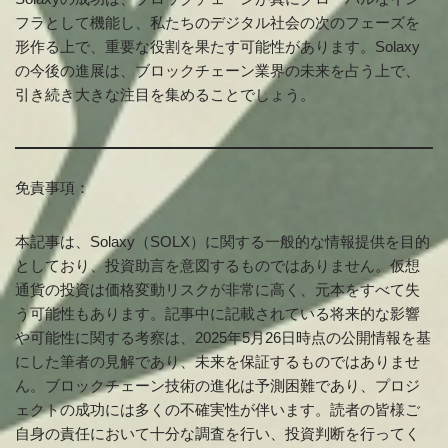
フラとして機能し、私たちのデジタル社会の次のフェーズを
形作る上で、重要な役割を果たす可能性があります。Solaxy
の今後の進展は、ブロックチェーン業界の未来を占う上で、
引き続き大きな注目を集めることでしょう。
免責事項：
本記事は、Solaxy（SOLX）に関する一般的な情報提供を目的
としており、投資助言を意図するものではありません。仮想
通貨の投資は価格変動リスクが非常に高く、元本をすべて失
う可能性もあります。記事中に記載されている将来的な影響
や可能性に関する考察は、2025年5月26日時点の公開情報を基
にした筆者の見解であり、未来を保証するものではありませ
ん。ブロックチェーン技術の進化は予測困難であり、プロジ
ェクトの成功には多くの不確実性が伴います。読者の皆様ご
自身の責任において十分な調査を行い、投資判断を行ってく