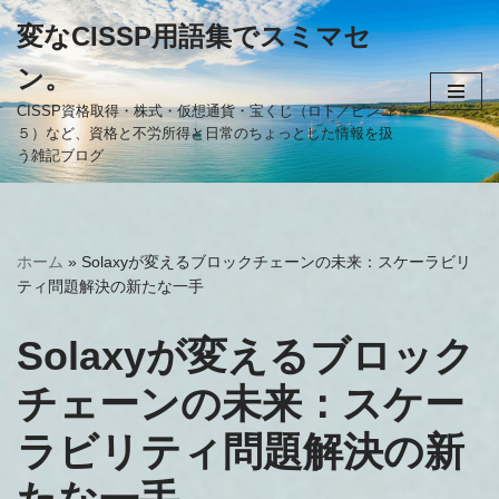
変なCISSP用語集でスミマセ
コ
ン。
ン
テ
CISSP資格取得・株式・仮想通貨・宝くじ（ロト／ビンゴ
５）など、資格と不労所得と日常のちょっとした情報を扱
ン
う雑記ブログ
ツ
へ
ス
キ
ホーム
»
Solaxyが変えるブロックチェーンの未来：スケーラビリ
ッ
ティ問題解決の新たな一手
プ
Solaxyが変えるブロック
チェーンの未来：スケー
ラビリティ問題解決の新