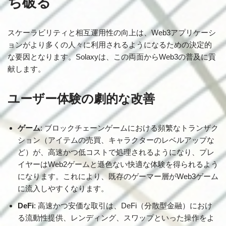
ち破る
スケーラビリティと相互運用性の向上は、Web3アプリケーシ
ョンがより多くの人々に利用されるようになるための決定的
な要因となります。Solaxyは、この両面からWeb3の普及に貢
献します。
ユーザー体験の劇的な改善
ゲーム
: ブロックチェーンゲームにおける頻繁なトランザク
ション（アイテムの売買、キャラクターのレベルアップな
ど）が、高速かつ低コストで処理されるようになり、プレ
イヤーはWeb2ゲームと遜色ない快適な体験を得られるよう
になります。これにより、既存のゲーマー層がWeb3ゲーム
に流入しやすくなります。
DeFi
: 高速かつ安価な取引は、DeFi（分散型金融）におけ
る流動性提供、レンディング、スワップといった操作をよ