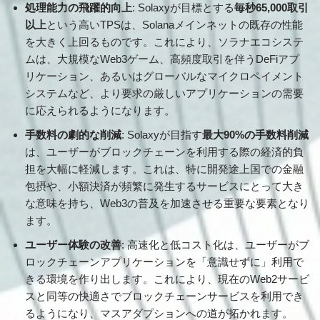
処理能力の飛躍的向上
: Solaxyが目標とする
毎秒65,000取引
以上
という高いTPSは、Solanaメインネットの既存の性能
を大きく上回るものです。これにより、ソラナエコシステ
ムは、大規模なWeb3ゲーム、高頻度取引を伴うDeFiアプ
リケーション、あるいはグローバルなマイクロペイメント
システムなど、より要求の厳しいアプリケーションの需要
に応えられるようになります。
手数料の劇的な削減
: Solaxyが目指す
最大90%の手数料削減
は、ユーザーがブロックチェーンを利用する際の経済的負
担を大幅に軽減します。これは、特に開発途上国での金融
包摂や、小額決済が頻繁に発生するサービスにとって大き
な意味を持ち、Web3の普及を加速させる重要な要素となり
ます。
ユーザー体験の改善
: 高速化と低コスト化は、ユーザーがブ
ロックチェーンアプリケーションを「意識せずに」利用で
きる環境を作り出します。これにより、現在のWeb2サービ
スと同等の快適さでブロックチェーンサービスを利用でき
るようになり、マスアダプションへの道が拓かれます。