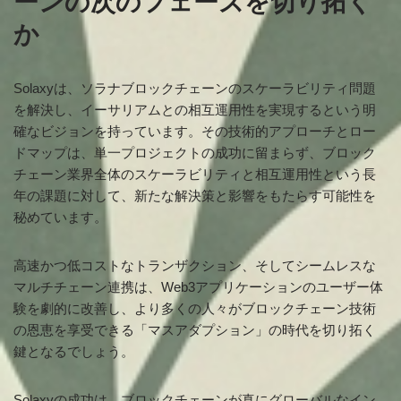
ーンの次のフェーズを切り拓く
か
Solaxyは、ソラナブロックチェーンのスケーラビリティ問題
を解決し、イーサリアムとの相互運用性を実現するという明
確なビジョンを持っています。その技術的アプローチとロー
ドマップは、単一プロジェクトの成功に留まらず、ブロック
チェーン業界全体のスケーラビリティと相互運用性という長
年の課題に対して、新たな解決策と影響をもたらす可能性を
秘めています。
高速かつ低コストなトランザクション、そしてシームレスな
マルチチェーン連携は、Web3アプリケーションのユーザー体
験を劇的に改善し、より多くの人々がブロックチェーン技術
の恩恵を享受できる「マスアダプション」の時代を切り拓く
鍵となるでしょう。
Solaxyの成功は、ブロックチェーンが真にグローバルなイン