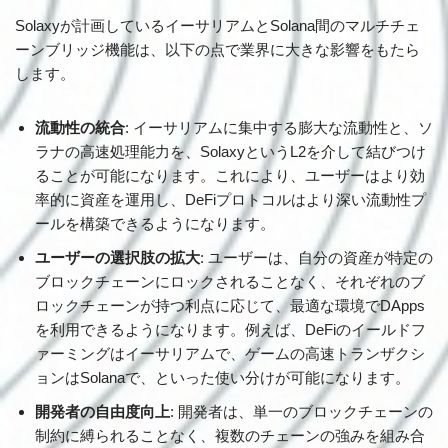
Solaxyが計画しているイーサリアムとSolana間のマルチチェ
ーンブリッジ機能は、以下の点で業界に大きな影響をもたら
します。
流動性の統合
: イーサリアムに集中する膨大な流動性と、ソ
ラナの高速処理能力を、SolaxyというL2を介して結びつけ
ることが可能になります。これにより、ユーザーはより効
率的に資産を運用し、DeFiプロトコルはより深い流動性プ
ールを構築できるようになります。
ユーザーの選択肢の拡大
: ユーザーは、自分の資産が特定の
ブロックチェーンにロックされることなく、それぞれのブ
ロックチェーンが持つ利点に応じて、最適な環境でDApps
を利用できるようになります。例えば、DeFiのイールドフ
ァーミングはイーサリアムで、ゲームの高速トランザクシ
ョンはSolanaで、といった使い分けが可能になります。
開発者の自由度向上
: 開発者は、単一のブロックチェーンの
制約に縛られることなく、複数のチェーンの強みを組み合