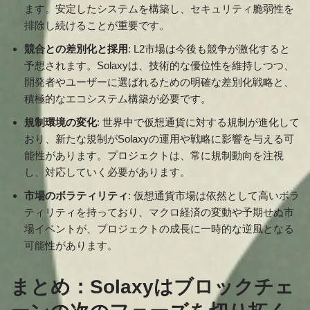
ます。安定したシステムを構築し、セキュリティ脆弱性を
排除し続けることが重要です。
競合との差別化と採用
: L2市場は今後も競争が激化すると
予想されます。Solaxyは、技術的な優位性を維持しつつ、
開発者やユーザーに選ばれるための明確な差別化戦略と、
積極的なエコシステム構築が必要です。
規制環境の変化
: 世界中で仮想通貨に対する規制が進化して
おり、新たな規制がSolaxyの運用や戦略に影響を与える可
能性があります。プロジェクトは、常に規制動向を注視
し、対応していく必要があります。
市場のボラティリティ
: 仮想通貨市場は依然として高いボラ
ティリティを持っており、マクロ経済の変動や予期せぬ市
場イベントが、プロジェクトの成長に一時的な逆風となる
可能性があります。
まとめ：Solaxyはブロックチェ