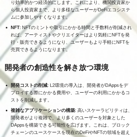
り効率的かつ経済的にします。これにより、機関投資家か
ら個人投資家まで、より多様なユーザーがDeFiエコシステ
ムに参加しやすくなります。
NFT
: NFTのミントや取引にかかる時間と手数料が削減され
れば、アーティストやクリエイターはより気軽にNFTを発
行・販売できるようになり、ユーザーもより手軽にNFTを
売買できるようになります。
開発者の創造性を解き放つ環境
開発コストの削減
: L2環境の導入は、開発者がDAppsをデ
プロイする際にかかる費用や、ユーザーの利用にかかるコ
ストを削減します。
複雑なアプリケーションの構築
: 高いスケーラビリティは、
開発者がより複雑で、より多くのユーザーを対象とした
DAppsを構築できる可能性を広げます。これは、ブロック
チェーンのユースケースを現在のDeFiやNFTの領域を超え