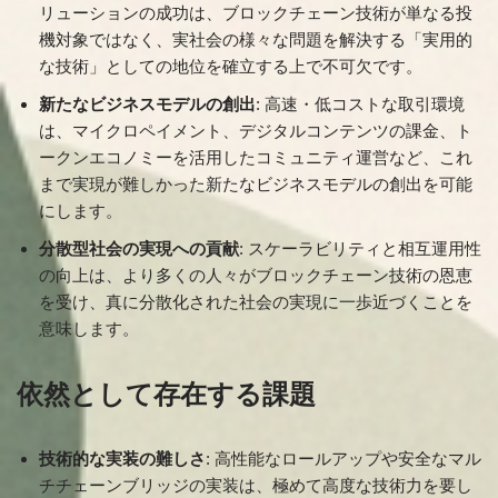
リューションの成功は、ブロックチェーン技術が単なる投
機対象ではなく、実社会の様々な問題を解決する「実用的
な技術」としての地位を確立する上で不可欠です。
新たなビジネスモデルの創出
: 高速・低コストな取引環境
は、マイクロペイメント、デジタルコンテンツの課金、ト
ークンエコノミーを活用したコミュニティ運営など、これ
まで実現が難しかった新たなビジネスモデルの創出を可能
にします。
分散型社会の実現への貢献
: スケーラビリティと相互運用性
の向上は、より多くの人々がブロックチェーン技術の恩恵
を受け、真に分散化された社会の実現に一歩近づくことを
意味します。
依然として存在する課題
技術的な実装の難しさ
: 高性能なロールアップや安全なマル
チチェーンブリッジの実装は、極めて高度な技術力を要し