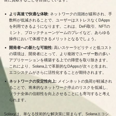
より高速で快適な体験
: ネットワークの混雑が緩和され、手
数料が低減されることで、ユーザーはストレスなくDApps
を利用できるようになります。これは、DeFi取引、NFTの
ミント、ブロックチェーンゲームのプレイなど、あらゆる
操作において体感できるメリットとなるでしょう。
開発者への新たな可能性
: 高いスケーラビリティと低コスト
の環境は、開発者にとって、より複雑でユーザー数の多い
アプリケーションを構築する上での障壁を取り除きます。
これにより、Solana上で革新的なDAppsが次々と生まれ、
エコシステムがさらに活性化することが期待されます。
ネットワークの安定性向上
: メインネットの負荷が軽減され
ることで、将来的なネットワーク停止のリスクを低減し、
ソラナ全体の信頼性を向上させることにも寄与すると考え
られます。
Solaxyは、単なる技術的な解決策に留まらず、Solanaエコシ