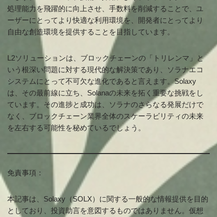
処理能力を飛躍的に向上させ、手数料を削減することで、ユ
ーザーにとってより快適な利用環境を、開発者にとってより
自由な創造環境を提供することを目指しています。
L2ソリューションは、ブロックチェーンの「トリレンマ」と
いう根深い問題に対する現代的な解決策であり、ソラナエコ
システムにとって不可欠な進化であると言えます。Solaxy
は、その最前線に立ち、Solanaの未来を拓く重要な挑戦をし
ています。その進捗と成功は、ソラナのさらなる発展だけで
なく、ブロックチェーン業界全体のスケーラビリティの未来
を左右する可能性を秘めているでしょう。
免責事項：
本記事は、Solaxy（SOLX）に関する一般的な情報提供を目的
としており、投資助言を意図するものではありません。仮想