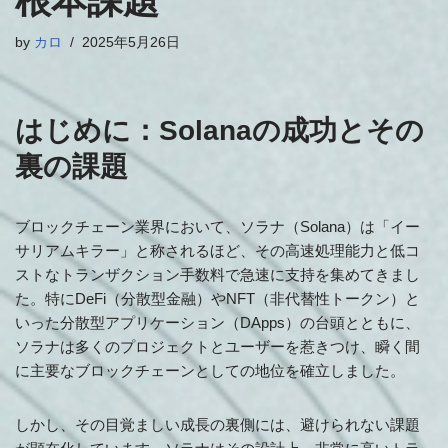
根本課題
by
カロ
2025年5月26日
はじめに：Solanaの成功とその
裏の課題
ブロックチェーン業界において、ソラナ（Solana）は「イー
サリアムキラー」と称されるほど、その高速処理能力と低コ
ストなトランザクション手数料で急速に支持を集めてきまし
た。特にDeFi（分散型金融）やNFT（非代替性トークン）と
いった分散型アプリケーション（DApps）の台頭とともに、
ソラナは多くのプロジェクトとユーザーを惹きつけ、瞬く間
に主要なブロックチェーンとしての地位を確立しました。
しかし、その目覚ましい成長の裏側には、避けられない課題