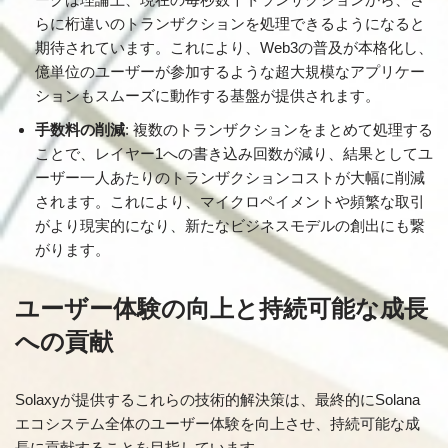
らに桁違いのトランザクションを処理できるようになると
期待されています。これにより、Web3の普及が本格化し、
億単位のユーザーが参加するような超大規模なアプリケー
ションもスムーズに動作する基盤が提供されます。
手数料の削減
: 複数のトランザクションをまとめて処理する
ことで、レイヤー1への書き込み回数が減り、結果としてユ
ーザー一人あたりのトランザクションコストが大幅に削減
されます。これにより、マイクロペイメントや頻繁な取引
がより現実的になり、新たなビジネスモデルの創出にも繋
がります。
ユーザー体験の向上と持続可能な成長
への貢献
Solaxyが提供するこれらの技術的解決策は、最終的にSolana
エコシステム全体のユーザー体験を向上させ、持続可能な成
長に貢献することを目指しています。