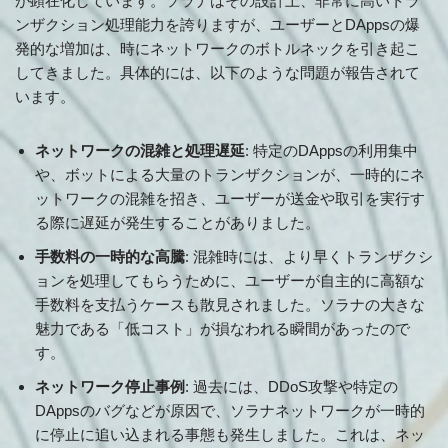
が顕在化しています。ソラナはその設計上、非常に高いトラ
ンザクション処理能力を誇りますが、ユーザーとDAppsの爆
発的な増加は、時にネットワークのボトルネックを引き起こ
してきました。具体的には、以下のような問題が報告されて
います。
ネットワークの混雑と処理遅延
: 特定のDAppsの利用集中
や、ボットによる大量のトランザクションが、一時的にネ
ットワークの混雑を招き、ユーザーが送金や取引を実行す
る際に遅延が発生することがありました。
手数料の一時的な高騰
: 混雑時には、より早くトランザクシ
ョンを処理してもらうために、ユーザーが自主的に高額な
手数料を支払うケースも散見されました。ソラナの大きな
魅力である「低コスト」が損なわれる瞬間があったので
す。
ネットワーク停止事例
: 過去には、DDoS攻撃や特定の
DAppsのバグなどが原因で、ソラナネットワークが一時的
に停止に追い込まれる事態も発生しました。これは、ネッ