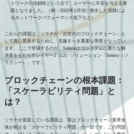
トワークの信頼性という点で、ユーザーに不安を与える要
因となりました。（例：2022年1月頃に発生した混雑によ
るネットワークパフォーマンス低下など）
これらの課題は、ソラナが「次世代のブロックチェーン」と
して真に普及するために、克服すべき重要な障壁となってい
ます。ここで登場するのが、Solanaエコシステムに新たな解
決策をもたらすレイヤー2（L2）ソリューション「Solaxy（ソ
ラクシー）」です。
ブロックチェーンの根本課題：
「スケーラビリティ問題」と
は？
ソラナが直面している課題は、実はブロックチェーン業界全
体が抱える「スケーラビリティ問題」の一部です。この問題