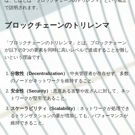
は、しばしば「ブロックチェーンのトリレンマ」という概念
で説明されます。
ブロックチェーンのトリレンマ
「ブロックチェーンのトリレンマ」とは、ブロックチェーン
が以下の3つの要素を同時に高いレベルで達成することが難し
いという理論です。
分散性（Decentralization）
: 中央管理者が存在せず、多数
のノードがネットワークを維持すること。
安全性（Security）
: 悪意ある攻撃や改ざんに対して、ネッ
トワークが堅牢であること。
スケーラビリティ（Scalability）
: ネットワークが処理でき
るトランザクションの量が増加しても、パフォーマンスが
維持できること。