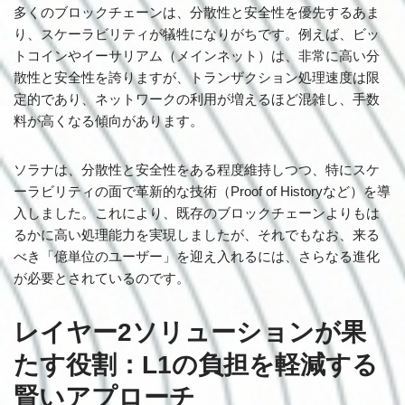
多くのブロックチェーンは、分散性と安全性を優先するあま
り、スケーラビリティが犠牲になりがちです。例えば、ビッ
トコインやイーサリアム（メインネット）は、非常に高い分
散性と安全性を誇りますが、トランザクション処理速度は限
定的であり、ネットワークの利用が増えるほど混雑し、手数
料が高くなる傾向があります。
ソラナは、分散性と安全性をある程度維持しつつ、特にスケ
ーラビリティの面で革新的な技術（Proof of Historyなど）を導
入しました。これにより、既存のブロックチェーンよりもは
るかに高い処理能力を実現しましたが、それでもなお、来る
べき「億単位のユーザー」を迎え入れるには、さらなる進化
が必要とされているのです。
レイヤー2ソリューションが果
たす役割：L1の負担を軽減する
賢いアプローチ