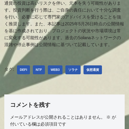
通貨の投資は高いリスクを伴い、元本を失う可能性がありま
す。投資判断を行う際は、ご自身の責任において十分な調査
を行い、必要に応じて専門家のアドバイスを受けることを強
く推奨します。また、本記事は2025年5月26日時点の公開情報
を基に作成されており、プロジェクトの状況や市場環境は常
に変化する可能性があります。過去のSolanaネットワークの
混雑や停止事例は公開情報に基づいて記載しています。
タグ:
DEFI
NTF
WEB3
ソラナ
仮想通貨
コメントを残す
メールアドレスが公開されることはありません。
※
が
付いている欄は必須項目です