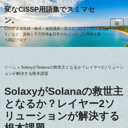
変なCISSP用語集でスミマセ
コ
ン。
ン
テ
CISSP資格取得・株式・仮想通貨・宝くじ（ロト／ビンゴ
５）など、資格と不労所得と日常のちょっとした情報を扱
ン
う雑記ブログ
ツ
へ
ス
キ
ホーム
»
SolaxyがSolanaの救世主となるか？レイヤー2ソリューシ
ッ
ョンが解決する根本課題
プ
SolaxyがSolanaの救世主
となるか？レイヤー2ソ
リューションが解決する