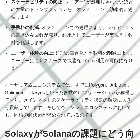
スケーラビリティの向上
: レイアー1が処理しきれないほど
の大量のトランザクションを、オフチェーンで効率的に処
理します。
手数料の削減
: オフチェーンでの処理により、レイヤー1へ
の書き込み回数が減り、結果としてユーザーが支払う手数
料を低減します。
ユーザー体験の向上
: 処理の高速化と手数料の削減により、
ユーザーはよりスムーズで快適なDApps利用が可能になり
ます。
イーサリアムエコシステムでは、すでにPolygon、Arbitrum、
Optimism、zkSyncといった多数のL2ソリューションが稼働し
ており、メインネットのスケーラビリティ課題の解決に大き
く貢献しています。そして今、ソラナエコシステムにおいて
も、同様の解決策が求められているのです。
SolaxyがSolanaの課題にどう向