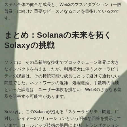
ステム全体の健全な成長と、Web3のマスアダプション（一般
普及）に向けた重要なピースとなることを目指しているので
す。
まとめ：Solanaの未来を拓く
Solaxyの挑戦
ソラナは、その革新的な技術でブロックチェーン業界に大き
なインパクトを与えましたが、利用拡大に伴うスケーラビリ
ティの課題は、その持続可能な成長にとって避けて通れない
問題でした。ネットワークの混雑、処理遅延、手数料の高騰
といった課題は、ユーザー体験を損ない、Web3のさらなる普
及を阻害する可能性があります。
Solaxyは、このSolanaが抱える「スケーラビリティ問題」に
対し、レイヤー2ソリューションという明確な回答を提示して
います。ロールアップ技術の採用により、トランザクション