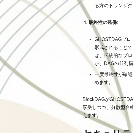
る方のトランザク
最終性の確保
:
GHOSTDAG
形成されることで
は、伝統的なブロ
が、DAGの並列
一度最終性が確認
めます。
BlockDAGがGHO
享受しつつ、分散型台
えます。