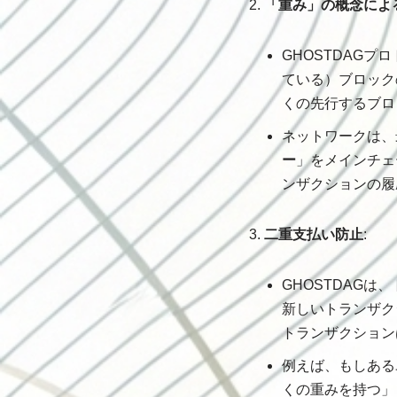
「重み」の概念によ
GHOSTDAG
ている）ブロック
くの先行するブロ
ネットワークは、
ー
」をメインチェ
ンザクションの履
二重支払い防止
:
GHOSTDAG
新しいトランザク
トランザクション
例えば、もしある
くの重みを持つ」