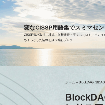
コ
ン
テ
変なCISSP用語集でスミマセン
ン
CISSP資格取得・株式・仮想通貨・宝くじ（ロト／ビン
ツ
ちょっとした情報を扱う雑記ブログ
へ
ス
キ
ッ
プ
ホーム
»
BlockDAG 
Block