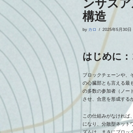
ンサスア
構造
by
カロ
2025年5月30日
はじめに：
ブロックチェーンや、
の心臓部とも言える最
の多数の参加者（ノー
させ、合意を形成する
この仕組みがなければ
になり、分散型ネット
ズムは、まさにブロッ