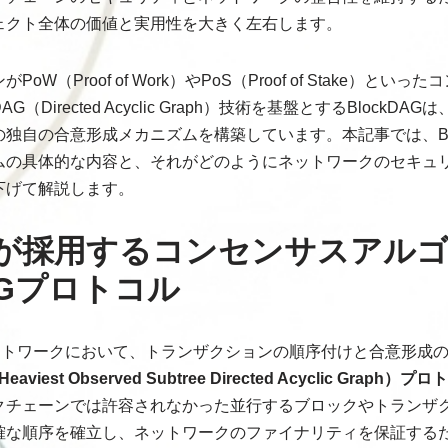
ェクト全体の価値と実用性を大きく左右します。
W（Proof of Work）やPoS（Proof of Stake）と
Directed Acyclic Graph）技術を基盤とするBlockD
独自の合意形成メカニズムを構築しています。本記事では、Blo
ムの具体的な内容と、それがどのようにネットワークのセキュ
下げて解説します。
DAGが採用するコンセンサスアル
AGプロトコル
型ネットワークにおいて、トランザクションの順序付けと合意形成
aviest Observed Subtree Directed Acyclic Graph）プ
クチェーンでは許容されなかった並行するブロックやトランザ
確な順序を確立し、ネットワークのファイナリティを保証する