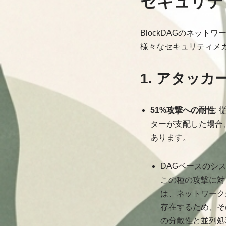
セキュリテ
BlockDAGのネッ
様々なセキュリティメ
1. アタッ
51%攻撃への耐性
:
ターが支配した場合
あります。
DAGベースのシ
この種の攻撃に対
は、ネットワーク
存在するため、そ
の分散性と並列処