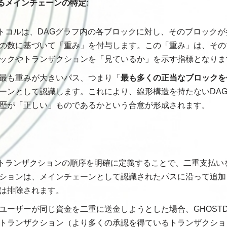
るメインチェーンの特定
:
プロトコルは、DAGグラフ内の各ブロックに対し、そのブロック
の数に基づいて「重み」を付与します。この「重み」は、その
ックやトランザクションを「見ているか」を示す指標となりま
最も重みが大きいパス、つまり「
最も多くの正当なブロックを
ーンとして認識します。これにより、線形構造を持たないDA
歴が「正しい」ものであるかという合意が形成されます。
は、トランザクションの順序を明確に定義することで、二重支払
ションは、メインチェーンとして認識されたパスに沿って追加
は排除されます。
ユーザーが同じ資金を二重に送金しようとした場合、GHOST
トランザクション（より多くの承認を得ているトランザクショ