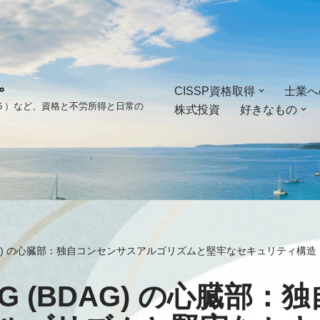
。
CISSP資格取得
士業へ
ゴ５）など、資格と不労所得と日常の
株式投資
好きなもの
(BDAG) の心臓部：独自コンセンサスアルゴリズムと堅牢なセキュリティ構造
DAG (BDAG) の心臓部