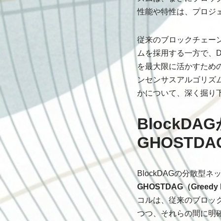
性能や特性は、プロジ
従来のブロックチェーンがPo
ムを採用する一方で、DAG（
を最大限に活かすための
ンセンサスアルゴリズ
かについて、深く掘り
Block
GHOSTD
BlockDAGの分散
GHOSTDAG（Greedy He
コルは、従来のブロッ
つつ、それらの間に明