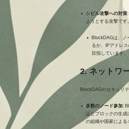
シビル攻撃への対策
ようとする攻撃です
BlockDAG
るか、IPアドレ
目指しています。
2. ネット
BlockDAGのセキ
多数のノード参加
:
証とブロックの生成
の組織や国家による