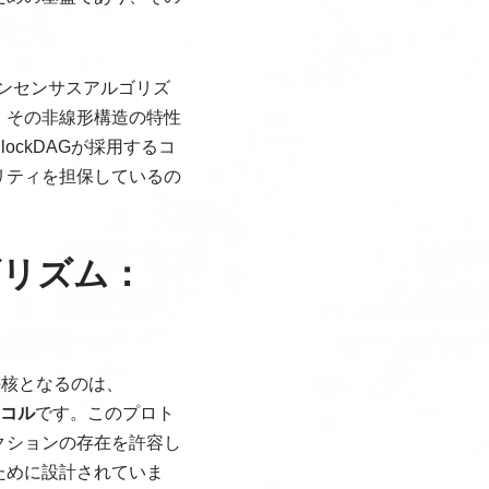
いったコンセンサスアルゴリズ
AGは、その非線形構造の特性
ckDAGが採用するコ
リティを担保しているの
ゴリズム：
の核となるのは、
ロトコル
です。このプロト
クションの存在を許容し
ために設計されていま