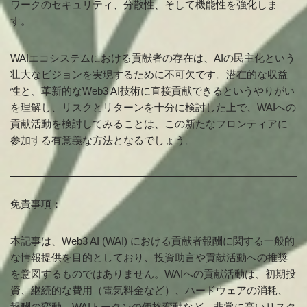
ワークのセキュリティ、分散性、そして機能性を強化しま
す。
WAIエコシステムにおける貢献者の存在は、AIの民主化という
壮大なビジョンを実現するために不可欠です。潜在的な収益
性と、革新的なWeb3 AI技術に直接貢献できるというやりがい
を理解し、リスクとリターンを十分に検討した上で、WAIへの
貢献活動を検討してみることは、この新たなフロンティアに
参加する有意義な方法となるでしょう。
免責事項：
本記事は、Web3 AI (WAI) における貢献者報酬に関する一般的
な情報提供を目的としており、投資助言や貢献活動への推奨
を意図するものではありません。WAIへの貢献活動は、初期投
資、継続的な費用（電気料金など）、ハードウェアの消耗、
報酬の変動、WAIトークンの価格変動など、非常に高いリスク