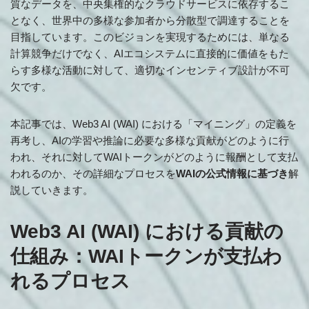
質なデータを、中央集権的なクラウドサービスに依存するこ
となく、世界中の多様な参加者から分散型で調達することを
目指しています。このビジョンを実現するためには、単なる
計算競争だけでなく、AIエコシステムに直接的に価値をもた
らす多様な活動に対して、適切なインセンティブ設計が不可
欠です。
本記事では、Web3 AI (WAI) における「マイニング」の定義を
再考し、AIの学習や推論に必要な多様な貢献がどのように行
われ、それに対してWAIトークンがどのように報酬として支払
われるのか、その詳細なプロセスを
WAIの公式情報に基づき
解
説していきます。
Web3 AI (WAI) における貢献の
仕組み：WAIトークンが支払わ
れるプロセス