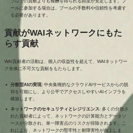
ソロでの貢献よりも報酬を得られる頻度が安定します。プ
ールに参加する場合は、プールの手数料や信頼性を考慮す
る必要があります。
貢献がWAIネットワークにもた
らす貢献
WAI貢献者の活動は、個人の収益性を超えて、WAIネットワー
ク全体に不可欠な貢献をもたらします。
分散型AIの実現
: 中央集権的なクラウドAIサービスからの脱
却を可能にし、より公平でアクセスしやすいAIインフラを
構築します。
ネットワークのセキュリティとレジリエンス
: 多くの分散さ
れた貢献者によって、ネットワークの計算能力とデータソ
ースが分散され、単一障害点のリスクが排除されます。こ
れにより、ネットワークの堅牢性と耐障害性が向上しま