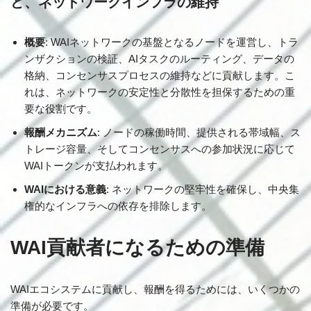
ど、ネットワークインフラの維持
概要
: WAIネットワークの基盤となるノードを運営し、トラ
ンザクションの検証、AIタスクのルーティング、データの
格納、コンセンサスプロセスの維持などに貢献します。こ
れは、ネットワークの安定性と分散性を担保するための重
要な役割です。
報酬メカニズム
: ノードの稼働時間、提供される帯域幅、ス
トレージ容量、そしてコンセンサスへの参加状況に応じて
WAIトークンが支払われます。
WAIにおける意義
: ネットワークの堅牢性を確保し、中央集
権的なインフラへの依存を排除します。
WAI貢献者になるための準備
WAIエコシステムに貢献し、報酬を得るためには、いくつかの
準備が必要です。