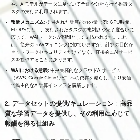
や、AIモデルがデータに基づいて予測や分析を行う推論タ
スクの実行に利用されます。
報酬メカニズム
: 提供された計算能力の量（例: GPU時間、
FLOPSなど）、実行されたタスクの複雑さや完了度合いに
応じて、WAIトークンが報酬として支払われます。これ
は、従来のPoWマイニングに似ていますが、計算の目的が
ネットワークセキュリティだけでなく、直接的にAIサービ
スを提供することにあります。
WAIにおける意義
: 中央集権的なクラウドAIサービス
（AWS, Google Cloudなど）への依存を減らし、より安価
で民主的なAI計算インフラを構築します。
2. データセットの提供/キュレーション：高品
質な学習データを提供し、その利用に応じて
報酬を得る仕組み