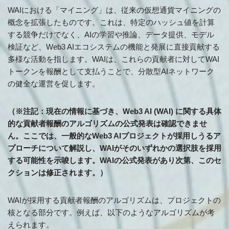
WAIにおける「マイニング」は、従来の仮想通貨マイニングの
概念を拡張したものです。これは、特定のハッシュ値を計算
する競争だけでなく、AIの学習や推論、データ提供、モデル
検証など、Web3 AIエコシステムの機能と発展に直接貢献する
多様な活動を指します。WAIは、これらの貢献者に対してWAI
トークンを報酬として支払うことで、分散型AIネットワーク
の健全な運営を促します。
（※注記：現在の情報に基づき、Web3 AI (WAI) に関する具体
的な貢献者報酬のアルゴリズムの公式発表は確認できませ
ん。ここでは、一般的なWeb3 AIプロジェクトが採用しうるア
プローチについて解説し、WAIがそのいずれかの選択肢を採用
する可能性を示唆します。WAIの公式発表があり次第、このセ
クションは修正されます。）
WAIが採用する貢献者報酬のアルゴリズムは、プロジェクトの
核となる部分です。例えば、以下のようなアルゴリズムが考
えられます。