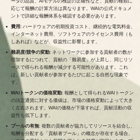
ータの品質、AIモデルの検証の正確性など、貢献の種類に
応じて報酬の計算方法は異なります。WAIの公式ドキュメ
ントで詳細な報酬体系を確認する必要があります。
費用
: ハードウェアの初期投資コスト、継続的な電気料金、
インターネット費用、ソフトウェアのライセンス費用（も
しあれば）などが、収益性に影響します。
難易度/競争の変動
: ネットワークに参加する貢献者の数が
増加するにつれて、貢献の「難易度」が上昇し、同じリソ
ースで得られる報酬が減少する可能性があります。これ
は、新しい貢献者が参加するたびに起こる自然な現象で
す。
WAIトークンの価格変動
: 報酬として得られるWAIトークン
の法定通貨に対する価値は、市場の価格変動によって大き
く左右されます。WAIの価格が下落すれば、貢献活動の収
益性も低下します。
プールの有無
: 複数の貢献者が協力してリソースを結合し、
報酬を分配する「貢献者プール」の概念が存在する場合、