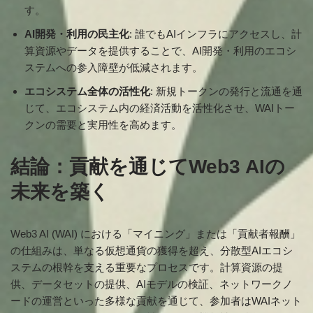
す。
AI開発・利用の民主化
: 誰でもAIインフラにアクセスし、計
算資源やデータを提供することで、AI開発・利用のエコシ
ステムへの参入障壁が低減されます。
エコシステム全体の活性化
: 新規トークンの発行と流通を通
じて、エコシステム内の経済活動を活性化させ、WAIトー
クンの需要と実用性を高めます。
結論：貢献を通じてWeb3 AIの
未来を築く
Web3 AI (WAI) における「マイニング」または「貢献者報酬」
の仕組みは、単なる仮想通貨の獲得を超え、分散型AIエコシ
ステムの根幹を支える重要なプロセスです。計算資源の提
供、データセットの提供、AIモデルの検証、ネットワークノ
ードの運営といった多様な貢献を通じて、参加者はWAIネット