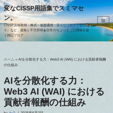
変なCISSP用語集でスミマセ
コ
ン。
ン
テ
CISSP資格取得・株式・仮想通貨・宝くじ（ロト／ビンゴ
５）など、資格と不労所得と日常のちょっとした情報を扱
ン
う雑記ブログ
ツ
へ
ス
キ
ホーム
»
AIを分散化する力：Web3 AI (WAI) における貢献者報酬
ッ
の仕組み
プ
AIを分散化する力：
Web3 AI (WAI) における
貢献者報酬の仕組み
by
カロ
2025年6月2日