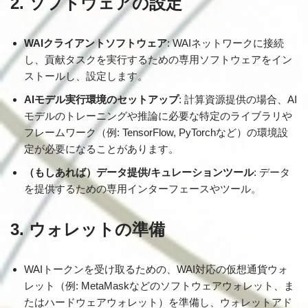
2. ソフトウェアの設定
WAIクライアントソフトウェア
: WAIネットワークに接続
し、貢献タスクを実行するための専用ソフトウェアをイン
ストールし、設定します。
AIモデル実行環境のセットアップ
: 計算資源提供の場合、AI
モデルのトレーニングや推論に必要な特定のライブラリや
フレームワーク（例: TensorFlow, PyTorchなど）の環境設
定が必要になることがあります。
（もしあれば）データ提供/キュレーションツール
: データ
を提供するための専用インターフェースやツール。
3. ウォレットの準備
WAIトークンを受け取るための、WAI対応の仮想通貨ウォ
レット（例: MetaMaskなどのソフトウェアウォレット、ま
たはハードウェアウォレット）を準備し、ウォレットアド