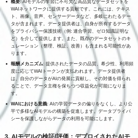
概要
: AIモデルの学習に不可欠な高品質なデータセットを
WAIネットワークに提供する貢献です。これには、テキス
ト、画像、音声、センサーデータなど、多岐にわたるデー
タが含まれます。データ提供者は、自身が所有するデータ
をプライバシー保護技術（例: 連合学習、ゼロ知識証明な
ど）を介して提供します。また、既存のデータセットのキ
ュレーション（整理、検証、改善）も含まれる可能性があ
ります。
報酬メカニズム
: 提供されたデータの品質、希少性、利用頻
度に応じてWAIトークンが支払われます。データ提供者
は、自分のデータがAIの発展に貢献し、その対価を得られ
ることで、データ主権を保ちつつ収益化が可能になりま
す。
WAIにおける意義
: AIの学習データの偏りをなくし、より公
平で多様なAIモデルの構築を促進します。データプライバ
シーを保護しながらデータの利用を可能にします。
3. AIモデルの検証/評価：デプロイされたAIモ