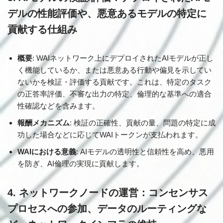
デルの性能評価や、悪意あるモデルの特定に
貢献する仕組み
概要
: WAIネットワーク上にデプロイされたAIモデルが正し
く機能しているか、または悪意ある行動や偏見を示してい
ないかを検証・評価する貢献です。これは、特定のタスク
の正答率評価、不審な出力の特定、倫理的な基準への適合
性確認などを含みます。
報酬メカニズム
: 検証の正確性、貢献の量、問題の特定に成
功した場合などに応じてWAIトークンが支払われます。
WAIにおける意義
: AIモデルの透明性と信頼性を高め、悪用
を防ぎ、AI倫理の実現に貢献します。
4. ネットワークノードの運営：コンセンサス
プロセスへの参加、データのルーティングな