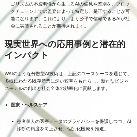
ゴリズムの不透明性から生じるAIの偏見や差別を、ブロッ
クチェーン上での監査によって特定し、是正することが可
能になります。これにより、より公平で信頼できるAIが社
会に実装されることが期待されます。
現実世界への応用事例と潜在的
インパクト
WAIのような分散型AI技術は、上記のユースケースを通じて、
多岐にわたる既存産業に深い変革をもたらし、新たなビジネ
スモデルの創出と社会全体の効率化に貢献します。
医療・ヘルスケア
:
患者個人の医療データのプライバシーを保護しつつ、AI
診断の精度を向上させ、個別化医療を推進。