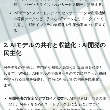
有し、パーソナライズされたサービス開発に貢献する。
IoTデータ
: スマートシティのセンサーデータや産業機械
の稼働データなど、膨大なIoTデータをリアルタイムで
共有し、都市インフラの最適化や生産効率向上に役立て
る。
2. AIモデルの共有と収益化：AI開発の
民主化
AIモデルの開発は、専門的な知識と高額な計算資源を必要と
します。WAIは、AIモデルの開発者がその労力に見合った報酬
を得られる環境を提供し、同時にAIモデルの利用を民主化し
ます。
AI開発者の安全なデプロイと収益化
: AI開発者は、自身の開
発したAIモデルをWAIネットワーク上に安全にデプロイ