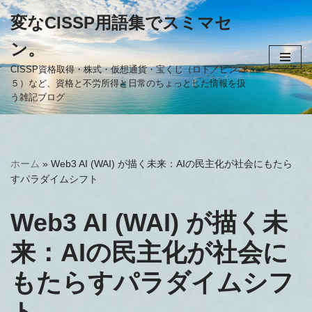
変なCISSP用語集でスミマセ
コ
ン。
ン
テ
CISSP資格取得・株式・仮想通貨・宝くじ（ロト／ビンゴ
５）など、資格と不労所得と日常のちょっとした情報を扱
ン
う雑記ブログ
ツ
へ
ス
キ
ホーム
»
Web3 AI (WAI) が描く未来：AIの民主化が社会にもたら
ッ
すパラダイムシフト
プ
Web3 AI (WAI) が描く未
来：AIの民主化が社会に
もたらすパラダイムシフ