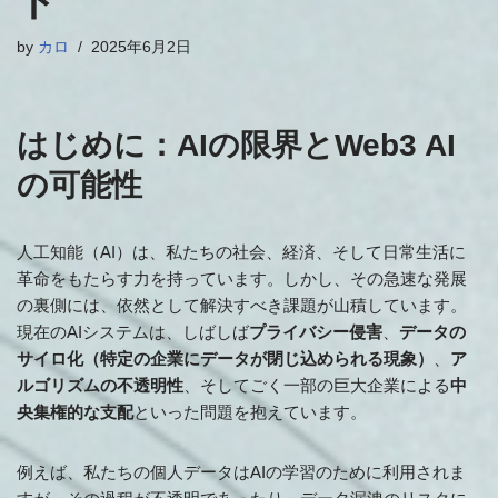
ト
by
カロ
2025年6月2日
はじめに：AIの限界とWeb3 AI
の可能性
人工知能（AI）は、私たちの社会、経済、そして日常生活に
革命をもたらす力を持っています。しかし、その急速な発展
の裏側には、依然として解決すべき課題が山積しています。
現在のAIシステムは、しばしば
プライバシー侵害
、
データの
サイロ化（特定の企業にデータが閉じ込められる現象）
、
ア
ルゴリズムの不透明性
、そしてごく一部の巨大企業による
中
央集権的な支配
といった問題を抱えています。
例えば、私たちの個人データはAIの学習のために利用されま