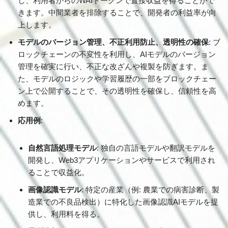
し、利用者からのWAIトークンで直接収益を得ることがで
きます。中間業者を排除することで、開発者の利益率が向
上します。
モデルのバージョン管理、不正利用防止、透明性の確保
: ブ
ロックチェーンの不変性を利用し、AIモデルのバージョン
管理を確実に行い、不正な改ざんや複製を防ぎます。ま
た、モデルのロジックや学習履歴の一部をブロックチェー
ン上で公開することで、その透明性を確保し、信頼性を高
めます。
応用例
:
自然言語処理モデル
: 独自の言語モデルや翻訳モデルを
開発し、Web3アプリケーションやサービスで利用され
ることで収益化。
画像認識モデル
: 特定の産業（例: 農業での病害診断、製
造業での不良品検出）に特化した画像認識AIモデルを提
供し、利用料を得る。