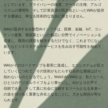
としています。プライバシーの保護、データの主権、アルゴ
リズムの透明性、そして計算資源の民主化といったWAIが提供
する価値は、単なる技術的な進歩に留まりません。
WAIが提供する分散型AIインフラは、医療、金融、IoT、コン
テンツ産業、製造業といった幅広い分野でイノベーションを
促進し、既存の課題を解決するだけでなく、これまでにない
新たなビジネスモデルやサービスを生み出す可能性を秘めて
います。
WAIがそのロードマップを着実に達成し、エコシステムが拡大
していくにつれて、その技術がもたらす社会的な価値は計り
知れないものとなるでしょう。Web3 AI (WAI) は、私たち一人
ひとりのデジタルライフをより豊かにし、AIがより公平で、
信頼できる、そして真に社会に貢献するツールとなる未来へ
の道を切り拓く重要な存在となることに、大きな期待が寄せ
られます。