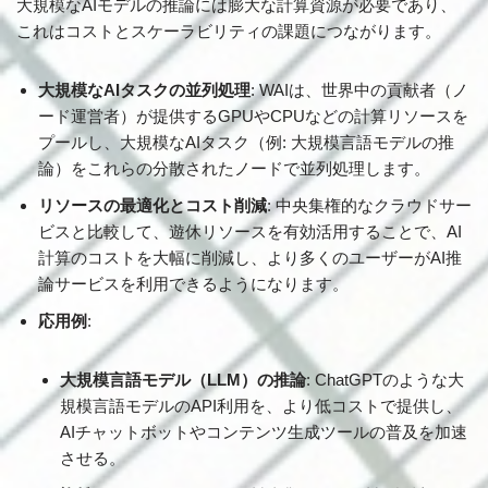
大規模なAIモデルの推論には膨大な計算資源が必要であり、
これはコストとスケーラビリティの課題につながります。
大規模なAIタスクの並列処理
: WAIは、世界中の貢献者（ノ
ード運営者）が提供するGPUやCPUなどの計算リソースを
プールし、大規模なAIタスク（例: 大規模言語モデルの推
論）をこれらの分散されたノードで並列処理します。
リソースの最適化とコスト削減
: 中央集権的なクラウドサー
ビスと比較して、遊休リソースを有効活用することで、AI
計算のコストを大幅に削減し、より多くのユーザーがAI推
論サービスを利用できるようになります。
応用例
:
大規模言語モデル（LLM）の推論
: ChatGPTのような大
規模言語モデルのAPI利用を、より低コストで提供し、
AIチャットボットやコンテンツ生成ツールの普及を加速
させる。