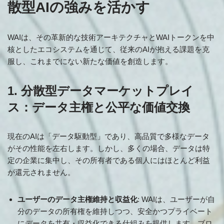
散型AIの強みを活かす
WAIは、その革新的な技術アーキテクチャとWAIトークンを中
核としたエコシステムを通じて、従来のAIが抱える課題を克
服し、これまでにない新たな価値を創造します。
1. 分散型データマーケットプレイ
ス：データ主権と公平な価値交換
現在のAIは「データ駆動型」であり、高品質で多様なデータ
がその性能を左右します。しかし、多くの場合、データは特
定の企業に集中し、その所有者である個人にはほとんど利益
が還元されません。
ユーザーのデータ主権維持と収益化
: WAIは、ユーザーが自
分のデータの所有権を維持しつつ、安全かつプライベート
にデータを共有・収益化できる仕組みを提供します。ブロ