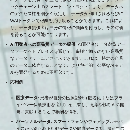
ックチェーン上のスマートコントラクトにより、データへ
のアクセス権を細かく設定し、データが利用されるたびに
WAIトークンで報酬を受け取ることができます。これによ
り、データ提供者は自分の情報に価値を付与し、その対価
を得ることが可能になります。
AI開発者への高品質データの提供
: AI開発者は、分散型デー
タマーケットプレイスを通じて、多様で偏りのない高品質
なデータセットにアクセスできます。これは、特定の企業
のデータに依存することなく、より包括的で公平なAIモデ
ルを開発するために不可欠です。
応用例
:
医療データ
: 患者が自身の医療記録（匿名化またはプラ
イバシー保護技術を適用）を共有し、創薬や診断AIの開
発に貢献することで報酬を得る。
パーソナルデータ
: スマートフォンやウェアラブルデバ
イスから得られる行動データや健康データを、匿名で共