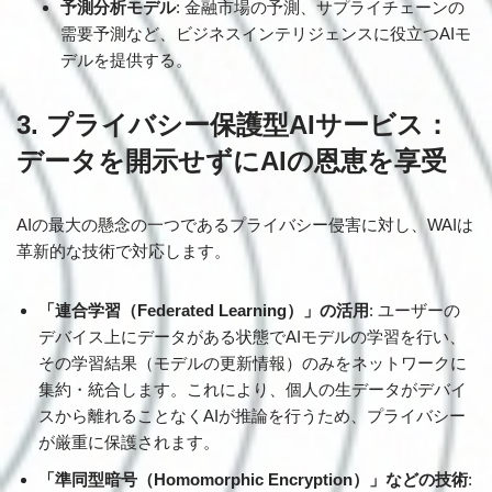
予測分析モデル
: 金融市場の予測、サプライチェーンの
需要予測など、ビジネスインテリジェンスに役立つAIモ
デルを提供する。
3. プライバシー保護型AIサービス：
データを開示せずにAIの恩恵を享受
AIの最大の懸念の一つであるプライバシー侵害に対し、WAIは
革新的な技術で対応します。
「連合学習（Federated Learning）」の活用
: ユーザーの
デバイス上にデータがある状態でAIモデルの学習を行い、
その学習結果（モデルの更新情報）のみをネットワークに
集約・統合します。これにより、個人の生データがデバイ
スから離れることなくAIが推論を行うため、プライバシー
が厳重に保護されます。
「準同型暗号（Homomorphic Encryption）」などの技術
: