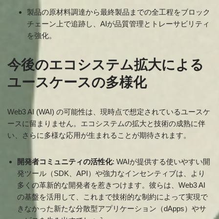
製品の原材料調達から最終製品までの全工程をブロック
チェーン上で追跡し、AIが品質管理とトレーサビリティ
を強化。
今後のエコシステム拡大による
ユースケースの多様化
Web3 AI (WAI) の可能性は、現時点で想定されているユースケ
ースに留まりません。エコシステムの拡大と技術の成熟に伴
い、さらに多様な応用が生まれることが期待されます。
開発者コミュニティの活性化
: WAIが提供する使いやすい開
発ツール（SDK、API）や強力なインセンティブは、より
多くの革新的な開発者を惹きつけます。彼らは、Web3 AI
の基盤を活用して、これまで技術的な制約によって実現で
きなかった新たな分散型アプリケーション（dApps）やサ