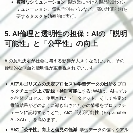
複雑なシミュレーション
: 製造業における製品設計のシ
ミュレーション、気象予測モデルなど、高い計算能力を
要するタスクを効率的に実行。
5. AI倫理と透明性の担保：AIの「説明
可能性」と「公平性」の向上
AIの意思決定が社会に与える影響が大きくなるにつれ、その
倫理的な側面と透明性が重要視されています。
AIアルゴリズムの決定プロセスや学習データの出所をブロ
ックチェーン上で記録・検証可能にする
: WAIは、AIモデル
の学習プロセス、使用されたデータセット、そして特定の
推論結果がどのように導き出されたかの情報をブロックチ
ェーンに記録することで、AIの「説明可能性（Explainable
AI: XAI）」を高めます。
AIの「公平性」向上と偏見の低減
: 学習データの偏りやアル