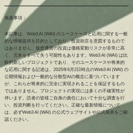
免責事項：
本記事は、Web3 AI (WAI) のユースケースと応用に関する一般
的な情報提供を目的としており、投資助言を意図するもので
はありません。仮想通貨の投資は価格変動リスクが非常に高
く、元本をすべて失う可能性もあります。Web3 AI (WAI) は比
較的新しいプロジェクトであり、そのユースケースや将来的
な応用に関する記述は、2025年6月2日時点のWeb3 AI (WAI) の
公開情報および一般的な分散型AIの概念に基づいています
が、これらが将来的に完全に実現されることを保証するもの
ではありません。プロジェクトの実現には多くの不確実性が
伴います。読者の皆様ご自身の責任において十分な調査を行
い、投資判断を行ってください。正確な最新情報について
は、必ずWeb3 AI (WAI) の公式ウェブサイトや公式発表をご確
認ください。