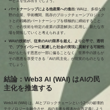
ービスを生み出すでしょう。
パートナーシップによる他産業への進出
: WAIは、多様な分
野の企業、学術機関、既存のブロックチェーンプロジェク
トとの戦略的パートナーシップを積極的に締結すること
で、その技術を特定の産業の課題解決に応用し、新たな市
場を開拓していくと考えられます。
WAIの技術が、従来のAIの限界を超え、より公平で、透明
で、プライバシーに配慮した社会の実現に貢献する可能性
:
AIがもたらす恩恵が一部に偏ることなく、世界中の誰もが
その恩恵を享受できる「AIの民主化」が現実のものとなる
でしょう。
結論：Web3 AI (WAI) はAIの民
主化を推進する
Web3 AI (WAI) は、AIとブロックチェーンという2つの破壊的
テクノロジーを融合させ、AIの未来を根本から再定義しよう