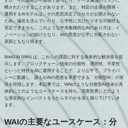
すが、その過程が不透明であったり、データ漏洩のリスクに
晒されたりすることがあります。また、特定の企業が開発・
運用するAIモデルは、その意思決定プロセスが公開されない
ため、偏見を含んでいたり、公平性に欠けたりする可能性も
否定できません。このような中央集権的なAIのあり方は、イ
ノベーションの妨げとなり、AIの恩恵が公平に分配されない
原因ともなり得ます。
Web3 AI (WAI) は、これらの課題に対する抜本的な解決策を提
示します。ブロックチェーン技術の分散性、透明性、不変性
といった特性をAIに適用することで、より公平で、プライバ
シーに配慮し、誰もがAIの恩恵を享受できる「分散型AI」の実
現を目指します。本記事では、WAIのような分散型AI技術が具
体的にどのようなユースケースを持ち、現実世界にどのよう
な潜在的なインパクトをもたらすのかを深く掘り下げていき
ます。
WAIの主要なユースケース：分