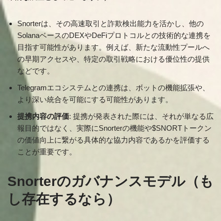
Snorterは、その高速取引と詐欺検出能力を活かし、他の
SolanaベースのDEXやDeFiプロトコルとの技術的な連携を
目指す可能性があります。例えば、新たな流動性プールへ
の早期アクセスや、特定の取引戦略における優位性の提供
などです。
Telegramエコシステムとの連携は、ボットの機能拡張や、
より深い統合を可能にする可能性があります。
提携内容の評価
: 提携が発表された際には、それが単なる広
報目的ではなく、実際にSnorterの機能や$SNORTトークン
の価値向上に繋がる具体的な協力内容であるかを評価する
ことが重要です。
Snorterのガバナンスモデル（も
し存在するなら）