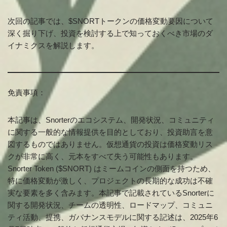
次回の記事では、$SNORTトークンの価格変動要因について
深く掘り下げ、投資を検討する上で知っておくべき市場のダ
イナミクスを解説します。
免責事項：
本記事は、Snorterのエコシステム、開発状況、コミュニティ
に関する一般的な情報提供を目的としており、投資助言を意
図するものではありません。仮想通貨の投資は価格変動リス
クが非常に高く、元本をすべて失う可能性もあります。
Snorter Token ($SNORT) はミームコインの側面を持つため、
特に価格変動が激しく、プロジェクトの長期的な成功は不確
実な要素を多く含みます。本記事で記載されているSnorterに
関する開発状況、チームの透明性、ロードマップ、コミュニ
ティ活動、提携、ガバナンスモデルに関する記述は、2025年6