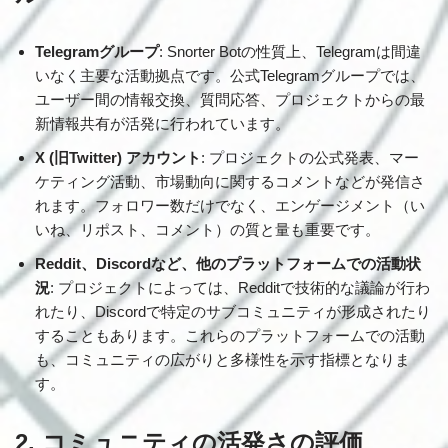
Telegramグループ
: Snorter Botの性質上、Telegramは間違
いなく主要な活動拠点です。公式Telegramグループでは、
ユーザー間の情報交換、質問応答、プロジェクトからの最
新情報共有が活発に行われています。
X (旧Twitter) アカウント
: プロジェクトの公式発表、マー
ケティング活動、市場動向に関するコメントなどが発信さ
れます。フォロワー数だけでなく、エンゲージメント（い
いね、リポスト、コメント）の質と量も重要です。
Reddit、Discordなど、他のプラットフォームでの活動状
況
: プロジェクトによっては、Redditで技術的な議論が行わ
れたり、Discordで特定のサブコミュニティが形成されたり
することもあります。これらのプラットフォームでの活動
も、コミュニティの広がりと多様性を示す指標となりま
す。
2. コミュニティの活発さの評価