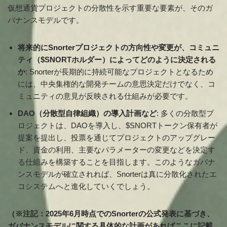
仮想通貨プロジェクトの分散性を示す重要な要素が、そのガ
バナンスモデルです。
将来的にSnorterプロジェクトの方向性や変更が、コミュニ
ティ（$SNORTホルダー）によってどのように決定される
か
: Snorterが長期的に持続可能なプロジェクトとなるため
には、中央集権的な開発チームの意思決定だけでなく、コ
ミュニティの意見が反映される仕組みが必要です。
DAO（分散型自律組織）の導入計画など
: 多くの分散型プ
ロジェクトは、DAOを導入し、$SNORTトークン保有者が
提案を提出し、投票を通じてプロジェクトのアップグレー
ド、資金の利用、主要なパラメーターの変更などを決定す
る仕組みを構築することを目指します。このようなガバナ
ンスモデルが確立されれば、Snorterは真に分散化されたエ
コシステムへと進化していくでしょう。
（※注記：2025年6月時点でのSnorterの公式発表に基づき、
ガバナンスモデルに関する具体的な計画があればここに記載