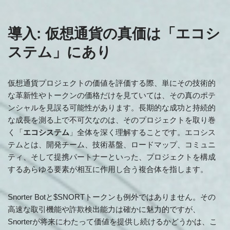
導入: 仮想通貨の真価は「エコシ
ステム」にあり
仮想通貨プロジェクトの価値を評価する際、単にその技術的
な革新性やトークンの価格だけを見ていては、その真のポテ
ンシャルを見誤る可能性があります。長期的な成功と持続的
な成長を測る上で不可欠なのは、そのプロジェクトを取り巻
く「
エコシステム
」全体を深く理解することです。エコシス
テムとは、開発チーム、技術基盤、ロードマップ、コミュニ
ティ、そして提携パートナーといった、プロジェクトを構成
するあらゆる要素が相互に作用し合う複合体を指します。
Snorter Botと$SNORTトークンも例外ではありません。その
高速な取引機能や詐欺検出能力は確かに魅力的ですが、
Snorterが将来にわたって価値を提供し続けるかどうかは、こ