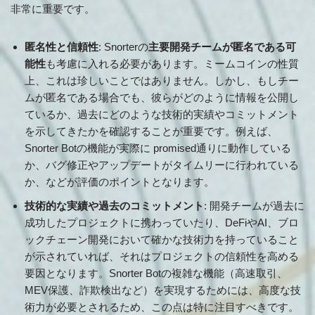
非常に重要です。
匿名性と信頼性
: Snorterの
主要開発チームが匿名である可
能性
も考慮に入れる必要があります。ミームコインの性質
上、これは珍しいことではありません。しかし、もしチー
ムが匿名である場合でも、彼らがどのように情報を公開し
ているか、過去にどのような技術的実績やコミットメント
を示してきたかを確認することが重要です。例えば、
Snorter Botの機能が実際に promised通りに動作している
か、バグ修正やアップデートがタイムリーに行われている
か、などが評価のポイントとなります。
技術的な実績や過去のコミットメント
: 開発チームが過去に
成功したプロジェクトに携わっていたり、DeFiやAI、ブロ
ックチェーン開発において確かな技術力を持っていること
が示されていれば、それはプロジェクトの信頼性を高める
要因となります。Snorter Botの複雑な機能（高速取引、
MEV保護、詐欺検出など）を実現するためには、高度な技
術力が必要とされるため、この点は特に注目すべきです。