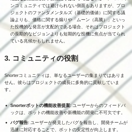
ンコミュニティでは避けられない側面もありますが、プロ
ジェクトのファンダメンタルズ（基礎的価値）に関する議
論よりも、価格に関する煽りや「ムーン（高騰）」といっ
た投機的な発言が支配的である場合、それはプロジェクト
の長期的なビジョンよりも短期的な投機に焦点が当てられ
ている兆候かもしれません。
3. コミュニティの役割
Snorterコミュニティは、単なるユーザーの集まりではありま
せん。彼らはプロジェクトの成長に多角的に貢献していま
す。
Snorterボットの機能改善提案
: ユーザーからのフィードバ
ックは、ボットの機能改善や新機能の開発に不可欠です。
バグ報告
: ユーザーが発見したバグを報告し、開発チームが
迅速に対応することで、ボットの安定性が向上します。