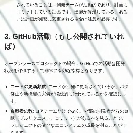
されていることは、開発チームが活動的であり、計画に
コミットしている証拠です。進捗が停滞している、ある
いは計画が頻繁に変更される場合は注意が必要です。
3. GitHub活動（もし公開されていれ
ば）
オープンソースプロジェクトの場合、GitHubでの活動は開発
状況を評価する上で非常に有効な指標となります。
コードの更新頻度
: コードが活発に更新されているか、バグ
修正や新機能の実装が継続的に行われているかを確認しま
す。
貢献者の数
: コアチームだけでなく、外部の開発者からの貢
献（プルリクエスト、コミット）があるかを見ることで、
プロジェクトの健全なエコシステムの成長を測ることがで
きます。