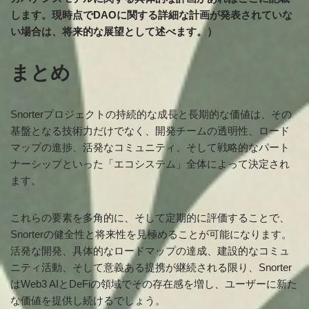
します。現時点でDAOに関する詳細な計画が発表されていな
い場合は、将来的な展望として述べます。）
まとめ
Snorterプロジェクトの持続的な成長と長期的な価値は、その
基盤となる技術力だけでなく、開発チームの透明性、ロード
マップの進捗、活発なコミュニティ、そして戦略的なパート
ナーシップといった「エコシステム」全体によって決定され
ます。
これらの要素を多角的に、そして定期的に評価することで、
Snorterの健全性と将来性を見極めることが可能になります。
活発な開発、具体的なロードマップの達成、建設的なコミュ
ニティ活動、そして意義ある提携が継続される限り、Snorter
はWeb3 AIとDeFiの領域でその存在感を増し、ユーザーに新た
な価値を提供し続けるでしょう。