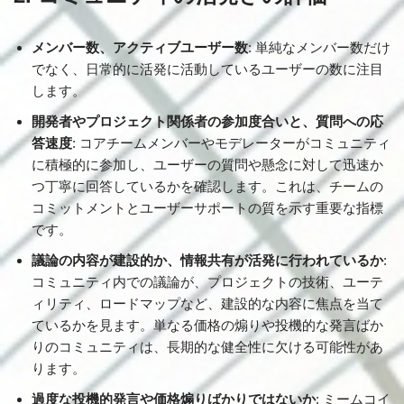
メンバー数、アクティブユーザー数
: 単純なメンバー数だけ
でなく、日常的に活発に活動しているユーザーの数に注目
します。
開発者やプロジェクト関係者の参加度合いと、質問への応
答速度
: コアチームメンバーやモデレーターがコミュニティ
に積極的に参加し、ユーザーの質問や懸念に対して迅速か
つ丁寧に回答しているかを確認します。これは、チームの
コミットメントとユーザーサポートの質を示す重要な指標
です。
議論の内容が建設的か、情報共有が活発に行われているか
:
コミュニティ内での議論が、プロジェクトの技術、ユーテ
ィリティ、ロードマップなど、建設的な内容に焦点を当て
ているかを見ます。単なる価格の煽りや投機的な発言ばか
りのコミュニティは、長期的な健全性に欠ける可能性があ
ります。
過度な投機的発言や価格煽りばかりではないか
: ミームコイ