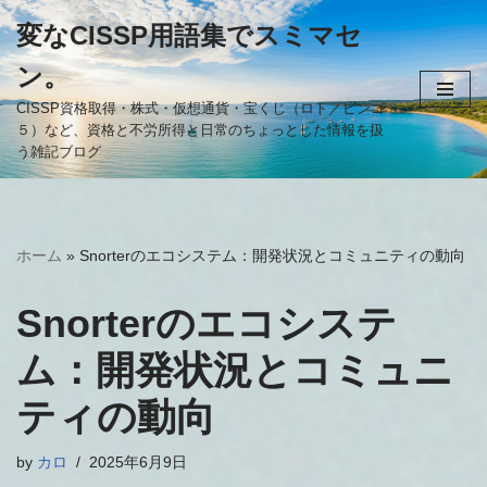
変なCISSP用語集でスミマセ
コ
ン。
ン
テ
CISSP資格取得・株式・仮想通貨・宝くじ（ロト／ビンゴ
５）など、資格と不労所得と日常のちょっとした情報を扱
ン
う雑記ブログ
ツ
へ
ス
キ
ホーム
»
Snorterのエコシステム：開発状況とコミュニティの動向
ッ
プ
Snorterのエコシステ
ム：開発状況とコミュニ
ティの動向
by
カロ
2025年6月9日