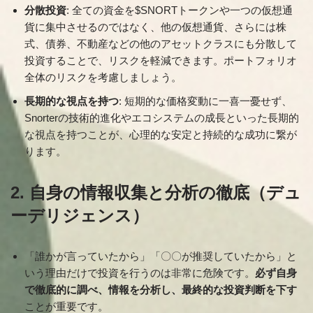
分散投資
: 全ての資金を$SNORTトークンや一つの仮想通
貨に集中させるのではなく、他の仮想通貨、さらには株
式、債券、不動産などの他のアセットクラスにも分散して
投資することで、リスクを軽減できます。ポートフォリオ
全体のリスクを考慮しましょう。
長期的な視点を持つ
: 短期的な価格変動に一喜一憂せず、
Snorterの技術的進化やエコシステムの成長といった長期的
な視点を持つことが、心理的な安定と持続的な成功に繋が
ります。
2. 自身の情報収集と分析の徹底（デュ
ーデリジェンス）
「誰かが言っていたから」「〇〇が推奨していたから」と
いう理由だけで投資を行うのは非常に危険です。
必ず自身
で徹底的に調べ、情報を分析し、最終的な投資判断を下す
ことが重要です。