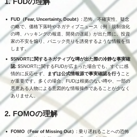
1. FUDの理解
FUD（Fear, Uncertainty, Doubt）
: 恐怖、不確実性、疑念
の略で、価格下落時やネガティブニュース（例：規制強化
の噂、ハッキングの報道、開発の遅延）が出た際に、投資
家の不安を煽り、パニック売りを誘発するような情報を指
します。
$SNORTに関するネガティブな噂が出た際の冷静な事実確
認
: $SNORTに関するFUDが広まった場合でも、すぐに感
情的に反応せず、
まずは公式情報源で事実確認を行う
こと
が重要です。多くの場合、FUDは根拠のない噂や、一部の
悪意ある人物による意図的な情報操作であることが少なく
ありません。
2. FOMOの理解
FOMO（Fear of Missing Out）
: 乗り遅れることへの恐怖