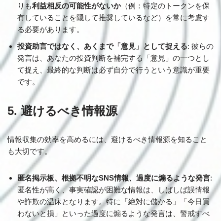
りも
利益相反の可能性がないか
（例：特定のトークンを保
有していることを隠して推奨しているなど）を常に考慮す
る必要があります。
投資助言ではなく、あくまで「意見」として捉える
: 彼らの
発言は、あなたの投資判断を補完する「意見」の一つとし
て捉え、最終的な判断は必ず自分で行うという意識が重要
です。
5. 避けるべき情報源
情報収集の効率を高めるには、避けるべき情報源を知ること
も大切です。
匿名掲示板、根拠不明なSNS情報、過度に煽るような発言
:
匿名性が高く、事実確認が困難な情報は、しばしば誤情報
や詐欺の温床となります。特に「絶対に儲かる」「今日買
わないと損」といった過度に煽るような発言は、警戒すべ