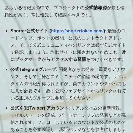
あらゆる情報源の中で、プロジェクトの
公式情報源
が最も信
頼性が高く、常に優先して確認すべきです。
Snorter公式サイト (
https://snortertoken.com/
)
: 最新のロ
ードマップ、ボットの機能、公式のコントラクトアドレ
ス、そして公式コミュニティへのリンクは必ず公式サイト
で確認しましょう。詐欺サイトに騙されないためにも、
常
にブックマークからアクセスする習慣
をつけるべきです。
公式Telegramグループ
: 開発者からの発表、重要なアナウ
ンス、そして活発なコミュニティの議論の場です。リアル
タイムの情報が得られますが、偽アカウントやスパムにも
注意が必要です。必ず公式ウェブサイトからリンクされて
いる正規のグループに参加してください。
公式X (旧Twitter) アカウント
: リアルタイムの更新情報、
マイルストーンの達成、パートナーシップの発表などが発
信されます。フォローしているアカウントが公式のもので
あることを必ず確認し、認証バッジなどを参考にしましょ