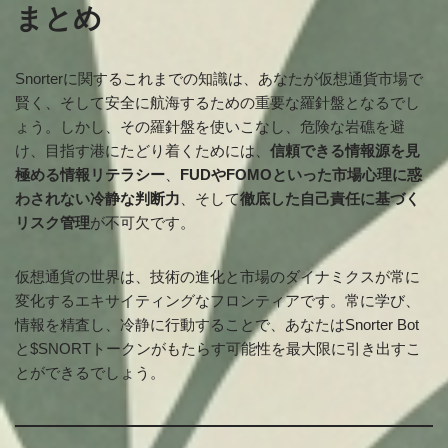
まとめ
Snorterに関するこれまでの知識は、あなたが仮想通貨市場で
賢く、そして安全に航海するための重要な羅針盤となるでし
ょう。しかし、その羅針盤を使いこなし、危険な岩礁を避
け、目指す港にたどり着くためには、
信頼できる情報源を見
極める情報リテラシー
、
FUDやFOMOといった市場心理に惑
わされない冷静な判断力
、そして
徹底した自己責任に基づく
リスク管理
が不可欠です。
仮想通貨の世界は、技術の進化と市場のダイナミクスが常に
変化するエキサイティングなフロンティアです。常に学び、
情報を精査し、冷静に行動することで、あなたはSnorter Bot
と$SNORTトークンがもたらす可能性を最大限に引き出すこ
とができるでしょう。