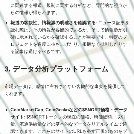
に関連する報道、規制に関する分析など、専門的な視点か
らの情報が得られます。
報道の客観性、情報源の明確さを確認する
: ニュース記事を
読む際は、その情報が客観的であるか、そして情報源が明
確に示されているかを確認することが重要です。特定のプ
ロジェクトを過度に持ち上げたり、根拠なく批判したりす
る記事は避けるべきです。
3. データ分析プラットフォーム
市場データは、感情に左右されない客観的な事実を提供して
くれます。
CoinMarketCap, CoinGeckoなどの$SNORT価格・データ
サイト
: $SNORTトークンの現在の価格、時価総額、取引
量、流通供給量などの基本的なデータをリアルタイムで確
認できます。これらのサイトのURLも必ず正規のものをブ