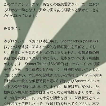
このブログシリーズが、あなたの仮想通貨ジャーニーにおけ
る確かな一助となり、安全で実りある経験へと繋がることを
心から願っています。
免責事項：
本ブログシリーズおよび本記事は、Snorter Token ($SNORT)
および仮想通貨に関する一般的な情報提供を目的としてお
り、投資助言を意図するものではありません。仮想通貨の投
資は価格変動リスクが非常に高く、元本をすべて失う可能性
があります。Snorter Token ($SNORT) はミームコインの側面
を持つため、特に価格変動が激しく、投機性が高いことをご
理解ください。本記事で記載されている情報は、2025年6月16
日時点の一般的な仮想通貨市場の知識およびSnorterプロジェ
クトの公開情報に基づいていますが、情報は常に変化し、記
載内容が将来的に当てはまらなくなる可能性があります。 必
ずご自身の責任において十分な調査を行い、財務状況とリス
ク許容度を考慮した上で、投資判断を行ってください。本ブ