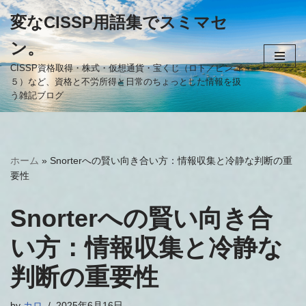
変なCISSP用語集でスミマセ
コ
ン。
ン
テ
CISSP資格取得・株式・仮想通貨・宝くじ（ロト／ビンゴ
５）など、資格と不労所得と日常のちょっとした情報を扱
ン
う雑記ブログ
ツ
へ
ス
キ
ホーム
»
Snorterへの賢い向き合い方：情報収集と冷静な判断の重
ッ
要性
プ
Snorterへの賢い向き合
い方：情報収集と冷静な
判断の重要性
by
カロ
2025年6月16日