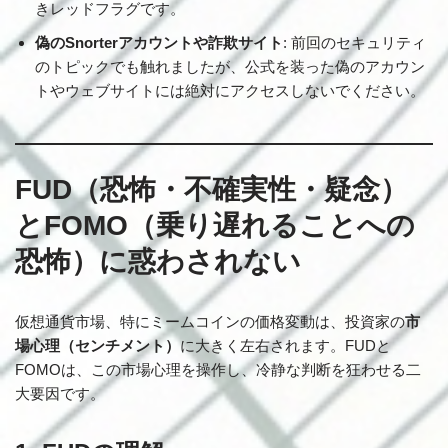
きレッドフラグです。
偽のSnorterアカウントや詐欺サイト
: 前回のセキュリティ
のトピックでも触れましたが、公式を装った偽のアカウン
トやウェブサイトには絶対にアクセスしないでください。
FUD（恐怖・不確実性・疑念）
とFOMO（乗り遅れることへの
恐怖）に惑わされない
仮想通貨市場、特にミームコインの価格変動は、投資家の
市
場心理（センチメント）
に大きく左右されます。FUDと
FOMOは、この市場心理を操作し、冷静な判断を狂わせる二
大要因です。