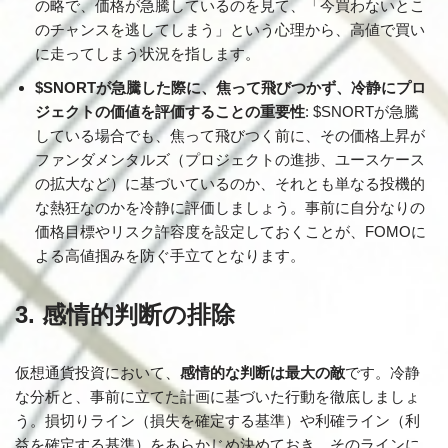
の略で、価格が急騰しているのを見て、「今買わないとこ
のチャンスを逃してしまう」という心理から、高値で買い
に走ってしまう状況を指します。
$SNORTが急騰した際に、焦って飛びつかず、冷静にプロ
ジェクトの価値を評価することの重要性
: $SNORTが急騰
している場合でも、焦って飛びつく前に、その価格上昇が
ファンダメンタルズ（プロジェクトの進捗、ユースケース
の拡大など）に基づいているのか、それとも単なる投機的
な熱狂なのかを冷静に評価しましょう。事前に自分なりの
価格目標やリスク許容度を設定しておくことが、FOMOに
よる高値掴みを防ぐ手立てとなります。
3. 感情的判断の排除
仮想通貨投資において、
感情的な判断は最大の敵
です。冷静
な分析と、事前に立てた計画に基づいた行動を徹底しましょ
う。損切りライン（損失を確定する基準）や利確ライン（利
益を確定する基準）をあらかじめ決めておき、そのラインに