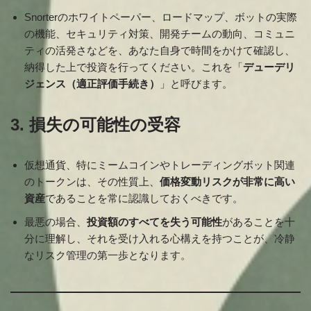
Snorterのホワイトペーパー、ロードマップ、ボットの実際
の機能、セキュリティ対策、開発チームの動向、コミュニ
ティの活発さなどを、あなた自身で時間をかけて確認し、
納得した上で投資を行ってください。これを「
デューデリ
ジェンス（適正評価手続き）
」と呼びます。
3. 損失の可能性の受容
仮想通貨、特にミームコインやトレーディングボット関連
のトークンは、その性質上、
価格変動リスクが非常に高い
資産
であることを常に認識しておくべきです。
最悪の場合、
投資額のすべてを失う可能性
があることを十
分に理解し、それを受け入れる心構えを持つことが、冷静
なリスク管理の第一歩となります。