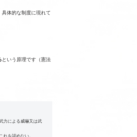
、具体的な制度に現れて
る
という原理です（憲法
武力による威嚇又は武