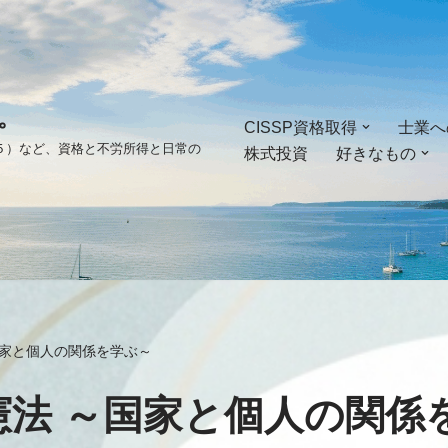
。
CISSP資格取得
士業へ
ゴ５）など、資格と不労所得と日常の
株式投資
好きなもの
国家と個人の関係を学ぶ～
憲法 ～国家と個人の関係