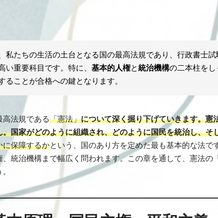
、私たちの生活の土台となる国の最高法規であり、行政書士試
高い重要科目です。特に、
基本的人権
と
統治機構
の二本柱をし
することが合格への鍵となります。
最高法規である
「憲法」
について深く掘り下げていきます。憲
ん。国家がどのように組織され、どのように国民を統治し、そ
かに保障するか
という、国のあり方を定めた最も基本的な法で
権、統治機構まで幅広く問われます。この章を通して、憲法の
う。