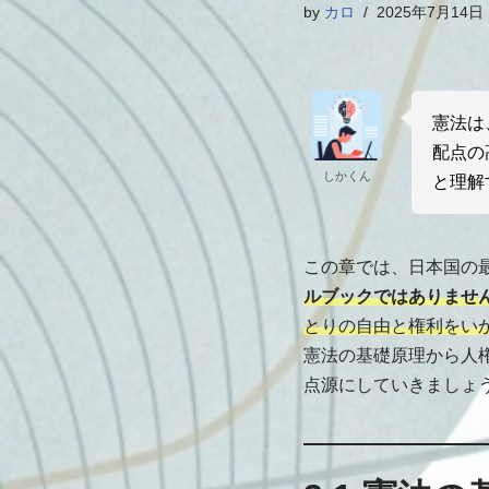
by
カロ
2025年7月14日
憲法は
配点の
しかくん
と理解
この章では、日本国の
ルブックではありませ
とりの自由と権利をい
憲法の基礎原理から人
点源にしていきましょ