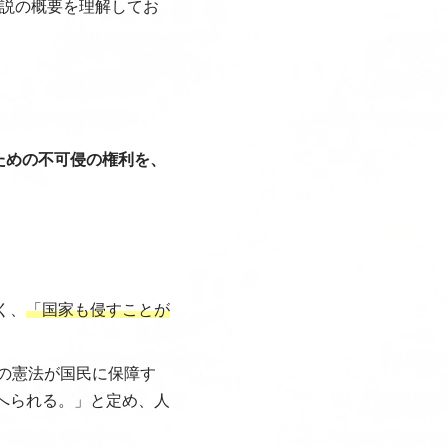
説の概要を理解してお
ための不可侵の権利を、
く、
「国家も侵すことが
の憲法が国民に保障す
へられる。」と定め、人