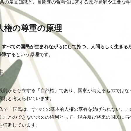
9条の条文知識と、自衛隊の合憲性に関する政府見解や主要な学
。
本的人権の尊重の原理
、
すべての国民が生まれながらにして持つ、人間らしく生きる
保障する
という原理です。
性
以前から存在する「自然権」であり、国家が与えるものではな
権利と考えられています。
1条で「国民は、すべての基本的人権の享有を妨げられない。こ
すことのできない永久の権利として、現在及び将来の国民に与
を強調しています。