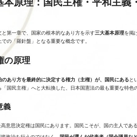
法の基本原理：国民主権・平和主義
文と第一章で、国家の根本的なあり方を示す
三大基本原理
を掲
上での「羅針盤」となる重要な概念です。
主権の原理
治のあり方を最終的に決定する権力（主権）が、国民にある
と
ら「国民主権」へと大転換した、日本国憲法の最も重要な特色
意義
高意思決定権は国民にあります。国民こそが、国の主人であ
接政治を行うのではなく、
国民が選んだ代表者（国会議員な