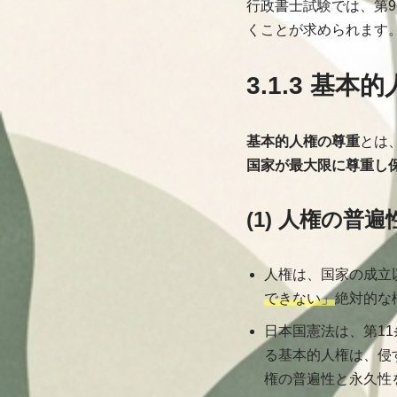
行政書士試験では、第
くことが求められます
3.1.3 基
基本的人権の尊重
とは
国家が最大限に尊重し
(1) 人権の普遍
人権は、国家の成立
できない」
絶対的な
日本国憲法は、第1
る基本的人権は、侵
権の普遍性と永久性