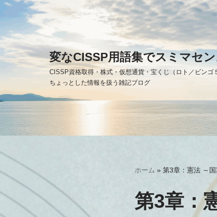
コ
ン
テ
変なCISSP用語集でスミマセン
ン
CISSP資格取得・株式・仮想通貨・宝くじ（ロト／ビン
ツ
ちょっとした情報を扱う雑記ブログ
へ
ス
キ
ッ
プ
ホーム
»
第3章：憲法 ～
第3章：