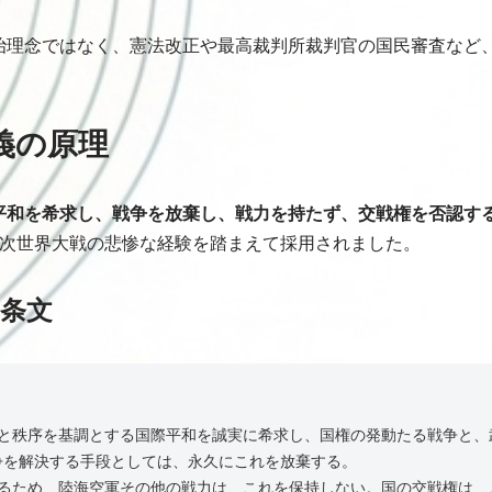
治理念ではなく、憲法改正や最高裁判所裁判官の国民審査など
主義の原理
平和を希求し、戦争を放棄し、戦力を持たず、交戦権を否認す
二次世界大戦の悲惨な経験を踏まえて採用されました。
の条文
義と秩序を基調とする国際平和を誠実に希求し、国権の発動たる戦争と、
を解決する手段としては、永久にこれを放棄する。
