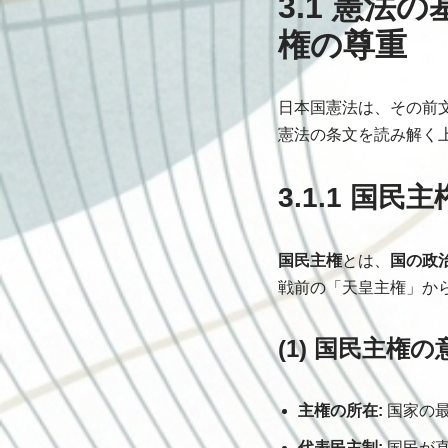
3.1 憲
権の尊重
日本国憲法は、その前
憲法の条文を読み解く
3.1.1 国民
国民主権
とは、
国の政
戦前の「天皇主権」か
(1) 国民主権の
主権の所在:
国家の最
代表民主制:
国民が直