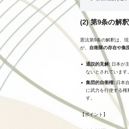
(2) 第9条の
憲法第9条の解釈は、
が、
自衛隊の存在や集
通説的見解:
日本が主
ないとされています
集団的自衛権:
日本自
に武力を行使する権
す。
【ポイント】