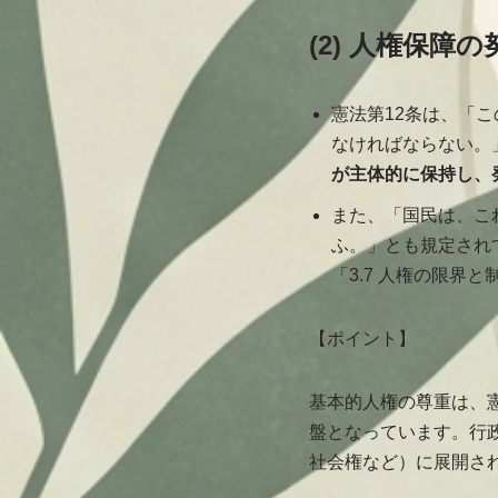
(2) 人権保障
憲法第12条は、「
なければならない。
が主体的に保持し、
また、「国民は、こ
ふ。」とも規定され
「3.7 人権の限界
【ポイント】
基本的人権の尊重は、
盤となっています。行
社会権など）に展開さ