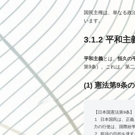
国民主権は、単なる政
います。
3.1.2 平和
平和主義
とは、
恒久の
第9条）。これは、第
(1) 憲法第9条
【日本国憲法第9条】

１ 日本国民は、正
力の行使は、国際紛争