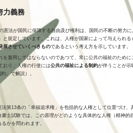
の努力義務
この憲法が国民に保障する自由及び権利は、国民の不断の努力に
」と規定しています。これは、人権が国家によって与えられる
発展させていくべきもの
であるという考え方を示しています。
れを濫用してはならないのであつて、常に公共の福祉のために
ており、人権の行使には
公共の福祉による制約
が伴うことが示
と制約」で解説）。
憲法第13条の「幸福追求権」を包括的な人権として位置づけ、
政書士試験では、この原理がどのような具体的な人権（精神的
れるかを問われます。