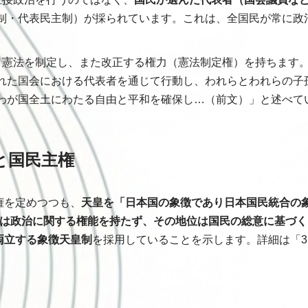
制・代表民主制）が採られています。これは、全国民が常に政
。
憲法を制定し、また改正する権力（憲法制定権）を持ちます
れた国会における代表者を通じて行動し、われらとわれらの子
わが国全土にわたる自由と平和を確保し…（前文）」と述べて
位と国民主権
権を定めつつも、
天皇を「日本国の象徴であり日本国民統合の
皇は政治に関する権能を持たず、その地位は国民の総意に基づく
両立する象徴天皇制
を採用していることを示します。詳細は「3.