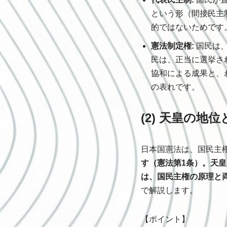
という形（間接民主
的ではないためです
憲法制定権:
国民は、
民は、正当に選挙さ
協和による成果と、
の表れです。
(2) 天皇の地
日本国憲法は、国民主
す（憲法第1条）。天
は、国民主権の原理と
で解説します。
【ポイント】