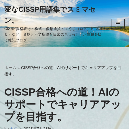
変なCISSP用語集でスミマセ
コ
ン。
ン
テ
CISSP資格取得・株式・仮想通貨・宝くじ（ロト／ビンゴ
５）など、資格と不労所得と日常のちょっとした情報を扱
ン
う雑記ブログ
ツ
へ
ス
キ
ホーム
»
CISSP合格への道！AIのサポートでキャリアアップを目
ッ
指す。
プ
CISSP合格への道！AIの
サポートでキャリアアッ
プを目指す。
by
カロ
2025年7月28日