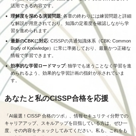
活用できる内容です。
理解度を深める演習問題
: 各章の終わりには練習問題と詳細
な解説が用意されており、知識の定着度を確認しながら学
習を進められます。
最新のCBKに対応
: CISSPの共通知識体系（CBK: Common
Body of Knowledge）に常に準拠しており、最新かつ正確な
情報で学習できます。
効率的な学習ロードマップ
: 独学でも迷うことなく学習を進
められるよう、効果的な学習計画の指針が示されていま
す。
あなたと私のCISSP合格を応援
「AI厳選！CISSP 合格のツボ」、情報セキュリティ分野での
キャリアアップ、スキルアップを目指している方は、ぜひ一
度、その内容をチェックしてみてください。私も、これをも