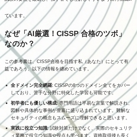
ています。
なぜ「AI厳選！CISSP 合格のツボ」
なのか？
この参考書は、CISSP合格を目指す私（あなた）にとって有
益であろう、以下の情報を纏めています。
全ドメイン完全網羅
: CISSPの8つのドメイン全てをカバー
しており、苦手な分野に特化した学習も可能です。
初学者にも優しい構成
: 専門用語は平易な言葉で解説され、
図解や具体的な事例が豊富に盛り込まれています。難解な
セキュリティの概念もスムーズに理解できると思います。
実践に役立つ知識
: 試験対策だけでなく、実際のセキュリテ
ィ業務で役立つ知識や視点も学べます。資格取得後も長く