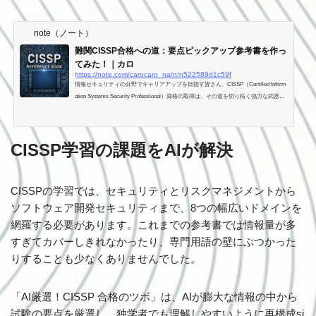
note（ノート）
難関CISSP合格への道：要点ピックアップ参考書を作っ
てみた！｜カロ
https://note.com/carocaro_na/n/n522589d1c59f
情報セキュリティの分野でキャリアアップを目指す皆さん、CISSP（Certified Inform
ation Systems Security Professional）資格の取得は、その道を切り拓く強力な武器と
なります。国際的に権威ある「ゴールドスタンダード」として認知されているこの
資格は、あなたの専門性を証明し、より高度な職務やリーダーシップポジションへ
の扉を開きます。 しかし、CISSP試験は広範な知識と深い理解が求められるため、
CISSP学習の課題をAIが解決
独学で挑む私（や、もしかしたら他の受験者の皆さん）にとっては、その道のりは
決して平坦ではありません。 「何から手を付...
CISSPの学習では、セキュリティとリスクマネジメントから
ソフトウェア開発セキュリティまで、8つの幅広いドメインを
網羅する必要があります。これまでの参考書では情報量が多
すぎてカバーしきれなかったり、専門用語の壁にぶつかった
りすることも少なくありませんでした。
「AI厳選！CISSP 合格のツボ」は、AIが膨大な情報の中から
試験の要点を厳選し、独学者でも理解しやすいように再構成si