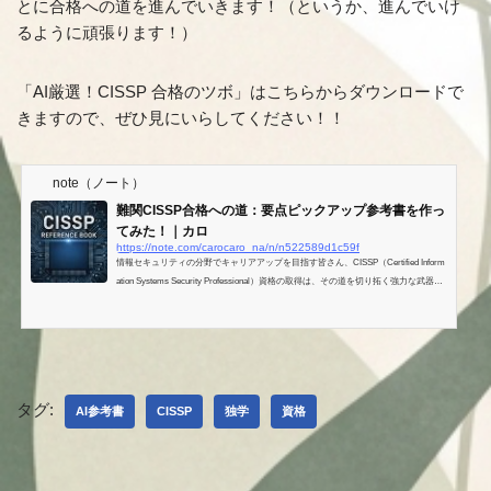
とに合格への道を進んでいきます！（というか、進んでいけ
るように頑張ります！）
「AI厳選！CISSP 合格のツボ」はこちらからダウンロードで
きますので、ぜひ見にいらしてください！！
note（ノート）
難関CISSP合格への道：要点ピックアップ参考書を作っ
てみた！｜カロ
https://note.com/carocaro_na/n/n522589d1c59f
情報セキュリティの分野でキャリアアップを目指す皆さん、CISSP（Certified Inform
ation Systems Security Professional）資格の取得は、その道を切り拓く強力な武器と
なります。国際的に権威ある「ゴールドスタンダード」として認知されているこの
資格は、あなたの専門性を証明し、より高度な職務やリーダーシップポジションへ
の扉を開きます。 しかし、CISSP試験は広範な知識と深い理解が求められるため、
独学で挑む私（や、もしかしたら他の受験者の皆さん）にとっては、その道のりは
決して平坦ではありません。 「何から手を付...
タグ:
AI参考書
CISSP
独学
資格