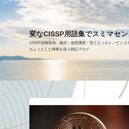
コ
ン
テ
変なCISSP用語集でスミマセン
ン
CISSP資格取得・株式・仮想通貨・宝くじ（ロト／ビン
ツ
ちょっとした情報を扱う雑記ブログ
へ
ス
キ
ッ
プ