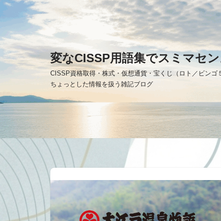
コ
ン
テ
変なCISSP用語集でスミマセン
ン
CISSP資格取得・株式・仮想通貨・宝くじ（ロト／ビン
ツ
ちょっとした情報を扱う雑記ブログ
へ
ス
キ
ッ
プ