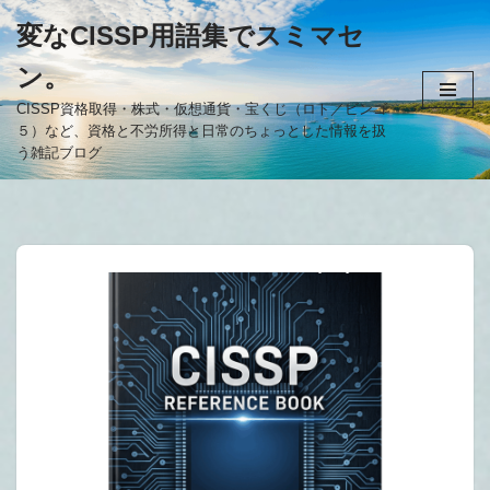
変なCISSP用語集でスミマセ
コ
ン。
ン
テ
CISSP資格取得・株式・仮想通貨・宝くじ（ロト／ビンゴ
５）など、資格と不労所得と日常のちょっとした情報を扱
ン
う雑記ブログ
ツ
へ
ス
キ
ッ
プ