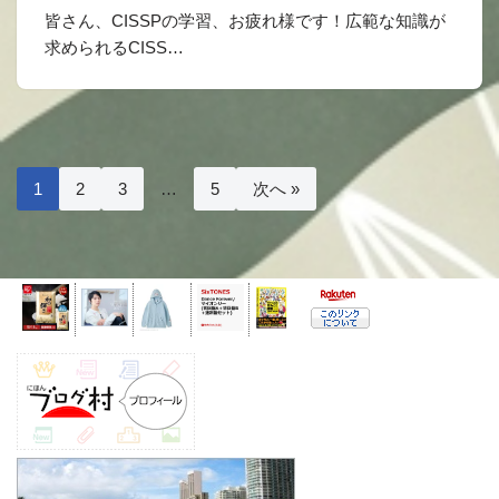
皆さん、CISSPの学習、お疲れ様です！広範な知識が
求められるCISS…
1
2
3
…
5
次へ »