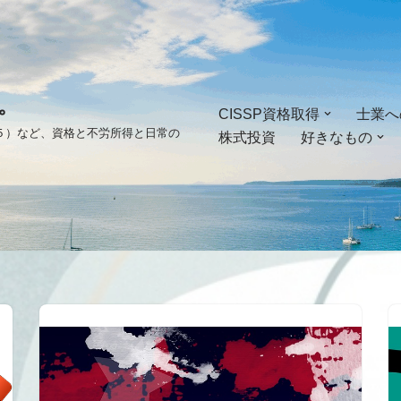
。
CISSP資格取得
士業へ
ゴ５）など、資格と不労所得と日常の
株式投資
好きなもの