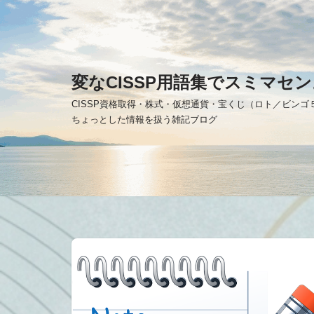
コ
ン
テ
変なCISSP用語集でスミマセン
ン
CISSP資格取得・株式・仮想通貨・宝くじ（ロト／ビン
ツ
ちょっとした情報を扱う雑記ブログ
へ
ス
キ
ッ
プ