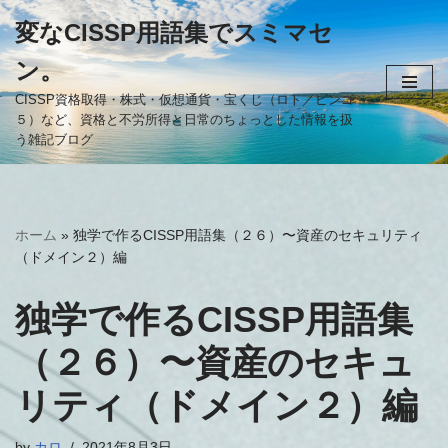
変なCISSP用語集でスミマセ
コ
ン。
ン
テ
CISSP資格取得・株式・仮想通貨・宝くじ（ロト／ビンゴ
５）など、資格と不労所得と日常のちょっとした情報を扱
ン
う雑記ブログ
ツ
へ
ス
キ
ホーム
»
独学で作るCISSP用語集（２６）〜資産のセキュリティ
ッ
（ドメイン２）編
プ
独学で作るCISSP用語集
（２６）〜資産のセキュ
リティ（ドメイン２）編
by
カロ
2021年8月3日