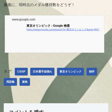
最後に、現時点のメダル獲得数をどうぞ！
www.google.com
東京オリンピック - Google 検索
https://www.google.com/search?q=東京オリンピック&amp;#038;#038;oq=とうきょうおりん&amp;#038;#038;aqs=chrome.1.69i57j35i39j0i4i512l8.5714j0j4&amp;#038;#038;sourceid=chrome&amp;#038;#038;ie=UTF-8#wptab=s:H4sIAAAAAAAAAOMwe8QYyi3w8sc9YSmfSWtOXmN04-IJLsgvKin2TU1JzCkWMuNiDU7OL0gV0hXS5hKASiWWJGe4F-WXFgiJc7EFpyYW5-cJ8Upxc3Hq5-obmKZnGWXwLGJVezZ345Nda4wMjAweN6163AxEmx83T3nc3Py4ab3C4-aFj5sbHjevBgDtC_nUgwAAAA
タグ:
CISSP
日本選手頑張れ
東京オリンピック
独学
用語集
資格