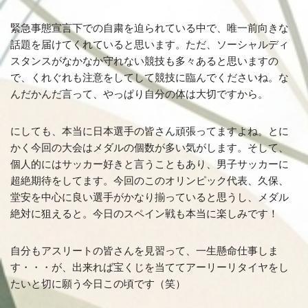
緊急事態宣言下での自粛を迫られている中で、唯一前向きな
話題を届けてくれていると思います。ただ、ソーシャルディ
スタンスがなかなか守れない競技も多々あると思いますの
で、くれぐれも注意をしてして競技に臨んでくださいね。な
んだかんだ言って、やっぱり自分の体は大切ですから。
にしても、本当に日本選手の皆さん頑張ってますよね。とに
かく今回の大会はメダルの個数が多い気がします。そして、
個人的にはサッカー好きと言うこともあり、男子サッカーに
超絶期待をしてます。今回のこのオリンピック代表、久保、
堂安を中心に良い選手がかなり揃っていると思うし、メダル
絶対に狙えると。今日のスペイン戦も本当に楽しみです！
自分もアスリートの皆さんを見習って、一生懸命仕事しま
す・・・が、出来れば宝くじを当ててアーリーリタイヤをし
たいと切に願う今日この頃です（笑）