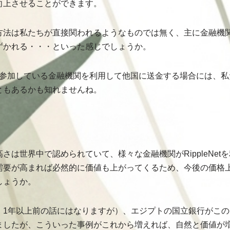
向上させることができます。
法は私たちが直接関われるようなものでは無く、主に金融機関がRi
ずかれる・・・といった感じでしょうか。
Netに参加している金融機関を利用して他国に送金する場合には、
ともあるかも知れませんね。
さは世界中で認められていて、様々な金融機関がRippleNet
需要が高まれば必然的に価値も上がってくるため、今後の価格
しょうか。
1年以上前の話にはなりますが）、エジプトの国立銀行がこのRip
ましたが、こういった事例がこれから増えれば、自然と価値が