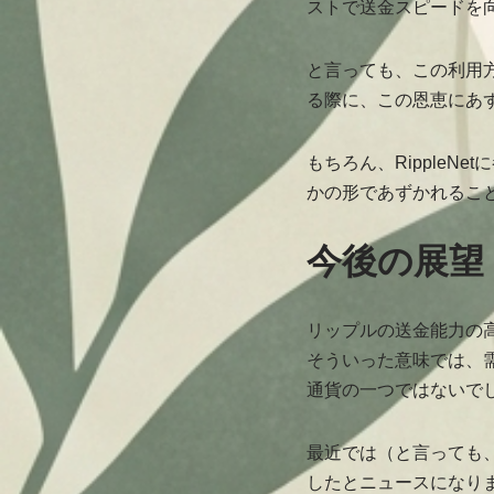
ストで送金スピードを
と言っても、この利用方
る際に、この恩恵にあ
もちろん、Ripple
かの形であずかれるこ
今後の展望
リップルの送金能力の高
そういった意味では、
通貨の一つではないで
最近では（と言っても、
したとニュースになり