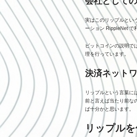
会社として
実はこのリップルとい
ーション RippleN
ビットコインの説明で
理を行っています。
決済ネット
リップルという言葉に
前と言えば当たり前な
ば十分かと思います。
リップルを