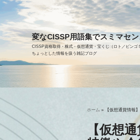
コ
ン
テ
変なCISSP用語集でスミマセン
ン
CISSP資格取得・株式・仮想通貨・宝くじ（ロト／ビン
ツ
ちょっとした情報を扱う雑記ブログ
へ
ス
キ
ッ
プ
ホーム
»
【仮想通貨情報】
【仮想通