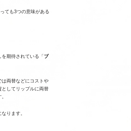
っても3つの意味がある
しを期待されている「
ブ
では両替などにコストや
貨としてリップルに両替
す。
になります。