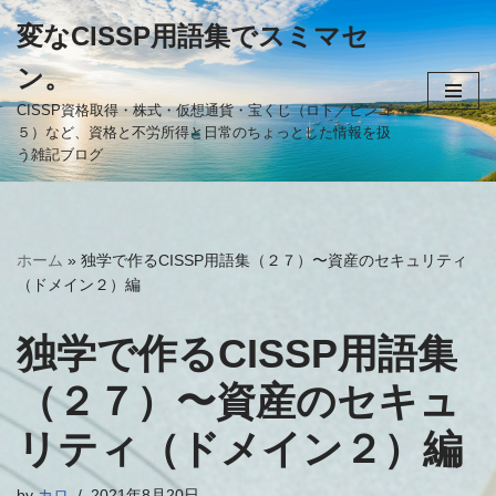
変なCISSP用語集でスミマセ
コ
ン。
ン
テ
CISSP資格取得・株式・仮想通貨・宝くじ（ロト／ビンゴ
５）など、資格と不労所得と日常のちょっとした情報を扱
ン
う雑記ブログ
ツ
へ
ス
キ
ホーム
»
独学で作るCISSP用語集（２７）〜資産のセキュリティ
ッ
（ドメイン２）編
プ
独学で作るCISSP用語集
（２７）〜資産のセキュ
リティ（ドメイン２）編
by
カロ
2021年8月20日