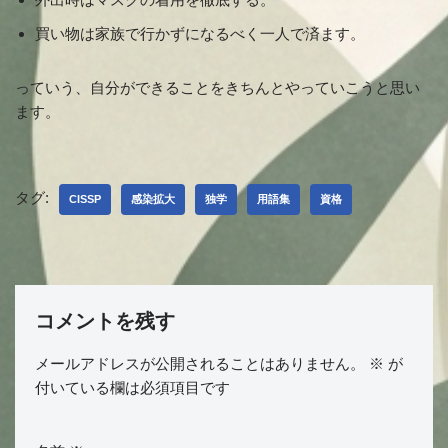
買い物は家族で行かずになるべく一人で済ます。
っていう、自分ができることをきちんとやっていこうと思い
ます。
タグ:
CISSP
感染拡大
独学
用語集
資格
コメントを残す
メールアドレスが公開されることはありません。
※
が
付いている欄は必須項目です