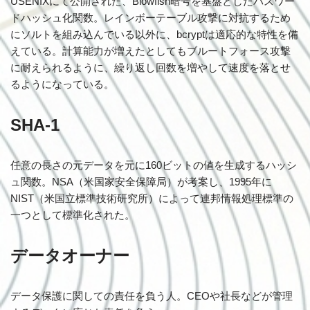
USENIXにて公開された、Blowfish暗号を基盤としたパスワー
ドハッシュ化関数。レインボーテーブル攻撃に対抗するため
にソルトを組み込んでいる以外に、bcryptは適応的な特性を備
えている。計算能力が増えたとしてもブルートフォース攻撃
に耐えられるように、繰り返し回数を増やして速度を落とせ
るようになっている。
SHA-1
任意の長さの元データを元に160ビットの値を生成するハッシ
ュ関数。NSA（米国家安全保障局）が考案し、1995年に
NIST（米国立標準技術研究所）によって連邦情報処理標準の
一つとして標準化された。
データオーナー
データ保護に関しての責任を負う人。CEOや社長などが管理