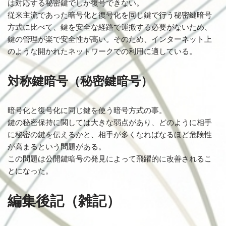
は対応する秘密鍵でしか復号できない。
従来主流であった暗号化と復号化を同じ鍵で行う秘密鍵暗号
方式に比べて、鍵を安全な経路で運搬する必要がないため、
鍵の管理が楽で安全性が高い。そのため、インターネット上
のような開かれたネットワークでの利用に適している。
対称鍵暗号（秘密鍵暗号）
暗号化と復号化に同じ鍵を使う暗号方式の事。
鍵の秘密保持に関しては大きな弱点があり、どのように相手
に秘密の鍵を伝えるかと、相手が多くなればなるほど危険性
が高まるという問題がある。
この問題は公開鍵暗号の発見によって飛躍的に改善されるこ
とになった。
編集後記（雑記）