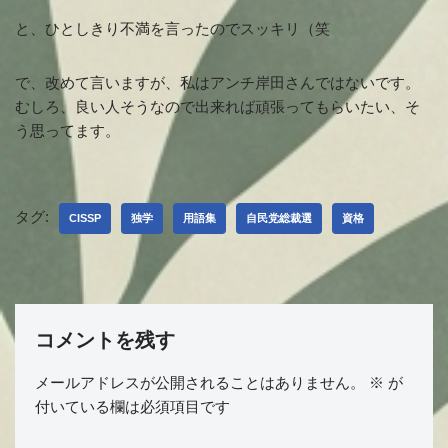
と、ひとしきり不満を言ったのでスッキリ（笑
で、改めて言いますが、私はアンチ岸田さんではないです。
むしろ、良い人そうなので出来れば頑張ってもらいたい、そ
う思ってます。
タグ:
CISSP
独学
用語集
自民党総裁選
資格
コメントを残す
メールアドレスが公開されることはありません。
※
が
付いている欄は必須項目です