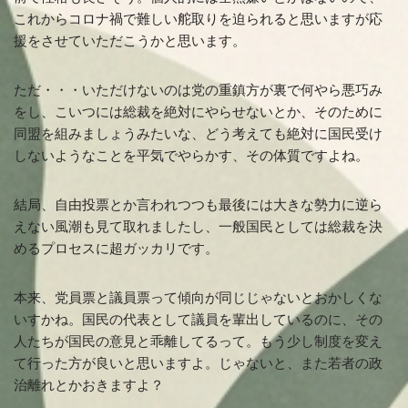
これからコロナ禍で難しい舵取りを迫られると思いますが応
援をさせていただこうかと思います。
ただ・・・いただけないのは党の重鎮方が裏で何やら悪巧み
をし、こいつには総裁を絶対にやらせないとか、そのために
同盟を組みましょうみたいな、どう考えても絶対に国民受け
しないようなことを平気でやらかす、その体質ですよね。
結局、自由投票とか言われつつも最後には大きな勢力に逆ら
えない風潮も見て取れましたし、一般国民としては総裁を決
めるプロセスに超ガッカリです。
本来、党員票と議員票って傾向が同じじゃないとおかしくな
いすかね。国民の代表として議員を輩出しているのに、その
人たちが国民の意見と乖離してるって。もう少し制度を変え
て行った方が良いと思いますよ。じゃないと、また若者の政
治離れとかおきますよ？