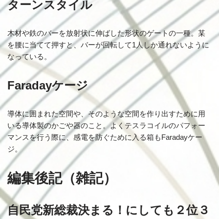
ターンスタイル
木材や鉄のバーを放射状に伸ばした形状のゲートの一種。某
を腰に当てて押すと、バーが回転して1人しか通れないように
なっている。
Faradayケージ
導体に囲まれた空間や、そのような空間を作り出すために用
いる導体製のかごや器のこと。よくテスラコイルのパフォー
マンスを行う際に、感電を防ぐために入る箱もFaradayケー
ジ。
編集後記（雑記）
自民党新総裁決まる！にしても２位３