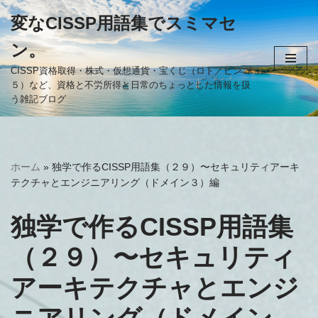
変なCISSP用語集でスミマセ
コ
ン。
ン
テ
CISSP資格取得・株式・仮想通貨・宝くじ（ロト／ビンゴ
５）など、資格と不労所得と日常のちょっとした情報を扱
ン
う雑記ブログ
ツ
へ
ス
キ
ホーム
»
独学で作るCISSP用語集（２９）〜セキュリティアーキ
ッ
テクチャとエンジニアリング（ドメイン３）編
プ
独学で作るCISSP用語集
（２９）〜セキュリティ
アーキテクチャとエンジ