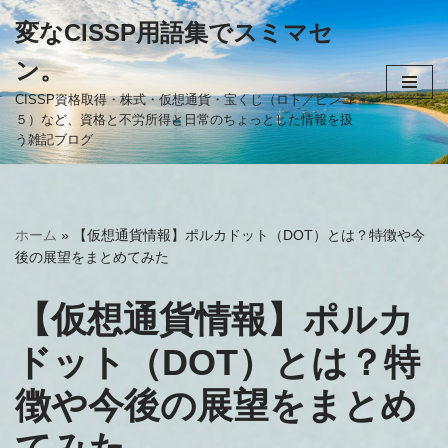
変なCISSP用語集でスミマセ
コ
ン。
ン
テ
CISSP資格取得・株式・仮想通貨・宝くじ（ロト／ビンゴ
５）など、資格と不労所得と日常のちょっとした情報を扱
ン
う雑記ブログ
ツ
へ
ス
キ
ホーム
»
【仮想通貨情報】ポルカドット（DOT）とは？特徴や今
ッ
後の展望をまとめてみた
プ
【仮想通貨情報】ポルカ
ドット（DOT）とは？特
徴や今後の展望をまとめ