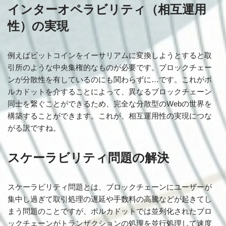
インターオペラビリティ（相互運用
性）の実現
例えばビットコインをイーサリアムに変換しようとすると取
引所のような中央集権的なものが必要です。ブロックチェー
ンが分散性を有しているのにも関わらずに…です。これがポ
ルカドットを介することによって、異なるブロックチェーン
同士を繋ぐことができるため、完全な分散型のWebの世界を
構築することができます。これが、相互運用性の実現につな
がる訳ですね。
スケーラビリティ問題の解決
スケーラビリティ問題とは、ブロックチェーンにユーザーが
集中し過ぎて取引処理の遅延や手数料の高騰などが起きてし
まう問題のことですが、ポルカドットでは並列化されたブロ
ックチェーンがトランザクションの処理を並行処理して速度