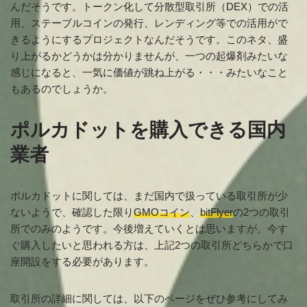
んだそうです。トークン化して分散型取引所（DEX）での活
用、ステーブルコインの発行、レンディング等での活用がで
きるようにするプロジェクトなんだそうです。このネタ、盛
り上がるかどうかは分かりませんが、一つの起爆剤みたいな
感じになると、一気に価値が跳ね上がる・・・みたいなこと
もあるのでしょうか。
ポルカドットを購入できる国内
業者
ポルカドットに関しては、まだ国内で扱っている取引所が少
ないようで、確認した限り
GMOコイン
、
bitFlyer
の2つの取引
所でのみのようです。今後増えていくとは思いますが、今す
ぐ購入したいと思われる方は、上記2つの取引所どちらかで口
座開設をする必要があります。
取引所の詳細に関しては、以下のページをぜひ参考にしてみ