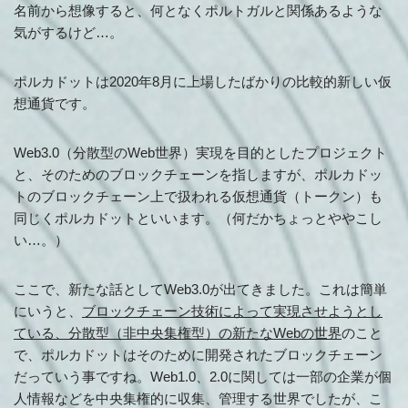
名前から想像すると、何となくポルトガルと関係あるような
気がするけど…。
ポルカドットは2020年8月に上場したばかりの比較的新しい仮
想通貨です。
Web3.0（分散型のWeb世界）実現を目的としたプロジェクト
と、そのためのブロックチェーンを指しますが、ポルカドッ
トのブロックチェーン上で扱われる仮想通貨（トークン）も
同じくポルカドットといいます。（何だかちょっとややこし
い…。）
ここで、新たな話としてWeb3.0が出てきました。これは簡単
にいうと、
ブロックチェーン技術によって実現させようとし
ている、分散型（非中央集権型）の新たなWebの世界
のこと
で、ポルカドットはそのために開発されたブロックチェーン
だっていう事ですね。Web1.0、2.0に関しては一部の企業が個
人情報などを中央集権的に収集、管理する世界でしたが、こ